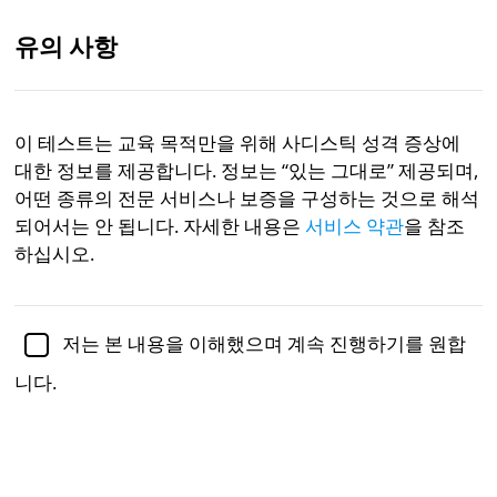
유의 사항
KR
이 테스트는 교육 목적만을 위해 사디스틱 성격 증상에
대한 정보를 제공합니다. 정보는 “있는 그대로” 제공되며,
제니퍼 슐츠 박사
(Ph.D.)에 의해 심리학 부교수로서
학술적
으로 검토됨
어떤 종류의 전문 서비스나 보증을 구성하는 것으로 해석
되어서는 안 됩니다. 자세한 내용은
서비스 약관
을 참조
정신 건강
심리학
사이코패시
하십시오.
Sadistic Personality Spectrum
Test
저는 본 내용을 이해했으며 계속 진행하기를 원합
니다.
사디즘은 다른 사람들에게 고통, 모욕, 또는 고난을 가
하는 데서 쾌감을 얻는 경향입니다. 사디즘은 더 이상
성격 장애
로 인정되지 않지만, 사디스틱 성격 특성은 여
전히 심리학자들에 의해 논의되며 심리치료에서 주제