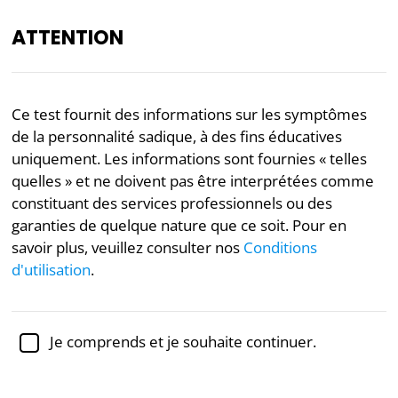
ATTENTION
FR
Ce test fournit des informations sur les symptômes
de la personnalité sadique, à des fins éducatives
Examinée académiquement par la
Dr Jennifer Schulz,
Ph.D.,
professeure associée de psychologie
uniquement. Les informations sont fournies « telles
quelles » et ne doivent pas être interprétées comme
Santé mentale
Psychologie
Psychopathie
constituant des services professionnels ou des
garanties de quelque nature que ce soit. Pour en
Test du Spectre de la
savoir plus, veuillez consulter nos
Conditions
Personnalité Sadique
d'utilisation
.
Le sadisme est la tendance à tirer du plaisir de
l'infligation de douleur, d'humiliation ou de
Je comprends et je souhaite continuer.
souffrance aux autres. Bien que le sadisme ne soit
plus reconnu comme un
trouble de la personnalité
,