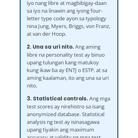
iyo nang libre at magbibigay-daan
sa iyo na linawin ang iyong four-
letter type code ayon sa typology
nina Jung, Myers, Briggs, von Franz,
at van der Hoop.
2. Una sa uri nito.
Ang aming
libre na personality test ay binuo
upang tulungan kang matukoy
kung ikaw ba ay ENTJ o ESTP. at sa
aming kaalaman, ito ang una sa uri
nito.
3. Statistical controls.
Ang mga
test scores ay nirehistro sa isang
anonymized database. Statistical
analysis ng test ay isinasagawa
upang tiyakin ang maximum
accuracy at validity ng mga test