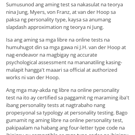
Sumusunod ang aming test sa nakasulat na teorya
nina Jung, Myers, von Franz, at van der Hoop sa
paksa ng personality type, kaysa sa anumang
slapdash approximation ng teorya ni Jung.
Isa ang aming sa mga libre na online tests na
humuhugot din sa mga gawa ni J.H. van der Hoop at
nag-endeavor na magbigay ng accurate
psychological assessment na mananatiling kasing-
malapit hangga't maaari sa official at authorized
works ni van der Hoop.
Ang mga may-akda ng libre na online personality
test na ito ay certified sa paggamit ng maraming iba't
ibang personality tests at nagtrabaho nang
propesyonal sa typology at personality testing. Bago
gumamit ng aming libre na online personality test,
pakipaalam na habang ang four-letter type code na