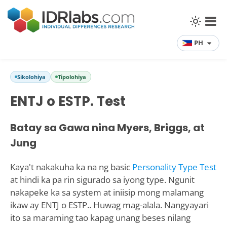
PH
Sikolohiya
Tipolohiya
ENTJ o ESTP. Test
Batay sa Gawa nina Myers, Briggs, at
Jung
Kaya't nakakuha ka na ng basic
Personality Type Test
at hindi ka pa rin sigurado sa iyong type. Ngunit
nakapeke ka sa system at iniisip mong malamang
ikaw ay ENTJ o ESTP.. Huwag mag-alala. Nangyayari
ito sa maraming tao kapag unang beses nilang