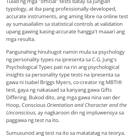
Tulad ng mga "official" tests batay sa Jungian
typology, at iba pang professionally-developed,
accurate instruments, ang aming libre na online test
ay sumasailalim sa statistical controls at validation
upang gawing kasing-accurate hangga't maaari ang
mga resulta.
Pangunahing hinuhugot namin mula sa psychology
ng personality types na ipresenta sa C.G. Jung's
Psychological Types pati na rin ang psychological
insights sa personality type tests na ipresenta sa
gawa ni Isabel Briggs Myers, co-creator ng MBTI®
test, gaya ng nakasaad sa kanyang gawa Gifts
Differing. Bukod dito, ang mga gawa nina van der
Hoop, Conscious
Orientation and Character and the
Unconscious
, ay nagkaroon din ng impluwensya sa
paggawa ng test na ito.
Sumusunod ang test na ito sa matatatag na teorya.