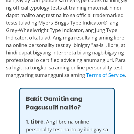
ibinigay ay compatible sa mga type codes na ibinigay
ng official typology tests at training material, hindi
dapat malito ang test na ito sa official trademarked
tests tulad ng Myers-Briggs Type Indicator®, ang
Grey-Wheelwright Type Indicator, ang Jung Type
Indicator, o katulad. Ang mga resulta ng aming libre
na online personality test ay ibinigay "as-is", libre, at
hindi dapat bigyang-interpreta bilang nagbibigay ng
professional o certified advice ng anumang uri. Para
sa higit pa tungkol sa aming online personality test,
mangyaring sumangguni sa aming
Terms of Service
.
Bakit Gamitin ang
Pagsusulit na Ito?
1. Libre.
Ang libre na online
personality test na ito ay ibinigay sa