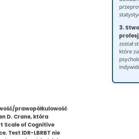
przepro
statysty
3. Stw
profesj
został s
które z
psycholo
indywid
lowość/prawopółkulowość
en D. Crane, która
t Scale of Cognitive
ce. Test IDR-LBRBT nie