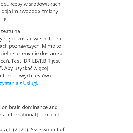
 sukcesy w środowiskach,
 i dają im swobodę zmiany
cji.
testu na
się pozostać wierni teorii
lach poznawczych. Mimo to
zielnej oceny nie dostarcza
eceń. Test IDR-LB/RB-T jest
t”. Aby uzyskać więcej
internetowych testów i
ystania z Usługi
.
is on brain dominance and
s. International Journal of
ata, I. (2020). Assessment of