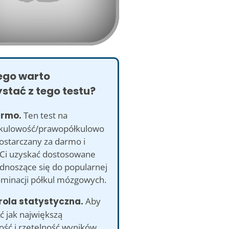
ego warto
stać z tego testu?
armo.
Ten test na
kulowość/prawopółkulowo
dostarczany za darmo i
 Ci uzyskać dostosowane
odnoszące się do popularnej
ominacji półkul mózgowych.
rola statystyczna.
Aby
ć jak największą
ść i rzetelność wyników,