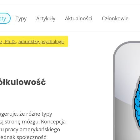
sty
Typy
Artykuły
Aktualności
Członkowie
z, Ph.D.,
adiunktkę psychologii
ółkulowość
geruje, że różne typy
gą stronę mózgu. Koncepcja
niku pracy amerykańskiego
jednak społeczność