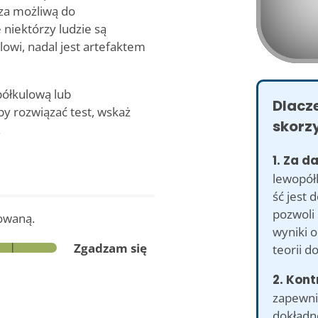
 za możliwą do
 niektórzy ludzie są
owi, nadal jest artefaktem
półkulową lub
Dlacz
by rozwiązać test, wskaż
skorzy
.
1. Za d
lewopół
ść jest 
pozwoli
zowaną.
wyniki 
Zgadzam się
teorii d
2. Kont
zapewni
dokładno