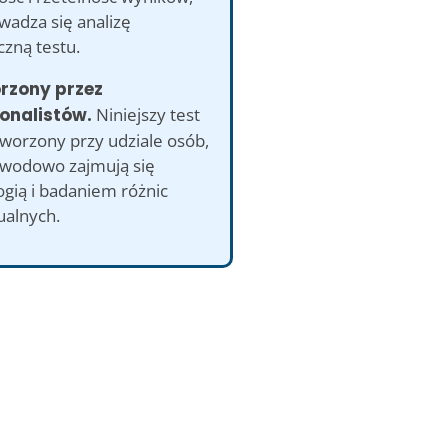
wadza się analizę
czną testu.
orzony przez
onalistów.
Niniejszy test
tworzony przy udziale osób,
awodowo zajmują się
gią i badaniem różnic
ualnych.