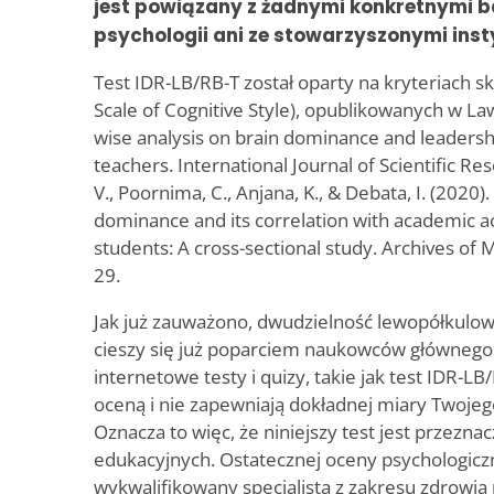
jest powiązany z żadnymi konkretnymi b
psychologii ani ze stowarzyszonymi in
Test IDR-LB/RB-T został oparty na kryteriach sk
Scale of Cognitive Style), opublikowanych w La
wise analysis on brain dominance and leadershi
teachers. International Journal of Scientific Re
V., Poornima, C., Anjana, K., & Debata, I. (2020
dominance and its correlation with academic
students: A cross-sectional study. Archives of M
29.
Jak już zauważono, dwudzielność lewopółkulow
cieszy się już poparciem naukowców głównego 
internetowe testy i quizy, takie jak test IDR-L
oceną i nie zapewniają dokładnej miary Twoje
Oznacza to więc, że niniejszy test jest przezn
edukacyjnych. Ostatecznej oceny psychologic
wykwalifikowany specjalista z zakresu zdrowia