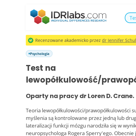
Te
Recenzowane akademicko przez
dr Jennifer Schul
Psychologia
Test na
lewopółkulowość/prawop
Oparty na pracy dr Loren D. Crane.
Teoria lewopółkulowości/prawopółkulowości su
myślenia są kontrolowane przez jedną lub dru
lateralizacji funkcji mózgu narodziła się w wy
neuropsychologa Rogera Sperry'ego. Obecnie 