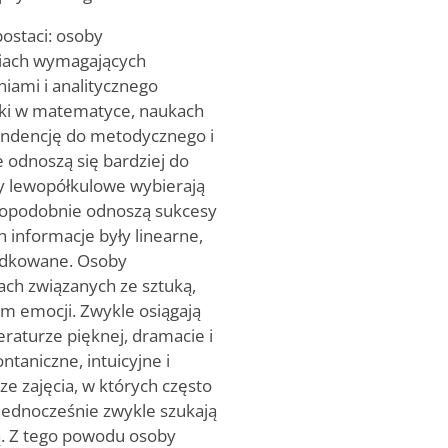
postaci: osoby
ciach wymagających
niami i analitycznego
iki w matematyce, naukach
 tendencję do metodycznego i
e odnoszą się bardziej do
by lewopółkulowe wybierają
dopodobnie odnoszą sukcesy
 informacje były linearne,
ządkowane. Osoby
ach związanych ze sztuką,
em emocji. Zwykle osiągają
raturze pięknej, dramacie i
taniczne, intuicyjne i
e zajęcia, w których często
, jednocześnie zwykle szukają
ą. Z tego powodu osoby