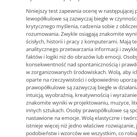
Niniejszy test zapewnia ocenę w następującej 
lewopółkulowe są zazwyczaj biegłe w czynnoś
krytycznego myślenia, radzenia sobie z oblicze
rozumowania. Zwykle osiągają znakomite wyn
ścisłych, historii i pracy z komputerami. Mają
analitycznego przetwarzania informacji i zwykl
faktów i logiki niż do obrazów lub emocji. Oso
konsekwentność nad spontanicznością i praw
w zorganizowanych środowiskach. Wolą, aby ich
oparte na rzeczywistości i odpowiednio upor
prawopółkulowe są zazwyczaj biegłe w działani
intuicją, wyobraźnią, kreatywnością i wyrażani
znakomite wyniki w projektowaniu, muzyce, lite
innych sztukach. Osoby prawopółkulowe są spon
nastawione na emocje. Wolą elastyczne i twórcz
istnieje więcej niż jedno właściwe rozwiązanie
podobieństw i wzorców we wszystkim, co robi