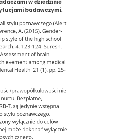
adaczami w dziedzinie
stytucjami badawczymi.
ali stylu poznawczego (Alert
wrence, A. (2015). Gender-
p style of the high school
search. 4. 123-124. Suresh,
). Assessment of brain
 achievement among medical
ental Health, 21 (1), pp. 25-
ości/prawopółkulowości nie
nurtu. Bezpłatne,
B/RB-T, są jedynie wstępną
go stylu poznawczego.
aczony wyłącznie do celów
znej może dokonać wyłącznie
 psychicznego.