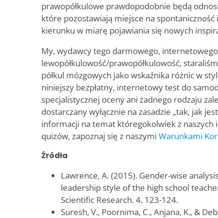
prawopółkulowe prawdopodobnie będą odnosić
które pozostawiają miejsce na spontaniczność
kierunku w miarę pojawiania się nowych inspira
My, wydawcy tego darmowego, internetowego 
lewopółkulowość/prawopółkulowość, staraliśmy 
półkul mózgowych jako wskaźnika różnic w sty
niniejszy bezpłatny, internetowy test do samod
specjalistycznej oceny ani żadnego rodzaju zal
dostarczany wyłącznie na zasadzie „tak, jak jes
informacji na temat któregokolwiek z naszych 
quizów, zapoznaj się z naszymi
Warunkami Korz
Źródła
Lawrence, A. (2015). Gender-wise analys
leadership style of the high school teacher
Scientific Research. 4. 123-124.
Suresh, V., Poornima, C., Anjana, K., & Deb