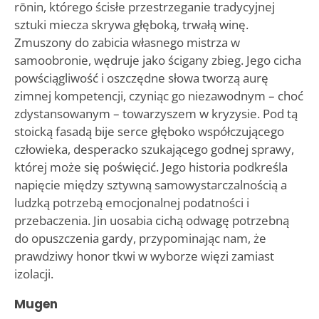
rōnin, którego ścisłe przestrzeganie tradycyjnej
sztuki miecza skrywa głęboką, trwałą winę.
Zmuszony do zabicia własnego mistrza w
samoobronie, wędruje jako ścigany zbieg. Jego cicha
powściągliwość i oszczędne słowa tworzą aurę
zimnej kompetencji, czyniąc go niezawodnym – choć
zdystansowanym – towarzyszem w kryzysie. Pod tą
stoicką fasadą bije serce głęboko współczującego
człowieka, desperacko szukającego godnej sprawy,
której może się poświęcić. Jego historia podkreśla
napięcie między sztywną samowystarczalnością a
ludzką potrzebą emocjonalnej podatności i
przebaczenia. Jin uosabia cichą odwagę potrzebną
do opuszczenia gardy, przypominając nam, że
prawdziwy honor tkwi w wyborze więzi zamiast
izolacji.
Mugen