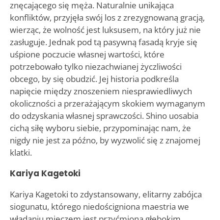
znęcającego się męża. Naturalnie unikająca
konfliktów, przyjęła swój los z zrezygnowaną gracją,
wierząc, że wolność jest luksusem, na który już nie
zasługuje. Jednak pod tą pasywną fasadą kryje się
uśpione poczucie własnej wartości, które
potrzebowało tylko niezachwianej życzliwości
obcego, by się obudzić. Jej historia podkreśla
napięcie między znoszeniem niesprawiedliwych
okoliczności a przerażającym skokiem wymaganym
do odzyskania własnej sprawczości. Shino uosabia
cichą siłę wyboru siebie, przypominając nam, że
nigdy nie jest za późno, by wyzwolić się z znajomej
klatki.
Kariya Kagetoki
Kariya Kagetoki to zdystansowany, elitarny zabójca
siogunatu, którego niedościgniona maestria we
władaniu mieczem jest przyćmiona głębokim