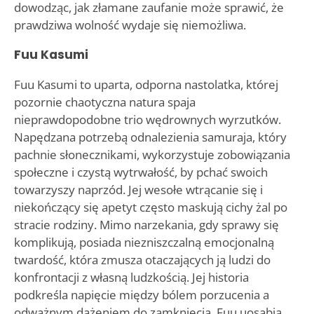
dowodząc, jak złamane zaufanie może sprawić, że
prawdziwa wolność wydaje się niemożliwa.
Fuu Kasumi
Fuu Kasumi to uparta, odporna nastolatka, której
pozornie chaotyczna natura spaja
nieprawdopodobne trio wędrownych wyrzutków.
Napędzana potrzebą odnalezienia samuraja, który
pachnie słonecznikami, wykorzystuje zobowiązania
społeczne i czystą wytrwałość, by pchać swoich
towarzyszy naprzód. Jej wesołe wtrącanie się i
niekończący się apetyt często maskują cichy żal po
stracie rodziny. Mimo narzekania, gdy sprawy się
komplikują, posiada niezniszczalną emocjonalną
twardość, która zmusza otaczających ją ludzi do
konfrontacji z własną ludzkością. Jej historia
podkreśla napięcie między bólem porzucenia a
odważnym dążeniem do zamknięcia. Fuu uosabia