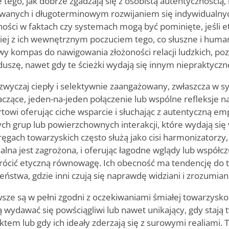
 tego, jak dobrze zgadzają się z osobistą autentyczności
wanych i długoterminowym rozwijaniem się indywidualny
ości w faktach czy systemach mogą być pominięte, jeśli 
niej z ich wewnętrznym poczuciem tego, co słuszne i humane
y kompas do nawigowania złożoności relacji ludzkich, poz
 duszę, nawet gdy te ścieżki wydają się innym niepraktyczn
zazwyczaj ciepły i selektywnie zaangażowany, zwłaszcza w s
czące, jeden-na-jeden połączenie lub wspólne refleksje n
owi oferując ciche wsparcie i słuchając z autentyczną em
ch grup lub powierzchownych interakcji, które wydają się
ęgach towarzyskich często służą jako cisi harmonizatorzy
na jest zagrożona, i oferując łagodne wglądy lub współcz
ócić etyczną równowagę. Ich obecność ma tendencję do 
eństwa, gdzie inni czują się naprawdę widziani i zrozumiani
sze są w pełni zgodni z oczekiwaniami śmiałej towarzyskoś
 wydawać się powściągliwi lub nawet unikający, gdy stają 
tem lub gdy ich ideały zderzają się z surowymi realiami.