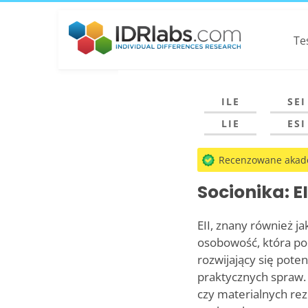
Te
ILE
SEI
LIE
ESI
Recenzowane akad
Socionika: EI
EII, znany również j
osobowość, która po
rozwijający się pote
praktycznych spraw.
czy materialnych rez