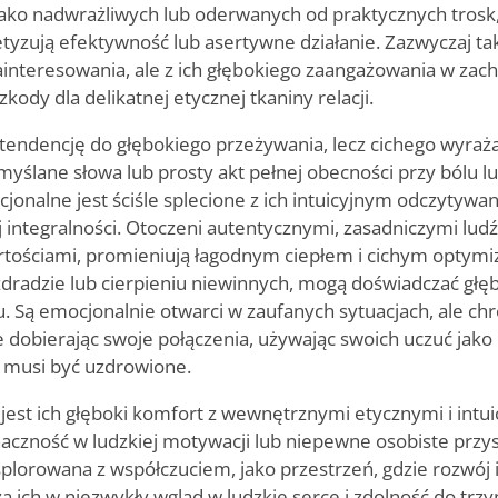
jako nadwrażliwych lub oderwanych od praktycznych trosk,
etyzują efektywność lub asertywne działanie. Zazwyczaj t
zainteresowania, ale z ich głębokiego zaangażowania w za
zkody dla delikatnej etycznej tkaniny relacji.
tendencję do głębokiego przeżywania, lecz cichego wyraża
myślane słowa lub prosty akt pełnej obecności przy bólu lu
cjonalne jest ściśle splecione z ich intuicyjnym odczytywa
j integralności. Otoczeni autentycznymi, zasadniczymi ludź
tościami, promieniują łagodnym ciepłem i cichym optym
zdradzie lub cierpieniu niewinnych, mogą doświadczać głęb
 Są emocjonalnie otwarci w zaufanych sytuacjach, ale chr
e dobierając swoje połączenia, używając swoich uczuć jak
o musi być uzdrowione.
I jest ich głęboki komfort z wewnętrznymi etycznymi i int
naczność w ludzkiej motywacji lub niepewne osobiste przys
ksplorowana z współczuciem, jako przestrzeń, gdzie rozwój i
 ich w niezwykły wgląd w ludzkie serce i zdolność do trz