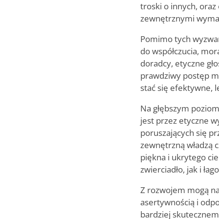
troski o innych, ora
zewnętrznymi wyma
Pomimo tych wyzwań 
do współczucia, moral
doradcy, etyczne gło
prawdziwy postęp mus
stać się efektywne, 
Na głębszym poziomi
jest przez etyczne w
poruszających się prz
zewnętrzną władzą c
piękna i ukrytego ci
zwierciadło, jak i ł
Z rozwojem mogą nau
asertywnością i odpor
bardziej skutecznemu