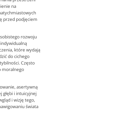
ienie na
 natychmiastowych
ię przed podjęciem
osobistego rozwoju
ą indywidualną
czenia, które wydają
zić do cichego
tybilności. Często
go moralnego
towanie, asertywną
głębi i intuicyjnej
ląd i wizję tego,
nawigowaniu świata