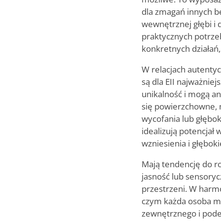
dla zmagań innych be
wewnętrznej głębi i
praktycznych potrze
konkretnych działań
W relacjach autenty
są dla EII najważniej
unikalność i mogą an
się powierzchowne, 
wycofania lub głębok
idealizują potencjał
wzniesienia i głębok
Mają tendencję do r
jasność lub sensorycz
przestrzeni. W harmo
czym każda osoba mo
zewnętrznego i pode