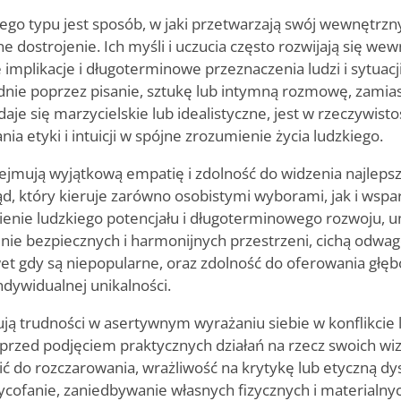
o typu jest sposób, w jaki przetwarzają swój wewnętrzny
e dostrojenie. Ich myśli i uczucia często rozwijają się wew
implikacje i długoterminowe przeznaczenia ludzi i sytuacj
nie poprzez pisanie, sztukę lub intymną rozmowę, zamiast 
aje się marzycielskie lub idealistyczne, jest w rzeczywist
a etyki i intuicji w spójne zrozumienie życia ludzkiego.
ejmują wyjątkową empatię i zdolność do widzenia najleps
d, który kieruje zarówno osobistymi wyborami, jak i wspar
ienie ludzkiego potencjału i długoterminowego rozwoju, 
nie bezpiecznych i harmonijnych przestrzeni, cichą odw
et gdy są niepopularne, oraz zdolność do oferowania głęb
ndywidualnej unikalności.
ją trudności w asertywnym wyrażaniu siebie w konflikcie 
 przed podjęciem praktycznych działań na rzecz swoich wizji
ć do rozczarowania, wrażliwość na krytykę lub etyczną dy
fanie, zaniedbywanie własnych fizycznych i materialny