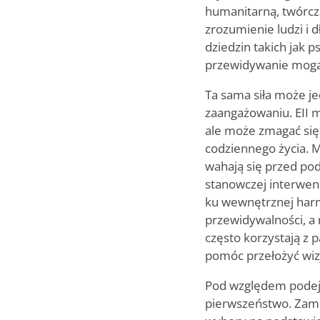
humanitarną, twórcz
zrozumienie ludzi i 
dziedzin takich jak ps
przewidywanie mogą 
Ta sama siła może j
zaangażowaniu. EII 
ale może zmagać się
codziennego życia. M
wahają się przed po
stanowczej interwencj
ku wewnętrznej harmon
przewidywalności, a 
często korzystają z 
pomóc przełożyć wizj
Pod względem podejm
pierwszeństwo. Zamia