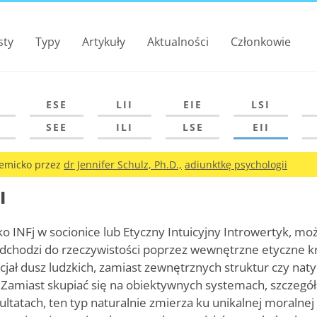
sty
Typy
Artykuły
Aktualności
Członkowie
ESE
LII
EIE
LSI
SEE
ILI
LSE
EII
emicko przez
dr Jennifer Schulz, Ph.D.,
adiunktkę psychologii
I
ako INFj w socionice lub Etyczny Intuicyjny Introwertyk, m
dchodzi do rzeczywistości poprzez wewnętrzne etyczne kr
ncjał dusz ludzkich, zamiast zewnętrznych struktur czy na
 Zamiast skupiać się na obiektywnych systemach, szczegó
ultatach, ten typ naturalnie zmierza ku unikalnej moralnej