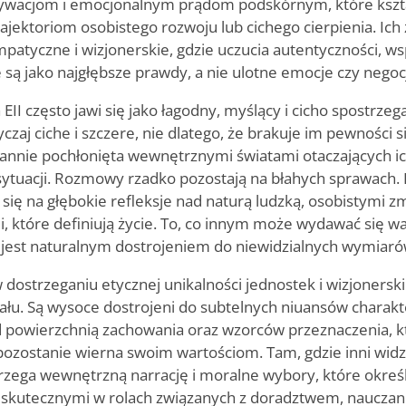
wacjom i emocjonalnym prądom podskórnym, które kształt
jektoriom osobistego rozwoju lub cichego cierpienia. Ic
mpatyczne i wizjonerskie, gdzie uczucia autentyczności, ws
są jako najgłębsze prawdy, a nie ulotne emocje czy nego
EII często jawi się jako łagodny, myślący i cicho spostrze
zaj ciche i szczere, nie dlatego, że brakuje im pewności si
tannie pochłonięta wewnętrznymi światami otaczających ich
 sytuacji. Rozmowy rzadko pozostają na błahych sprawach
ię na głębokie refleksje nad naturą ludzką, osobistymi z
, które definiują życie. To, co innym może wydawać się w
 jest naturalnym dostrojeniem do niewidzialnych wymiarów
 w dostrzeganiu etycznej unikalności jednostek i wizjoners
ału. Są wysoce dostrojeni do subtelnych niuansów charak
od powierzchnią zachowania oraz wzorców przeznaczenia, k
 pozostanie wierna swoim wartościom. Tam, gdzie inni widzą
strzega wewnętrzną narrację i moralne wybory, które określa
ie skutecznymi w rolach związanych z doradztwem, nauczan