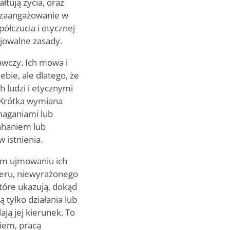
ują życia, oraz
h zaangażowanie w
półczucia i etycznej
cjowalne zasady.
gawczy. Ich mowa i
ebie, ale dlatego, że
 ludzi i etycznymi
. Krótka wymiana
maganiami lub
ahaniem lub
 istnienia.
kim ujmowaniu ich
teru, niewyrażonego
tóre ukazują, dokąd
 tylko działania lub
ją jej kierunek. To
iem, pracą