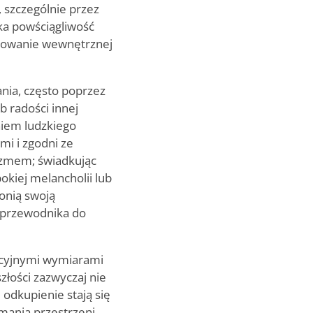
 szczególnie przez
aka powściągliwość
chowanie wewnętrznej
nia, często poprzez
b radości innej
niem ludzkiego
mi i zgodni ze
izmem; świadkując
okiej melancholii lub
onią swoją
o przewodnika do
uicyjnymi wymiarami
złości zazwyczaj nie
 odkupienie stają się
ymania przestrzeni