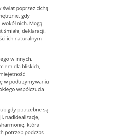
 świat poprzez cichą
nętrznie, gdy
i wokół nich. Mogą
śmiałej deklaracji.
ości ich naturalnym
zego w innych,
ciem dla bliskich,
umiejętność
agę w podtrzymywaniu
okiego współczucia
lub gdy potrzebne są
, nadidealizację,
sharmonię, która
ch potrzeb podczas