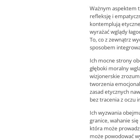
Ważnym aspektem teg
refleksję i empatyczn
kontemplują etyczne 
wyrażać wglądy łagod
To, co z zewnątrz wyd
sposobem integrowani
Ich mocne strony ob
głęboki moralny wglą
wizjonerskie zrozum
tworzenia emocjonal
zasad etycznych naw
bez tracenia z oczu i
Ich wyzwania obejmu
granice, wahanie się
która może prowadzi
może powodować wyco