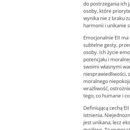
do postrzegania ich 
osoby, które prioryt
wynika nie z braku 
harmonii i unikanie s
Emocjonalnie EII ma 
subtelne gesty, prze
osoby. Ich życie emo
potencjału i moralne
swoimi własnymi war
niesprawiedliwości, 
moralnego niepokoju.
wrażliwość, ostrożni
tego, co humane i c
Definiującą cechą EI
istnienia. Niejednoz
jest unikana, lecz e
możliwe. To wyposaża