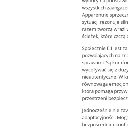
wybory na podstawie
wszystkich zaangażo
Apparentne sprzeczn
sytuacji rezonuje sil
razem tworzą wrażliw
ścieżek, które czczą
Społecznie EII jest 
pozwalających na zna
sprawami. Są komfort
wycofywać się z duży
nieautentyczne. W kr
równowaga emocjonal
która pomaga przywr
przestrzeni bezpiecz
Jednocześnie nie zaw
adaptacyjności. Mogą
bezpośrednim konflik