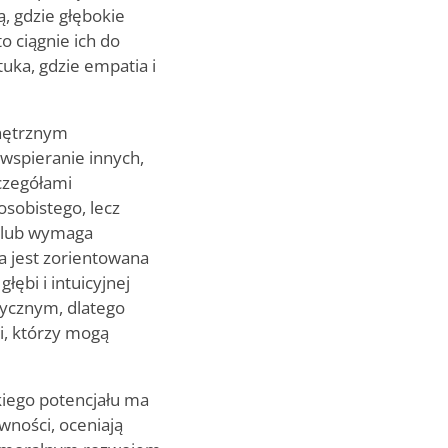
, gdzie głębokie
o ciągnie ich do
ztuka, gdzie empatia i
wnętrznym
wspieranie innych,
czegółami
osobistego, lecz
ą lub wymaga
ia jest zorientowana
łębi i intuicyjnej
tycznym, dlatego
i, którzy mogą
kiego potencjału ma
wności, oceniają