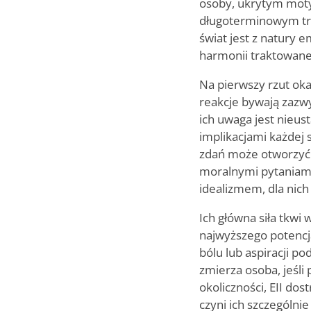
osoby, ukrytym moty
długoterminowym tra
świat jest z natury e
harmonii traktowane 
Na pierwszy rzut oka 
reakcje bywają zazwyc
ich uwaga jest nieus
implikacjami każdej
zdań może otworzyć s
moralnymi pytaniami
idealizmem, dla nich
Ich główna siła tkwi
najwyższego potencj
bólu lub aspiracji p
zmierza osoba, jeśli
okoliczności, EII do
czyni ich szczególn