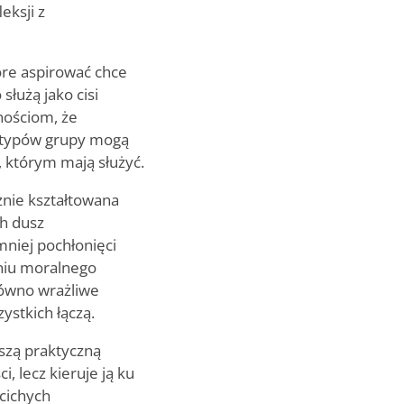
eksji z
re aspirować chce
służą jako cisi
nościom, że
h typów grupy mogą
, którym mają służyć.
znie kształtowana
ch dusz
mniej pochłonięci
niu moralnego
arówno wrażliwe
ystkich łączą.
szą praktyczną
, lecz kieruje ją ku
 cichych