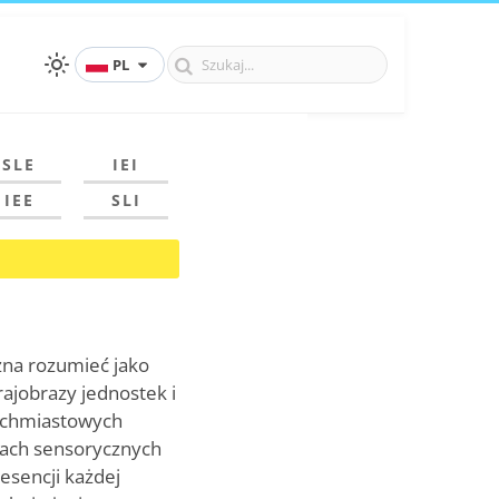
PL
SLE
IEI
IEE
SLI
ożna rozumieć jako
ajobrazy jednostek i
tychmiastowych
łach sensorycznych
 esencji każdej