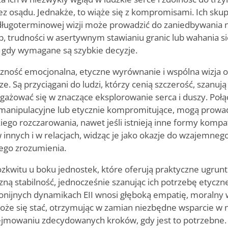
z osądu. Jednakże, to wiąże się z kompromisami. Ich skup
 długoterminowej wizji może prowadzić do zaniedbywania
b, trudności w asertywnym stawianiu granic lub wahania s
, gdy wymagane są szybkie decyzje.
czność emocjonalna, etyczne wyrównanie i wspólna wizja 
sze. Są przyciągani do ludzi, którzy cenią szczerość, szanuj
gażować się w znaczące eksplorowanie serca i duszy. Połą
manipulacyjne lub etycznie kompromitujące, mogą prowad
iego rozczarowania, nawet jeśli istnieją inne formy kompa
 w innych i w relacjach, widząc je jako okazje do wzajemne
iego zrozumienia.
ozkwitu u boku jednostek, które oferują praktyczne ugrun
ną stabilność, jednocześnie szanując ich potrzebę etycznej 
nijnych dynamikach EII wnosi głęboką empatię, moralny wg
że się stać, otrzymując w zamian niezbędne wsparcie w 
jmowaniu zdecydowanych kroków, gdy jest to potrzebne.