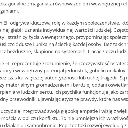
z okazjonalne zmagania z równoważeniem wewnętrznej refl
ganiami.
EII odgrywa kluczową rolę w każdym społeczeństwie, któ
nej głębi i uznania indywidualnej wartości ludzkiej. Często 
sy i strażnicy życia wewnętrznego, przypominając społecz
i czcić duszę i unikalną ścieżkę każdej osoby. Bez takic
lecz bezduszne, skupione na systemach, tracąc z oczu ludzi
e EII reprezentuje zrozumienie, że rzeczywistość ostatec
ybory i wewnętrzny potencjał jednostek, gobelin unikalny
ez czas ku większej autentyczności lub cichej tragedii. Są 
zy materialnym gromadzeniem i bardziej oddani oświetla
erpienia w ludzkim sercu. Ich psychika funkcjonuje jako z
agodny przewodnik, ujawniając etyczne prawdy, które nas wsz
czyć się integrować swoją głęboką empatię i wizję z więk
nością w obliczu konfliktu. To nie umniejsza ich wrażliwości
 działaniu i samoobronie. Poprzez taki rozwój ewoluują z