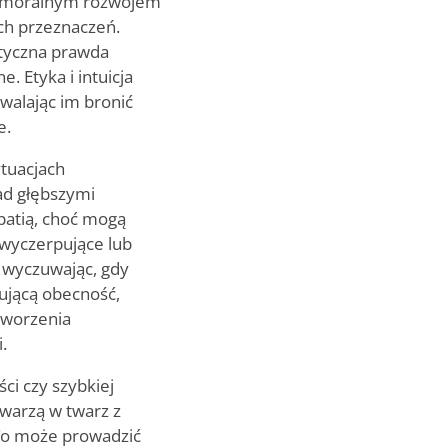
ą, moralnym rozwojem
ch przeznaczeń.
etyczna prawda
. Etyka i intuicja
walając im bronić
e.
ytuacjach
ad głębszymi
patią, choć mogą
 wyczerpujące lub
, wyczuwając, gdy
ującą obecność,
tworzenia
.
ci czy szybkiej
twarzą w twarz z
 To może prowadzić