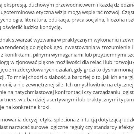
ą ekspresją, duchowym przewodnictwem i każdą dziedziną
długoterminowa etyczna wizja mogą wspierać rozwój. Częst
ychologia, literatura, edukacja, praca socjalna, filozofia i s
oświetlić ludzką kondycję.
ednak stwarzać wyzwania w praktycznym wykonaniu i ze
ma tendencję do głębokiego inwestowania w zrozumienie i 
 z konfliktami, pilnymi wymaganiami lub przyziemnymi sz
ogą wizjonować piękne możliwości dla relacji lub rozwoju 
djęciem zdecydowanych działań, gdy grozi to dysharmoni
i. To mniej chodzi o słabość, a bardziej o to, jak ich energ
ii, a nie zewnętrznej sile. Ich umysł kwitnie na etycznej g
nie na natychmiastowej konfrontacji czy zarządzaniu logis
partnerstw z bardziej asertywnymi lub praktycznymi typam
ę na konkretne kroki.
owania decyzji etyka spleciona z intuicją dotyczącą ludz
st narzucać surowe logiczne reguły czy standardy efekty