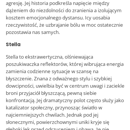
agresję. Jej historia podkreśla napięcie między
dążeniem do niezdolności do zranienia a izolującym
kosztem emocjonalnego dystansu. Icy uosabia
rzeczywistość, że uzbrajanie bólu w moc ostatecznie
pozostawia nas samych.
Stella
Stella to ekstrawertyczna, olśniewająca
poszukiwaczka reflektorów, której wibrująca energia
zamienia codzienne sytuacje w szansę na
błyszczenie. Znana z odważnego stylu i szybkiej
dowcipności, uwielbia być w centrum uwagi i zaciekle
broni przyjaciół błyszczącą, pewną siebie
konfrontacją. Jej dramatyczny polot często służy jako
katalizator społeczny, przynosząc światło w
najciemniejszych chwilach. Jednak pod jej
słonecznymi, powierzchownymi uniki kryje się
głęboki lęk przed odrzuceniem i obawa, że nie