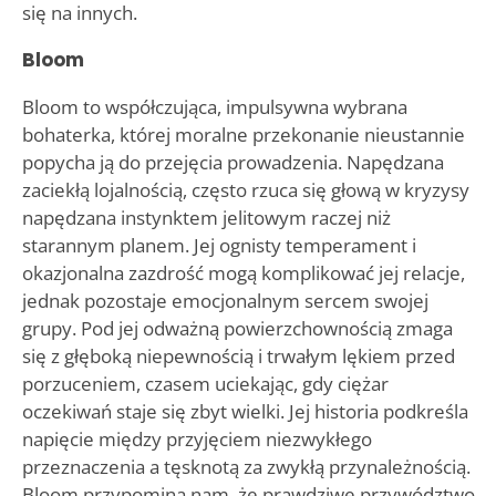
się na innych.
Bloom
Bloom to współczująca, impulsywna wybrana
bohaterka, której moralne przekonanie nieustannie
popycha ją do przejęcia prowadzenia. Napędzana
zaciekłą lojalnością, często rzuca się głową w kryzysy
napędzana instynktem jelitowym raczej niż
starannym planem. Jej ognisty temperament i
okazjonalna zazdrość mogą komplikować jej relacje,
jednak pozostaje emocjonalnym sercem swojej
grupy. Pod jej odważną powierzchownością zmaga
się z głęboką niepewnością i trwałym lękiem przed
porzuceniem, czasem uciekając, gdy ciężar
oczekiwań staje się zbyt wielki. Jej historia podkreśla
napięcie między przyjęciem niezwykłego
przeznaczenia a tęsknotą za zwykłą przynależnością.
Bloom przypomina nam, że prawdziwe przywództwo