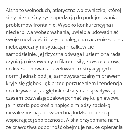
Aisha to wolnoduch, atletyczna wojowniczka, której
silny niezależny rys napędza ją do podejmowania
problemów frontalnie. Wysoko konkurencyjna i
niecierpliwa wobec wahania, uwielbia udowadniać
swoje możliwości i często nalega na radzenie sobie z
niebezpiecznymi sytuacjami całkowicie
samodzielnie. Jej fizyczna odwaga i uziemiona rada
czynią ją niezawodnym filarem siły, zawsze gotową
do kwestionowania oczekiwań i restrykcyjnych
norm. Jednak pod jej samowystarczalnym brawem
kryje się głęboki lęk przed porzuceniem i tendencja
do ukrywania, jak głęboko straty na nią wpływają,
czasem pozwalając żalowi pchnąć się ku gniewowi.
Jej historia podkreśla napięcie między zaciekłą
niezależnością a powszechną ludzką potrzebą
wspierającej społeczności. Aisha przypomina nam,
że prawdziwa odporność obejmuje naukę opierania