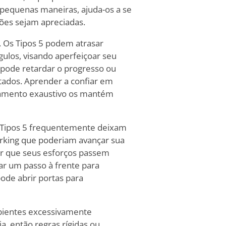
pequenas maneiras, ajuda-os a se
ões sejam apreciadas.
Os Tipos 5 podem atrasar
ulos, visando aperfeiçoar seu
 pode retardar o progresso ou
tados. Aprender a confiar em
finamento exaustivo os mantém
s Tipos 5 frequentemente deixam
working que poderiam avançar sua
car que seus esforços passem
ar um passo à frente para
de abrir portas para
mbientes excessivamente
, então regras rígidas ou