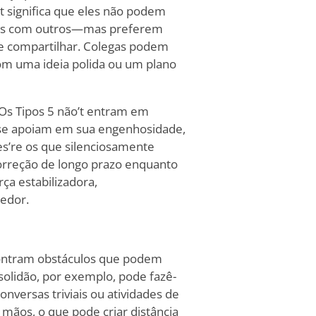
t significa que eles não podem
ias com outros—mas preferem
de compartilhar. Colegas podem
com uma ideia polida ou um plano
 Os Tipos 5 não
’
t entram em
 se apoiam em sua engenhosidade,
es
’
re os que silenciosamente
rreção de longo prazo enquanto
ça estabilizadora,
edor.
ncontram obstáculos que podem
 solidão, por exemplo, pode fazê-
onversas triviais ou atividades de
mãos, o que pode criar distância