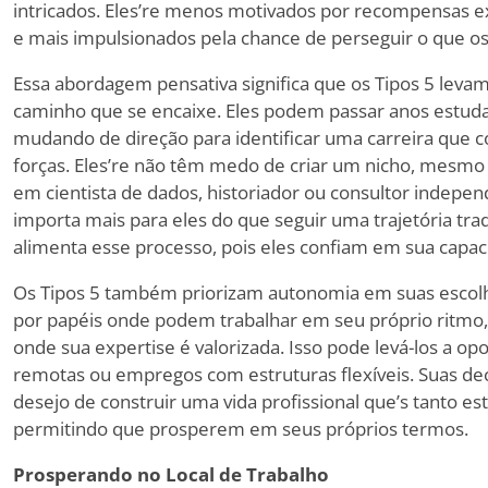
intricados. Eles
’
re menos motivados por recompensas ex
e mais impulsionados pela chance de perseguir o que os 
Essa abordagem pensativa significa que os Tipos 5 lev
caminho que se encaixe. Eles podem passar anos estud
mudando de direção para identificar uma carreira que 
forças. Eles
’
re não têm medo de criar um nicho, mesmo 
em cientista de dados, historiador ou consultor indep
importa mais para eles do que seguir uma trajetória tra
alimenta esse processo, pois eles confiam em sua capaci
Os Tipos 5 também priorizam autonomia em suas escolha
por papéis onde podem trabalhar em seu próprio ritmo
onde sua expertise é valorizada. Isso pode levá-los a op
remotas ou empregos com estruturas flexíveis. Suas de
desejo de construir uma vida profissional que
’
s tanto es
permitindo que prosperem em seus próprios termos.
Prosperando no Local de Trabalho