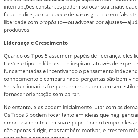
interrupções constantes podem sufocar sua criatividad
falta de direção clara pode deixá-los girando em falso. 
liberdade com propósito—ou advogar por ajustes—ajud
produtivos.
Liderança e Crescimento
Quando os Tipos 5 assumem papéis de liderança, eles li
Eles
’
re o tipo de líderes que inspiram através de expert
fundamentadas e incentivando o pensamento independe
conhecimento é compartilhado, perguntas são bem-vind
Seus funcionários frequentemente apreciam seu estilo h
fornecer orientação sem pairar.
No entanto, eles podem inicialmente lutar com as deman
Os Tipos 5 podem focar tanto em ideias que negligenci
emocionalmente com sua equipe. Com o tempo, eles ap
não apenas dirigir, mas também motivar, e crescem mist
com calor e encorajamento.