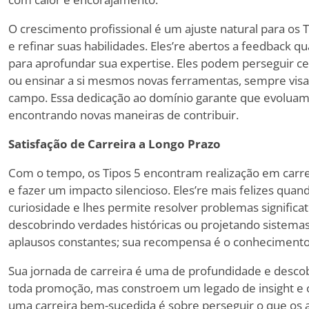
O crescimento profissional é um ajuste natural para os 
e refinar suas habilidades. Eles
’
re abertos a feedback qu
para aprofundar sua expertise. Eles podem perseguir ce
ou ensinar a si mesmos novas ferramentas, sempre vis
campo. Essa dedicação ao domínio garante que evoluam
encontrando novas maneiras de contribuir.
Satisfação de Carreira a Longo Prazo
Com o tempo, os Tipos 5 encontram realização em carre
e fazer um impacto silencioso. Eles
’
re mais felizes quan
curiosidade e lhes permite resolver problemas significa
descobrindo verdades históricas ou projetando sistemas 
aplausos constantes; sua recompensa é o conhecimento
Sua jornada de carreira é uma de profundidade e desco
toda promoção, mas constroem um legado de insight e co
uma carreira bem-sucedida é sobre perseguir o que os a