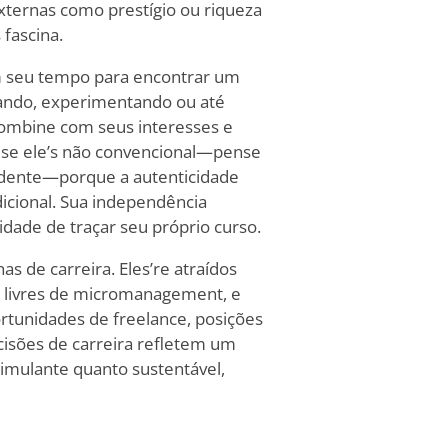
ternas como prestígio ou riqueza
fascina.
am seu tempo para encontrar um
ando, experimentando ou até
combine com seus interesses e
se ele
’
s não convencional—pense
endente—porque a autenticidade
dicional. Sua independência
dade de traçar seu próprio curso.
s de carreira. Eles
’
re atraídos
, livres de micromanagement, e
ortunidades de freelance, posições
cisões de carreira refletem um
timulante quanto sustentável,