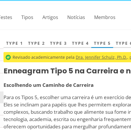
Testes
Tipos
Artigos
Notícias
Membros
TYPE 1
TYPE 2
TYPE 3
TYPE 4
TYPE 5
TYPE 
Revisado academicamente pela
Dra. Jennifer Schulz, Ph.D.,
Enneagram Tipo 5 na Carreira e n
Escolhendo um Caminho de Carreira
Para os Tipos 5, escolher uma carreira é um exercício d
Eles se inclinam para papéis que lhes permitem explorar
complexos, buscando trabalho que alimente sua fome in
tecnologia, academia, escrita ou engenharia frequentem
oferecem oportunidades para mergulhar profundamente