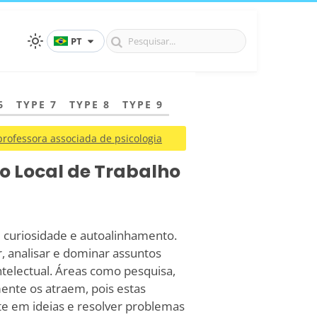
PT
6
TYPE 7
TYPE 8
TYPE 9
professora associada de psicologia
o Local de Trabalho
e curiosidade e autoalinhamento.
, analisar e dominar assuntos
telectual. Áreas como pesquisa,
ente os atraem, pois estas
 em ideias e resolver problemas