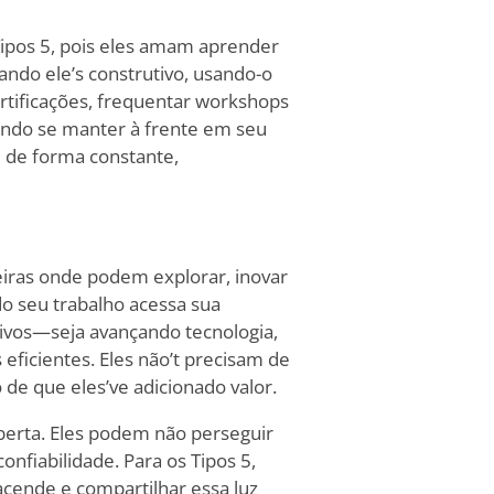
Tipos 5, pois eles amam aprender
ando ele
’
s construtivo, usando-o
rtificações, frequentar workshops
ando se manter à frente em seu
 de forma constante,
iras onde podem explorar, inovar
do seu trabalho acessa sua
tivos—seja avançando tecnologia,
eficientes. Eles não
’
t precisam de
 de que eles
’
ve adicionado valor.
berta. Eles podem não perseguir
nfiabilidade. Para os Tipos 5,
cende e compartilhar essa luz