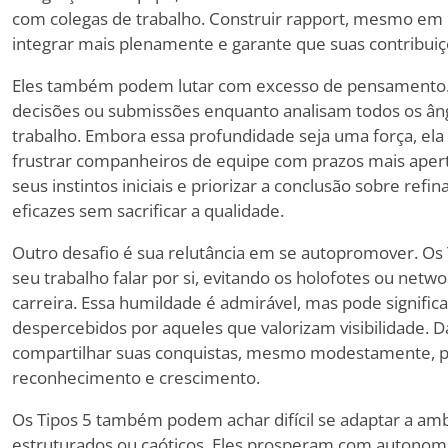
com colegas de trabalho. Construir rapport, mesmo em 
integrar mais plenamente e garante que suas contribuiç
Eles também podem lutar com excesso de pensamento. 
decisões ou submissões enquanto analisam todos os âng
trabalho. Embora essa profundidade seja uma força, ela
frustrar companheiros de equipe com prazos mais aper
seus instintos iniciais e priorizar a conclusão sobre re
eficazes sem sacrificar a qualidade.
Outro desafio é sua relutância em se autopromover. O
seu trabalho falar por si, evitando os holofotes ou net
carreira. Essa humildade é admirável, mas pode signifi
despercebidos por aqueles que valorizam visibilidade. D
compartilhar suas conquistas, mesmo modestamente, po
reconhecimento e crescimento.
Os Tipos 5 também podem achar difícil se adaptar a a
estruturados ou caóticos. Eles prosperam com autonomia