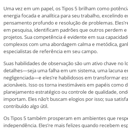
Uma vez em um papel, os Tipos 5 brilham como potência
energia focada e analítica para seu trabalho, excelindo
pensamento profundo e resolução de problemas. Eles
’
r
em pesquisa, identificam padrões que outros perdem e
projetos. Sua competência é evidente em sua capacidade
complexos com uma abordagem calma e metódica, ga
especialistas de referência em seu campo.
Suas habilidades de observação são um ativo chave no lo
detalhes—seja uma falha em um sistema, uma lacuna 
negligenciada—e eles
’
re habilidosos em transformar e
acionáveis. Isso os torna inestimáveis em papéis como 
planejamento estratégico ou controle de qualidade, onde
importam. Eles não
’
t buscam elogios por isso; sua satis
contribuído algo útil.
Os Tipos 5 também prosperam em ambientes que respe
independência. Eles
’
re mais felizes quando recebem esp