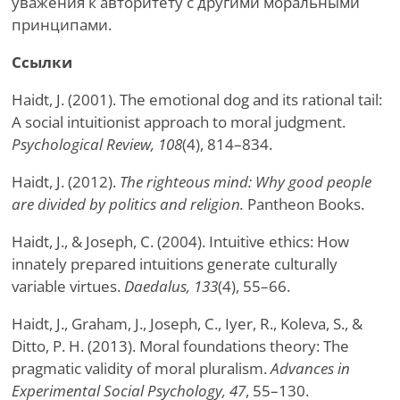
уважения к авторитету с другими моральными
принципами.
Ссылки
Haidt, J. (2001). The emotional dog and its rational tail:
A social intuitionist approach to moral judgment.
Psychological Review, 108
(4), 814–834.
Haidt, J. (2012).
The righteous mind: Why good people
are divided by politics and religion.
Pantheon Books.
Haidt, J., & Joseph, C. (2004). Intuitive ethics: How
innately prepared intuitions generate culturally
variable virtues.
Daedalus, 133
(4), 55–66.
Haidt, J., Graham, J., Joseph, C., Iyer, R., Koleva, S., &
Ditto, P. H. (2013). Moral foundations theory: The
pragmatic validity of moral pluralism.
Advances in
Experimental Social Psychology, 47
, 55–130.