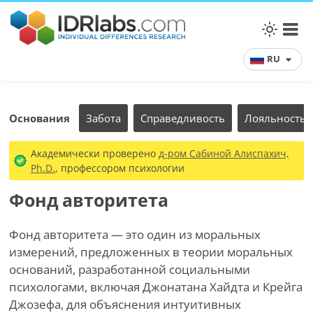
RU
Основания
Забота
Справедливость
Лояльность
Академически проверено
д-ром Сабиной Алиспахич,
Ph.D.
, профессором психологии
Фонд авторитета
Фонд авторитета — это один из моральных
измерений, предложенных в теории моральных
оснований, разработанной социальными
психологами, включая Джонатана Хайдта и Крейга
Джозефа, для объяснения интуитивных