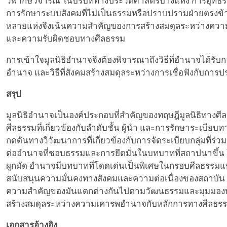
วิพากษ์วิจารณ์ ในบริบททางประวัติศาสตร์บางแห่ง การอุทธรณ
การรักษาระบบสังคมที่ไม่เป็นธรรมหรือปราบปรามฝ่ายตรงข้า
หลายแห่งจึงเน้นความสำคัญของการสร้างสมดุลระหว่างคว
และความรับผิดชอบทางศีลธรรม
การเข้าใจมูลนิธิอำนาจจึงต้องพิจารณาถึงวิธีที่อำนาจได้รับกา
อำนาจ และวิธีที่สังคมสร้างสมดุลระหว่างการเชื่อฟังกับการป
สรุป
มูลนิธิอำนาจเป็นองค์ประกอบที่สำคัญของทฤษฎีมูลนิธิทางศี
ศีลธรรมที่เกี่ยวข้องกับลำดับชั้น ผู้นำ และการรักษาระเบีย
กดดันทางวิวัฒนาการที่เกี่ยวข้องกับการจัดระเบียบกลุ่มที่ร่วม
ต่ออำนาจที่ชอบธรรมและการยึดมั่นในบทบาทที่สถาปนาขึ้
ผูกมัด อำนาจมีบทบาทที่โดดเด่นเป็นพิเศษในกรอบศีลธรรมแบบ
สนับสนุนความมั่นคงทางสังคมและความต่อเนื่องของสถาบั
ความสำคัญของมันแตกต่างกันไปตามวัฒนธรรมและมุมมองทางก
สร้างสมดุลระหว่างความเคารพอำนาจกับหลักการทางศีลธรรมอ
เอกสารอ้างอิง