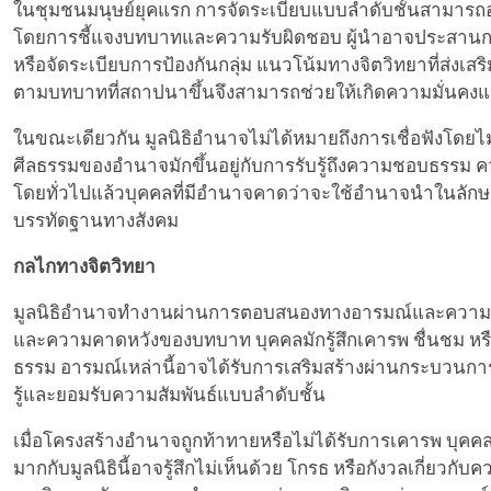
ในชุมชนมนุษย์ยุคแรก การจัดระเบียบแบบลำดับชั้นสามา
โดยการชี้แจงบทบาทและความรับผิดชอบ ผู้นำอาจประสานกา
หรือจัดระเบียบการป้องกันกลุ่ม แนวโน้มทางจิตวิทยาที่ส่งเ
ตามบทบาทที่สถาปนาขึ้นจึงสามารถช่วยให้เกิดความมั่นคงแ
ในขณะเดียวกัน มูลนิธิอำนาจไม่ได้หมายถึงการเชื่อฟังโดยไ
ศีลธรรมของอำนาจมักขึ้นอยู่กับการรับรู้ถึงความชอบธรร
โดยทั่วไปแล้วบุคคลที่มีอำนาจคาดว่าจะใช้อำนาจนำในลักษณ
บรรทัดฐานทางสังคม
กลไกทางจิตวิทยา
มูลนิธิอำนาจทำงานผ่านการตอบสนองทางอารมณ์และความคิดที
และความคาดหวังของบทบาท บุคคลมักรู้สึกเคารพ ชื่นชม ห
ธรรม อารมณ์เหล่านี้อาจได้รับการเสริมสร้างผ่านกระบวนกา
รู้และยอมรับความสัมพันธ์แบบลำดับชั้น
เมื่อโครงสร้างอำนาจถูกท้าทายหรือไม่ได้รับการเคารพ บุคค
มากกับมูลนิธินี้อาจรู้สึกไม่เห็นด้วย โกรธ หรือกังวลเกี่ยวก