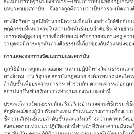
ละเมิดบรรทัดฐานของอำนาจ—เช่น การเพิกเฉยต่อกฎเกณฑ์ ก
บทบาทของสถาบัน—จึงอาจถูกตีความว่าเป็นการละเมิดทาง
ทางจิตวิทยา มูลนิธิอำนาจมีความเชื่อมโยงอย่างใกล้ชิดกั
พฤติกรรมที่เหมาะสมในความสัมพันธ์แบบลำดับชั้น ตัวอย่า
เคารพต่อผู้สูงอายุ การเชื่อฟังพ่อแม่ หรือการยอมตามครู ความ
ว่าบุคคลมีภาระผูกพันทางศีลธรรมที่เกี่ยวข้องกับตำแหน่งข
การแสดงออกทางวัฒนธรรมและสถาบัน
มูลนิธิอำนาจถูกแสดงออกผ่านแนวปฏิบัติทางวัฒนธรรมและ
ทางสังคม เช่น รัฐบาล สถาบันกฎหมาย องค์กรทหาร และโคร
ลำดับชั้นเพื่อประสานการกระทำร่วมกัน ความเคารพต่อกฎเก
สถาปนาขึ้นช่วยรักษาการทำงานของระบบเหล่านี้
ประเพณีทางวัฒนธรรมมักเสริมสร้างอำนาจผ่านพิธีกรรม พิธ
สัญลักษณ์ของผู้นำ ตัวอย่างเช่น ตำแหน่งทางการ เครื่องแ
ชี้ความสัมพันธ์แบบลำดับชั้นและเสริมสร้างความคาดหวังข
สังคมหลายแห่ง แนวปฏิบัติเหล่านี้ทำหน้าที่รักษาความมั่น
ส่งเสริมให้บุคคลปฏิบัติตามบทบาทของตนภายในโครงสร้างนั