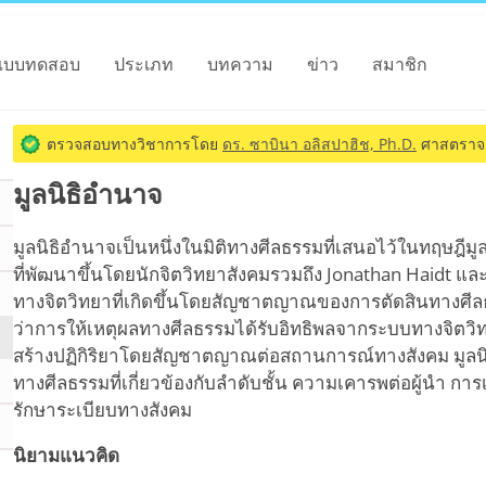
แบบทดสอบ
ประเภท
บทความ
ข่าว
สมาชิก
ตรวจสอบทางวิชาการโดย
ดร. ซาบินา อลิสปาฮิช, Ph.D.
ศาสตราจา
มูลนิธิอำนาจ
มูลนิธิอำนาจเป็นหนึ่งในมิติทางศีลธรรมที่เสนอไว้ในทฤษฎีมู
ที่พัฒนาขึ้นโดยนักจิตวิทยาสังคมรวมถึง Jonathan Haidt และ
ทางจิตวิทยาที่เกิดขึ้นโดยสัญชาตญาณของการตัดสินทางศีล
ว่าการให้เหตุผลทางศีลธรรมได้รับอิทธิพลจากระบบทางจิตวิ
สร้างปฏิกิริยาโดยสัญชาตญาณต่อสถานการณ์ทางสังคม มูลน
ทางศีลธรรมที่เกี่ยวข้องกับลำดับชั้น ความเคารพต่อผู้นำ ก
รักษาระเบียบทางสังคม
นิยามแนวคิด