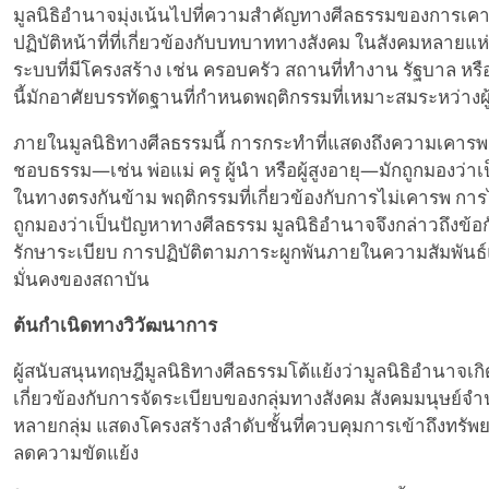
มูลนิธิอำนาจมุ่งเน้นไปที่ความสำคัญทางศีลธรรมของการเคา
ปฏิบัติหน้าที่ที่เกี่ยวข้องกับบทบาททางสังคม ในสังคมหลา
ระบบที่มีโครงสร้าง เช่น ครอบครัว สถานที่ทำงาน รัฐบาล ห
นี้มักอาศัยบรรทัดฐานที่กำหนดพฤติกรรมที่เหมาะสมระหว่างผู้เ
ภายในมูลนิธิทางศีลธรรมนี้ การกระทำที่แสดงถึงความเคารพต่อ
ชอบธรรม—เช่น พ่อแม่ ครู ผู้นำ หรือผู้สูงอายุ—มักถูกมองว
ในทางตรงกันข้าม พฤติกรรมที่เกี่ยวข้องกับการไม่เคารพ กา
ถูกมองว่าเป็นปัญหาทางศีลธรรม มูลนิธิอำนาจจึงกล่าวถึงข้อก
รักษาระเบียบ การปฏิบัติตามภาระผูกพันภายในความสัมพันธ
มั่นคงของสถาบัน
ต้นกำเนิดทางวิวัฒนาการ
ผู้สนับสนุนทฤษฎีมูลนิธิทางศีลธรรมโต้แย้งว่ามูลนิธิอำนาจเ
เกี่ยวข้องกับการจัดระเบียบของกลุ่มทางสังคม สังคมมนุษย์จำน
หลายกลุ่ม แสดงโครงสร้างลำดับชั้นที่ควบคุมการเข้าถึงทรั
ลดความขัดแย้ง