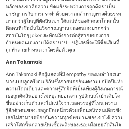
หลักของเขาคือความขัดแย้งระหว่างการถูกตีตราเป็น
อาชญากรกับการกระทำด้วยความกล้าหาญทางศีลธรรม
มากกว่าผู้ใหญ่ที่ตัดสินเขา ใต้เสน่ห์ของตัวตลกโกหกนั้น
คือคนที่เชื่อมั่นในวิจารณญาณของตนเองมากกว่า
สถาบันใดๆ Joker สะท้อนถึงการต่อสู้สากลของการ
กำหนดตนเองภายใต้ตราบาป—ปฏิเสธที่จะให้ชื่อเสียงที่
ถูกทำลายกำหนดว่าใครคือตัวคุณ
Ann Takamaki
Ann Takamaki คือผู้แสดงที่มี empathy ของเหล่าโจรเงา
นางแบบลูกครึ่งอเมริกันซึ่งภายนอกอันงดงามปกปิดปีแห่ง
ความโดดเดี่ยวและความรู้สึกผิดที่เป็นเพียงผู้สังเกตการณ์
เธอถูกตัดสินอย่างไม่หยุดหย่อนจากรูปลักษณ์ เธ้าเติบโต
ขึ้นอย่างเก็บตัวและไม่แน่ใจว่าเธอควรอยู่ที่ไหน ความ
รู้สึกตัวตนของเธอถูกยึดเหนี่ยวด้วยเพื่อนสนิทคนเดียวซึ่ง
เธอไม่สามารถป้องกันความทุกข์ทรมานของเขาได้ ความ
เศร้าโศกนั้นกลายเป็นเชื้อเพลิงของเธอ: เมื่อเธอตัดสินใจ