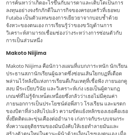
การค้นหาว่าเกิดอะไรขึ้นกับมารดาและเติบโตเป็นการ
ลงทุนอย่างจงรักภักดีในภารกิจของครอบครัวที่เธอพบ
Futaba เป็นตัวแทนของการเยียวยาจากบอบช้ำด้วย
จังหวะของตนเอง การเรียนรู้ว่าของขวัญด้านการ
วิเคราะห์สามารถเชื่อมช่องว่างระหว่างการซ่อนตัวกับ
การเป็นส่วนหนึ่ง
Makoto Niijima
Makoto Niijima คือนักวางแผนที่แบกภาระหนัก นักเรียน
ประธานสภานักเรียนผู้ฉลาดซึ่งซ่อนเส้นใยกบฏที่เดือด
พล่านไว้หลังปีแห่งการเรียนดีเกินเหตุที่เชื่อฟัง ภายนอกดู
สงบ มีระเบียบวินัย และวิเคราะห์เก่ง เธอเป็นผู้ตามกฎ
เกณฑ์ที่ไม่รู้จักเหน็ดเหนื่อยซึ่งกลัวว่าเธอไม่มีคุณค่า
ภายนอกการเป็นประโยชน์ต่อพี่สาว โรงเรียน และมรดก
ของบิดาที่ล่วงลับไปแล้ว ความขัดแย้งหลักของเธอคือเธอ
ทั้งยึดติดและขุ่นเคืองต่ออำนาจ เก่งกาจกับระบบจนกระ
ทั่งความอยุติธรรมของมันบังคับให้เธอทำลายมันและ
สร้างตัวตนใหม่ในฐานะผู้นำด้วยเงื่อนไขของตนเอง เมื่อ