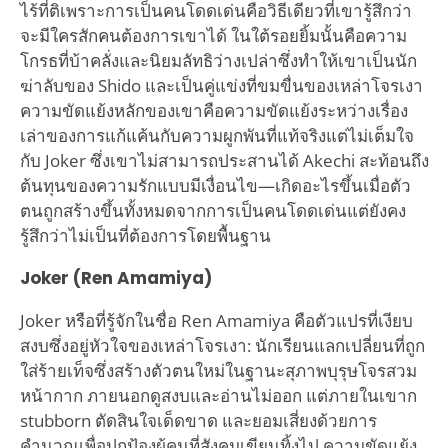
ไร้ที่ติเพราะการเป็นคนโดดเด่นคือวิธีเดียวที่เขารู้สึกว่า
จะมีใครสักคนต้องการเขาได้ ในใต้รอยยิ้มนั้นคือความ
โกรธที่บ้าคลั่งและนิยมลัทธิว่างเปล่าซึ่งทำให้เขาเป็นนัก
ฆ่าลับของ Shido และเป็นคู่แข่งที่ขมขื่นของเหล่าโจรเงา
ความขัดแย้งหลักของเขาคือความขัดแย้งระหว่างเรื่อง
เล่าของการแก้แค้นกับความผูกพันที่แท้จริงแต่ไม่เต็มใจ
กับ Joker ซึ่งเขาไม่สามารถประสานได้ Akechi สะท้อนถึง
ต้นทุนของความรักแบบมีเงื่อนไข—เกิดอะไรขึ้นเมื่อตัว
ตนถูกสร้างขึ้นทั้งหมดจากการเป็นคนโดดเด่นแต่ยังคง
รู้สึกว่าไม่เป็นที่ต้องการโดยพื้นฐาน
Joker (Ren Amamiya)
Joker หรือที่รู้จักในชื่อ Ren Amamiya คือตัวแปรที่เงียบ
สงบซึ่งอยู่หัวใจของเหล่าโจรเงา: นักเรียนแลกเปลี่ยนที่ถูก
ใส่ร้ายเท็จซึ่งสร้างตัวตนใหม่ในฐานะสุภาพบุรุษโจรสวม
หน้ากาก ภายนอกดูสงบและอ่านไม่ออก แต่ภายในเขาก
stubborn ตัดสินใจเด็ดขาด และยอมเสี่ยงด้วยการ
คำนวณเพื่อปกป้องผู้คนที่สังคมเขียนทิ้งไป ความขัดแย้ง