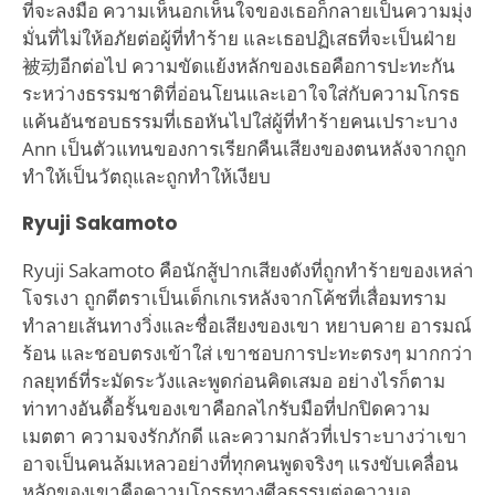
ที่จะลงมือ ความเห็นอกเห็นใจของเธอก็กลายเป็นความมุ่ง
มั่นที่ไม่ให้อภัยต่อผู้ที่ทำร้าย และเธอปฏิเสธที่จะเป็นฝ่าย
被动อีกต่อไป ความขัดแย้งหลักของเธอคือการปะทะกัน
ระหว่างธรรมชาติที่อ่อนโยนและเอาใจใส่กับความโกรธ
แค้นอันชอบธรรมที่เธอหันไปใส่ผู้ที่ทำร้ายคนเปราะบาง
Ann เป็นตัวแทนของการเรียกคืนเสียงของตนหลังจากถูก
ทำให้เป็นวัตถุและถูกทำให้เงียบ
Ryuji Sakamoto
Ryuji Sakamoto คือนักสู้ปากเสียงดังที่ถูกทำร้ายของเหล่า
โจรเงา ถูกตีตราเป็นเด็กเกเรหลังจากโค้ชที่เสื่อมทราม
ทำลายเส้นทางวิ่งและชื่อเสียงของเขา หยาบคาย อารมณ์
ร้อน และชอบตรงเข้าใส่ เขาชอบการปะทะตรงๆ มากกว่า
กลยุทธ์ที่ระมัดระวังและพูดก่อนคิดเสมอ อย่างไรก็ตาม
ท่าทางอันดื้อรั้นของเขาคือกลไกรับมือที่ปกปิดความ
เมตตา ความจงรักภักดี และความกลัวที่เปราะบางว่าเขา
อาจเป็นคนล้มเหลวอย่างที่ทุกคนพูดจริงๆ แรงขับเคลื่อน
หลักของเขาคือความโกรธทางศีลธรรมต่อความอ