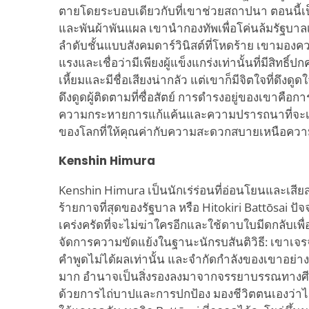
ตายโดยระบอบเดียวกับที่เขาช่วยสถาปนา ตอนนี้เป็น
และพันผ้าพันแผล เขานำกองทัพเพื่อโค่นล้มรัฐบาล
ลำดับชั้นแบบสังคมดาร์วินิสต์ที่โหดร้าย เขามองค
แรงและเชื่อว่ามีเพียงผู้แข็งแกร่งเท่านั้นที่มีสิทธิ์
เหี้ยมและมีชื่อเสียงน่ากลัว แต่เขาก็มีจิตใจที่ดึง
ดึงดูดผู้ติดตามที่ซื่อสัตย์ การดำรงอยู่ของเขาคือกา
ความกระหายการแก้แค้นและความปรารถนาที่จะเ
ของโลกที่ให้คุณค่ากับความสะดวกสบายเหนือควา
Kenshin Himura
Kenshin Himura เป็นนักเร่ร่อนที่อ่อนโยนและเสียส
ร้ายกาจที่สุดของรัฐบาล หรือ Hitokiri Battōsai ปั
เคร่งครัดที่จะไม่ฆ่าใครอีกและใช้ดาบใบมีดกลับเพ
จัดการความขัดแย้งในฐานะนักรบสันติวิธี: เขาเจรจ
คำพูดไม่ได้ผลเท่านั้น และจำกัดกำลังของเขาอย่างห
มาก อำนาจเป็นสิ่งรองลงมาจากจรรยาบรรณทางศี
ด้วยการไถ่บาปและการปกป้อง มองชีวิตตนเองว่าไ