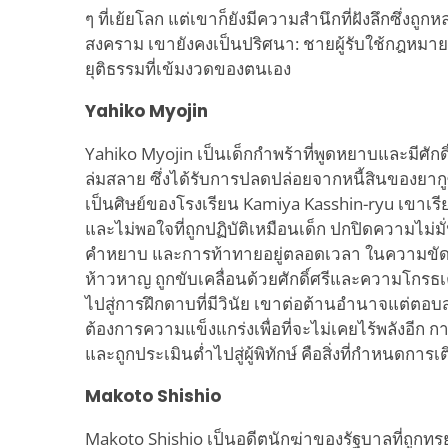
ๆ ที่เย้ยโลก แต่เขาก็ยังมีความสำนึกที่ฝังลึกซึ่
สงคราม เขายังคงเป็นปริศนา: ชายผู้รับใช้กฎหมายเ
ยุติธรรมที่เข้มงวดของตนเอง
Yahiko Myojin
Yahiko Myojin เป็นเด็กกำพร้าที่พูดหยาบและมีศักดิ
ล่มสลาย ซึ่งได้รับการปลดปล่อยจากหนี้สินของยา
เป็นศิษย์ของโรงเรียน Kamiya Kasshin-ryu เขาเรี
และไม่พอใจที่ถูกปฏิบัติเหมือนเด็ก ปกปิดความไม่มั
คำหยาบ และการท้าทายอยู่ตลอดเวลา ในความขัดแย้
ห้าวหาญ ถูกขับเคลื่อนด้วยศักดิ์ศรีและความโกรธเคือ
ไปสู่การฝึกดาบที่มีวินัย เขาต่อต้านอำนาจแต่ตอบสน
ต้องการความแข็งแกร่งเพื่อที่จะไม่เคยไร้พลังอีก 
และถูกประเมินต่ำไปสู่ผู้พิทักษ์ คือสิ่งที่กำหนดกา
Makoto Shishio
Makoto Shishio เป็นอดีตนักฆ่าของรัฐบาลที่ถูกทรยศ 