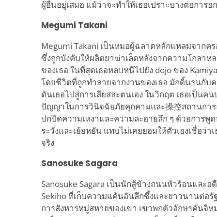
ผู้อื่นอยู่เสมอ แม้ว่าจะทำให้เธอเปราะบางต่อการอก
Megumi Takani
Megumi Takani เป็นหมอผู้ฉลาดหลักแหลมจากครอบค
ซึ่งถูกบังคับให้ผลิตยาฆ่าเล็ดหลังจากความโกล
ของเธอ ในที่สุดเธอหลบหนีไปยัง dojo ของ Kamiy
โดยชีวิตที่ถูกทำลายจากงานของเธอ มักดิ้นรนกับความร
ดันเธอไปสู่การเสียสละตนเอง ในวิกฤต เธอเป็นคนป
ปัญญาในการวินิจฉัยภัยคุกคามและ操控สถานการณ์เพื
ปกปิดความเหงาและความละอายลึก ๆ ด้วยการพูดห
ระวังและเย้ยหยัน แทบไม่เคยยอมให้ตัวเองเชื่อว่า
จริง
Sanosuke Sagara
Sanosuke Sagara เป็นนักสู้ข้างถนนหัวร้อนและอ
Sekihō ที่เก็บความแค้นอันลึกซึ้งและยาวนานต่
การสังหารหมู่สหายของเขา เขาพกตัวอักษรคันจิหมาย