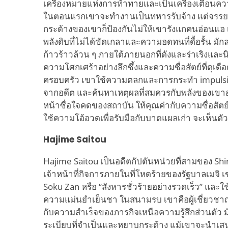
เครื่องหมายแห่งการท้าทายและเป็นเครื่องเตือนควา
ในตอนแรกเขาจะทำงานเป็นทหารรับจ้าง แต่จรรย
กระด้างของเขาก็ป้องกันไม่ให้เขารังแกคนอ่อนแอ
พลังดิบที่ไม่ได้ขัดเกลาและความอดทนที่ดื้อรั้น มั
ก้าวร้าวล้วน ๆ ภายใต้ภายนอกที่ดังและร่าเริงและน
ความโศกเศร้าอย่างลึกซึ้งและความซื่อสัตย์ที่ดุเดือ
ครอบครัว เขาใช้ความตลกและการกระทำ impulsiv
จากอดีต และค้นหาเหตุผลที่สมควรกับพลังของเขาอยู
หน้าซื่อใจคดของสถาบัน ให้คุณค่ากับความซื่อสัตย์
ใช้ความโอ้อวดเพื่อรับมือกับบาดแผลเก่า จะเห็น
Hajime Saitou
Hajime Saitou เป็นอดีตกัปตันหน่วยที่สามของ Sh
เจ้าหน้าที่กิจการภายในที่โหดร้ายของรัฐบาลเมจิ 
Soku Zan หรือ “สังหารชั่วร้ายอย่างรวดเร็ว” และใช้
ความแม่นยำเย็นชา ในสนามรบ เขาคือผู้เชี่ยวชาญ
กับความสำเร็จของภารกิจเหนือความรู้สึกส่วนตัว มั
ระเบียบที่จำเป็นและหยาบกระด้าง แม้เขาจะนำเสนอ