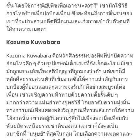
ชั้น โดยใช้การ操纵พืชเพื่อเอาชนะค对手 เขามักใช้วิธี
การโหดร้ายเพื่อปกป้องเพื่อน ซึ่งสะท้อนถึงการดิ้นรนของ
เขาที่จะประสานอดีตที่มืดมนและเก่งกาจเข้ากับตัวตนที่
ใฝ่หาความเมตตา
Kazuma Kuwabara
Kazuma Kuwabara คือหลักศีลธรรมของทีมที่ปกปิดความ
อ่อนไหวลึก ๆ ด้วยรูปลักษณ์เด็กเกเรที่ดังเอ็ดตะโร แม้เขา
มักถูกเยาะเย้ยเรื่องสติปัญญาที่ถูกมองว่าต่ำ แต่เขาก็มี
หลักศีลธรรมส่วนตัวที่เข้มงวดซึ่งให้ความสำคัญกับการ
ปกป้องผู้ที่อ่อนแอและความจงรักภักดีอย่างสมบูรณ์ต่อ
เพื่อน เขาเผชิญความท้าทายด้วยความดื้อรั้นดิบ ๆ
มากกว่าความแม่นยำทางยุทธวิธี โดยอาศัยความมุ่งมั่น
ทางอารมณ์เพื่อแสดงพลังวิญญาณที่ทรงพลัง ภายใต้ความ
โอ้อวดนั้น เขาต่อสู้กับความรู้สึกไม่เพียงพอเมื่อเทียบกับ
พันธมิตรเหนือธรรมชาติของตน แต่เขาก็ยังคงเป็น
สมาชิกที่ “มนุษย์” ที่สุดในกลุ่ม โดยเลือกความเมตตาและ