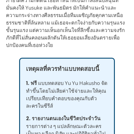
ภายใต้ความกดดัน เธอทำหน้าที่เป็นกำลังสนับสนุนที่
มั่นคงให้ Yusuke และพันธมิตร มักให้คำแนะนำและ
ความกระจ่างทางศีลธรรมเมื่อทีมเผชิญภัยคุกคามเหนือ
ธรรมชาติที่ล้นหลาม แม้เธอจะตกใจง่ายกับความรุนแรง
ขั้นรุนแรง แต่ความเห็นอกเห็นใจที่ลึกซึ้งและความจงรัก
ภักดีที่ไม่สั่นคลอนผลักดันให้เธอยอมเสี่ยงอันตรายเพื่อ
ปกป้องคนที่เธอห่วงใย
เหตุผลที่ควรทำแบบทดสอบนี้
1. ฟรี
แบบทดสอบ Yu Yu Hakusho จัด
ทำขึ้นโดยไม่เสียค่าใช้จ่ายและให้คุณ
เปรียบเทียบคำตอบของคุณกับตัว
ละครในซีรีส์
2. รายงานตนเองในชีวิตประจำวัน
รายการต่าง ๆ แปลลักษณะตัวละคร
เป็นทางเลือก นิสัย และปฏิกิริยาทั่วไป