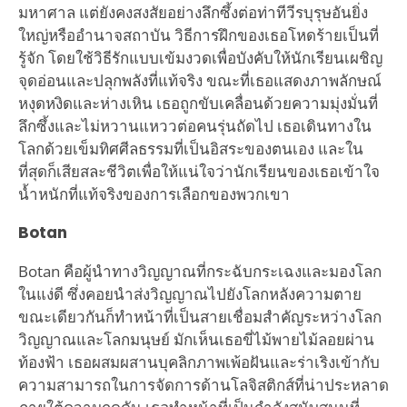
มหาศาล แต่ยังคงสงสัยอย่างลึกซึ้งต่อท่าทีวีรบุรุษอันยิ่ง
ใหญ่หรืออำนาจสถาบัน วิธีการฝึกของเธอโหดร้ายเป็นที่
รู้จัก โดยใช้วิธีรักแบบเข้มงวดเพื่อบังคับให้นักเรียนเผชิญ
จุดอ่อนและปลุกพลังที่แท้จริง ขณะที่เธอแสดงภาพลักษณ์
หงุดหงิดและห่างเหิน เธอถูกขับเคลื่อนด้วยความมุ่งมั่นที่
ลึกซึ้งและไม่หวานแหววต่อคนรุ่นถัดไป เธอเดินทางใน
โลกด้วยเข็มทิศศีลธรรมที่เป็นอิสระของตนเอง และใน
ที่สุดก็เสียสละชีวิตเพื่อให้แน่ใจว่านักเรียนของเธอเข้าใจ
น้ำหนักที่แท้จริงของการเลือกของพวกเขา
Botan
Botan คือผู้นำทางวิญญาณที่กระฉับกระเฉงและมองโลก
ในแง่ดี ซึ่งคอยนำส่งวิญญาณไปยังโลกหลังความตาย
ขณะเดียวกันก็ทำหน้าที่เป็นสายเชื่อมสำคัญระหว่างโลก
วิญญาณและโลกมนุษย์ มักเห็นเธอขี่ไม้พายไม้ลอยผ่าน
ท้องฟ้า เธอผสมผสานบุคลิกภาพเพ้อฝันและร่าเริงเข้ากับ
ความสามารถในการจัดการด้านโลจิสติกส์ที่น่าประหลาด