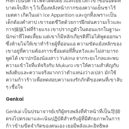
Hiei เป็นปีศาจไฟที่โดดเดี่ยวและเย้ยโลก เขาซ่อนอดีตที่
บาดเจ็บลึก ๆ ไว้เบื้องหลังหน้ากากของความเย็นชาไร้
เมตตา เกิดในเผ่า Ice Apparition และถูกทิ้งเพราะเป็น
เด็กต้องคำสาป เขารอดชีวิตด้วยการฝึกฝนความเร็วและ
การ操纵ไฟที่ร้ายแรง เขาปรากฏตัวในตอนแรกในฐานะ
นักฆ่าที่โหดเหี้ยม แต่เขาก็มีหลักเกียรติที่ไม่ได้พูดออกมา
ซึ่งห้ามไม่ให้เขาทำร้ายผู้ที่อ่อนแอ ความขัดแย้งหลักของ
เขาอยู่ที่ความต้องการเชื่อมต่อที่สิ้นหวังและไม่สามารถ
พูดได้ เขาปกป้องน้องสาว Yukina จากระยะไกลและพบ
ความเข้าใจที่แท้จริงกับ Mukuro เขาให้ความสำคัญกับ
พลังดิบและความจริงมากกว่าตำแหน่งว่างเปล่า มักใช้
ความก้าวร้าวเพื่อทดสอบความจงรักภักดีของคนที่เขาลับ
ๆ เชื่อใจ
Genkai
Genkai เป็นปรมาจารย์เรกิผู้ทรงพลังที่ทำหน้าที่เป็น导師
ตรงไปตรงมาและเน้นปฏิบัติสำหรับผู้ที่มีศักยภาพในการ
ก้าวข้ามขีดจำกัดของตนเอง เธอมีพลังและอิทธิพล