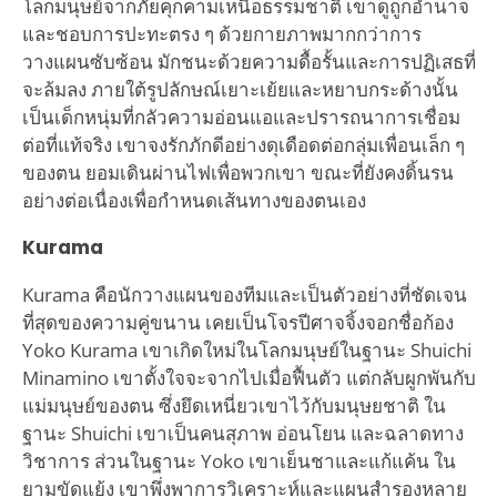
โลกมนุษย์จากภัยคุกคามเหนือธรรมชาติ เขาดูถูกอำนาจ
และชอบการปะทะตรง ๆ ด้วยกายภาพมากกว่าการ
วางแผนซับซ้อน มักชนะด้วยความดื้อรั้นและการปฏิเสธที่
จะล้มลง ภายใต้รูปลักษณ์เยาะเย้ยและหยาบกระด้างนั้น
เป็นเด็กหนุ่มที่กลัวความอ่อนแอและปรารถนาการเชื่อม
ต่อที่แท้จริง เขาจงรักภักดีอย่างดุเดือดต่อกลุ่มเพื่อนเล็ก ๆ
ของตน ยอมเดินผ่านไฟเพื่อพวกเขา ขณะที่ยังคงดิ้นรน
อย่างต่อเนื่องเพื่อกำหนดเส้นทางของตนเอง
Kurama
Kurama คือนักวางแผนของทีมและเป็นตัวอย่างที่ชัดเจน
ที่สุดของความคู่ขนาน เคยเป็นโจรปีศาจจิ้งจอกชื่อก้อง
Yoko Kurama เขาเกิดใหม่ในโลกมนุษย์ในฐานะ Shuichi
Minamino เขาตั้งใจจะจากไปเมื่อฟื้นตัว แต่กลับผูกพันกับ
แม่มนุษย์ของตน ซึ่งยึดเหนี่ยวเขาไว้กับมนุษยชาติ ใน
ฐานะ Shuichi เขาเป็นคนสุภาพ อ่อนโยน และฉลาดทาง
วิชาการ ส่วนในฐานะ Yoko เขาเย็นชาและแก้แค้น ใน
ยามขัดแย้ง เขาพึ่งพาการวิเคราะห์และแผนสำรองหลาย