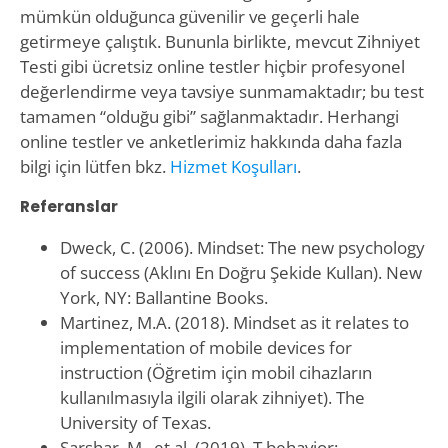
mümkün olduğunca güvenilir ve geçerli hale
getirmeye çalıştık. Bununla birlikte, mevcut Zihniyet
Testi gibi ücretsiz online testler hiçbir profesyonel
değerlendirme veya tavsiye sunmamaktadır; bu test
tamamen “olduğu gibi” sağlanmaktadır. Herhangi
online testler ve anketlerimiz hakkında daha fazla
bilgi için lütfen bkz.
Hizmet Koşulları
.
Referanslar
Dweck, C. (2006). Mindset: The new psychology
of success (Aklını En Doğru Şekide Kullan). New
York, NY: Ballantine Books.
Martinez, M.A. (2018). Mindset as it relates to
implementation of mobile devices for
instruction (Öğretim için mobil cihazların
kullanılmasıyla ilgili olarak zihniyet). The
University of Texas.
Sarshar, M., et al. (2019). T behavior: