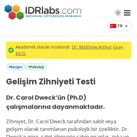
TR
Akademik olarak incelendi:
Dr. Matthew Arthur-Gray,
Ed.D.
Kariyer
Psikoloji
Gelişim Zihniyeti Testi
Dr. Carol Dweck’ün (Ph.D)
çalışmalarına dayanmaktadır.
Zihniyet, Dr. Carol Dweck tarafından sabit veya
gelişim olarak tanımlanan psikolojik bir özelliktir. Dr.
Dweck'e göre, sabit zihniyete sahip insanlar, zeka ve