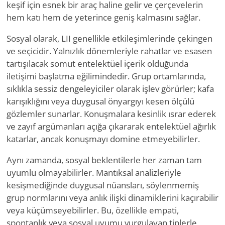
keşif için esnek bir araç haline gelir ve çerçevelerin
hem katı hem de yeterince geniş kalmasını sağlar.
Sosyal olarak, LII genellikle etkileşimlerinde çekingen
ve seçicidir. Yalnızlık dönemleriyle rahatlar ve esasen
tartışılacak somut entelektüel içerik olduğunda
iletişimi başlatma eğilimindedir. Grup ortamlarında,
sıklıkla sessiz dengeleyiciler olarak işlev görürler; kafa
karışıklığını veya duygusal önyargıyı kesen ölçülü
gözlemler sunarlar. Konuşmalara kesinlik ısrar ederek
ve zayıf argümanları açığa çıkararak entelektüel ağırlık
katarlar, ancak konuşmayı domine etmeyebilirler.
Aynı zamanda, sosyal beklentilerle her zaman tam
uyumlu olmayabilirler. Mantıksal analizleriyle
kesişmediğinde duygusal nüansları, söylenmemiş
grup normlarını veya anlık ilişki dinamiklerini kaçırabilir
veya küçümseyebilirler. Bu, özellikle empati,
spontanlık veya sosyal uyumu vurgulayan tiplerle