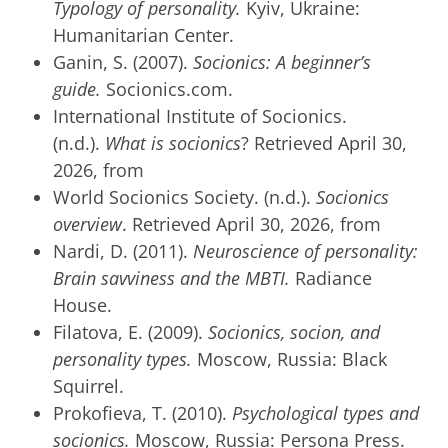
Typology of personality.
Kyiv, Ukraine:
Humanitarian Center.
Ganin, S. (2007).
Socionics: A beginner’s
guide.
Socionics.com.
International Institute of Socionics.
(n.d.).
What is socionics
? Retrieved April 30,
2026, from
World Socionics Society. (n.d.).
Socionics
overview
. Retrieved April 30, 2026, from
Nardi, D. (2011).
Neuroscience of personality:
Brain savviness and the MBTI.
Radiance
House.
Filatova, E. (2009).
Socionics, socion, and
personality types.
Moscow, Russia: Black
Squirrel.
Prokofieva, T. (2010).
Psychological types and
socionics.
Moscow, Russia: Persona Press.