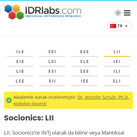
TR
ILE
SEI
ESE
LII
EIE
LSI
SLE
IEI
LIE
ESI
SEE
ILI
LSE
EII
IEE
SLI
Akademik olarak incelenmiştir:
Dr. Jennifer Schulz, Ph.D.,
psikoloji doçenti
Socionics: LII
LII, Socionics'te INTj olarak da bilinir veya Mantıksal