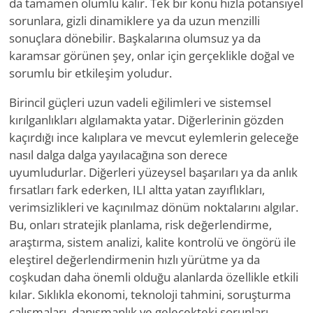
da tamamen olumlu kalır. Tek bir konu hızla potansiyel
sorunlara, gizli dinamiklere ya da uzun menzilli
sonuçlara dönebilir. Başkalarına olumsuz ya da
karamsar görünen şey, onlar için gerçeklikle doğal ve
sorumlu bir etkileşim yoludur.
Birincil güçleri uzun vadeli eğilimleri ve sistemsel
kırılganlıkları algılamakta yatar. Diğerlerinin gözden
kaçırdığı ince kalıplara ve mevcut eylemlerin geleceğe
nasıl dalga dalga yayılacağına son derece
uyumludurlar. Diğerleri yüzeysel başarıları ya da anlık
fırsatları fark ederken, ILI altta yatan zayıflıkları,
verimsizlikleri ve kaçınılmaz dönüm noktalarını algılar.
Bu, onları stratejik planlama, risk değerlendirme,
araştırma, sistem analizi, kalite kontrolü ve öngörü ile
eleştirel değerlendirmenin hızlı yürütme ya da
coşkudan daha önemli olduğu alanlarda özellikle etkili
kılar. Sıklıkla ekonomi, teknoloji tahmini, soruşturma
çalışmaları, danışmanlık ve gelecekteki sorunları