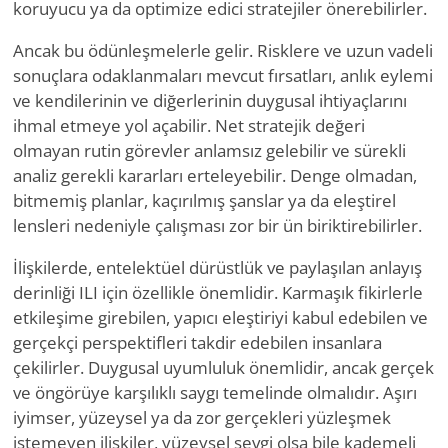
koruyucu ya da optimize edici stratejiler önerebilirler.
Ancak bu ödünleşmelerle gelir. Risklere ve uzun vadeli
sonuçlara odaklanmaları mevcut fırsatları, anlık eylemi
ve kendilerinin ve diğerlerinin duygusal ihtiyaçlarını
ihmal etmeye yol açabilir. Net stratejik değeri
olmayan rutin görevler anlamsız gelebilir ve sürekli
analiz gerekli kararları erteleyebilir. Denge olmadan,
bitmemiş planlar, kaçırılmış şanslar ya da eleştirel
lensleri nedeniyle çalışması zor bir ün biriktirebilirler.
İlişkilerde, entelektüel dürüstlük ve paylaşılan anlayış
derinliği ILI için özellikle önemlidir. Karmaşık fikirlerle
etkileşime girebilen, yapıcı eleştiriyi kabul edebilen ve
gerçekçi perspektifleri takdir edebilen insanlara
çekilirler. Duygusal uyumluluk önemlidir, ancak gerçek
ve öngörüye karşılıklı saygı temelinde olmalıdır. Aşırı
iyimser, yüzeysel ya da zor gerçekleri yüzleşmek
istemeyen ilişkiler, yüzeysel sevgi olsa bile kademeli