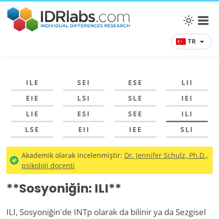
TR
ILE
SEI
ESE
LII
EIE
LSI
SLE
IEI
LIE
ESI
SEE
ILI
LSE
EII
IEE
SLI
Akademik olarak incelenmiştir:
Dr. Jennifer Schulz, Ph.D.,
psikoloji doçenti
**Sosyoniğin: ILI**
ILI, Sosyoniğin'de INTp olarak da bilinir ya da Sezgisel