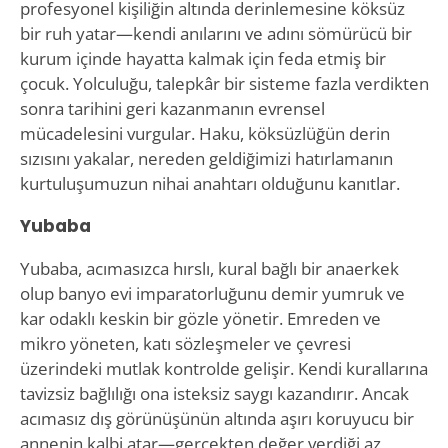
profesyonel kişiliğin altında derinlemesine köksüz
bir ruh yatar—kendi anılarını ve adını sömürücü bir
kurum içinde hayatta kalmak için feda etmiş bir
çocuk. Yolculuğu, talepkâr bir sisteme fazla verdikten
sonra tarihini geri kazanmanın evrensel
mücadelesini vurgular. Haku, köksüzlüğün derin
sızısını yakalar, nereden geldiğimizi hatırlamanın
kurtuluşumuzun nihai anahtarı olduğunu kanıtlar.
Yubaba
Yubaba, acımasızca hırslı, kural bağlı bir anaerkek
olup banyo evi imparatorluğunu demir yumruk ve
kar odaklı keskin bir gözle yönetir. Emreden ve
mikro yöneten, katı sözleşmeler ve çevresi
üzerindeki mutlak kontrolde gelişir. Kendi kurallarına
tavizsiz bağlılığı ona isteksiz saygı kazandırır. Ancak
acımasız dış görünüşünün altında aşırı koruyucu bir
annenin kalbi atar—gerçekten değer verdiği az