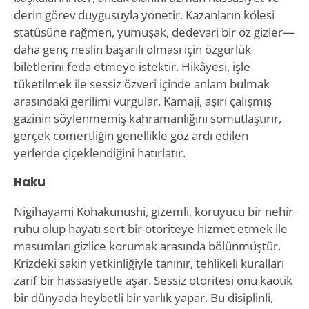
derin görev duygusuyla yönetir. Kazanların kölesi
statüsüne rağmen, yumuşak, dedevari bir öz gizler—
daha genç neslin başarılı olması için özgürlük
biletlerini feda etmeye istektir. Hikâyesi, işle
tüketilmek ile sessiz özveri içinde anlam bulmak
arasındaki gerilimi vurgular. Kamaji, aşırı çalışmış
gazinin söylenmemiş kahramanlığını somutlaştırır,
gerçek cömertliğin genellikle göz ardı edilen
yerlerde çiçeklendiğini hatırlatır.
Haku
Nigihayami Kohakunushi, gizemli, koruyucu bir nehir
ruhu olup hayatı sert bir otoriteye hizmet etmek ile
masumları gizlice korumak arasında bölünmüştür.
Krizdeki sakin yetkinliğiyle tanınır, tehlikeli kuralları
zarif bir hassasiyetle aşar. Sessiz otoritesi onu kaotik
bir dünyada heybetli bir varlık yapar. Bu disiplinli,