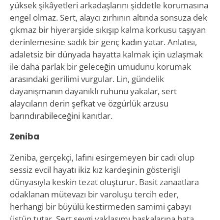
yüksek şikâyetleri arkadaşlarını şiddetle korumasına
engel olmaz. Sert, alaycı zırhının altında sonsuza dek
çıkmaz bir hiyerarşide sıkışıp kalma korkusu taşıyan
derinlemesine sadık bir genç kadın yatar. Anlatısı,
adaletsiz bir dünyada hayatta kalmak için uzlaşmak
ile daha parlak bir geleceğin umudunu korumak
arasındaki gerilimi vurgular. Lin, gündelik
dayanışmanın dayanıklı ruhunu yakalar, sert
alaycıların derin şefkat ve özgürlük arzusu
barındırabileceğini kanıtlar.
Zeniba
Zeniba, gerçekçi, lafını esirgemeyen bir cadı olup
sessiz evcil hayatı ikiz kız kardeşinin gösterişli
dünyasıyla keskin tezat oluşturur. Basit zanaatlara
odaklanan mütevazı bir varoluşu tercih eder,
herhangi bir büyülü kestirmeden samimi çabayı
üstün tutar. Sert sevgi yaklaşımı başkalarına hata