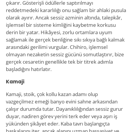
çıkarır. Gösterişli ödüllerle saptırılmayı
reddetmedeki kararlılığı onu sağlam bir ahlaki pusula
olarak ayırır. Ancak sessiz azminin altında, talepkâr,
işlemsel bir sisteme kimliğini kaybetme korkusu
derin bir yatar. Hikâyesi, zorlu ortamlara uyum
sağlamak ile gerçek benliğine sıkı sıkıya bağlı kalmak
arasındaki gerilimi vurgular. Chihiro, işlemsel
olmayan nezaketin sessiz gücünü somutlaştırır, bize
gerçek cesaretin genellikle tek bir titrek adımla
başladığını hatırlatır.
Kamaji
Kamaji, stoik, çok kollu kazan adamı olup
vazgeçilmez emeği banyo evini sahne arkasından
çalışır durumda tutar. Dayanıklılığından sessiz gurur
duyar, nadiren görev yerini terk eder veya aşırı iş
yükünden şikâyet eder. Kaba tavrı başlangıçta
başkalarını iter, ancak alanını uzman hassasiyet ve