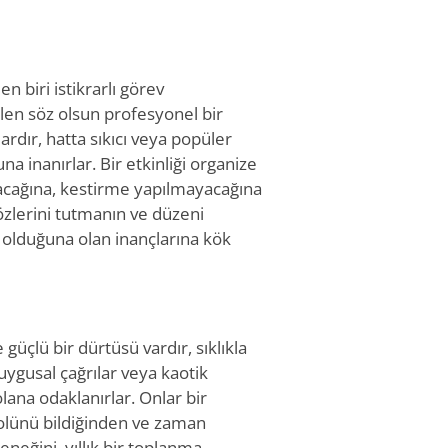
n biri istikrarlı görev
rilen söz olsun profesyonel bir
rdır, hatta sıkıcı veya popüler
 inanırlar. Bir etkinliği organize
nacağına, kestirme yapılmayacağına
özlerini tutmanın ve düzeni
 olduğuna olan inançlarına kök
güçlü bir dürtüsü vardır, sıklıkla
Duygusal çağrılar veya kaotik
olana odaklanırlar. Onlar bir
 rolünü bildiğinden ve zaman
eneğini, yıllık bir toplanma