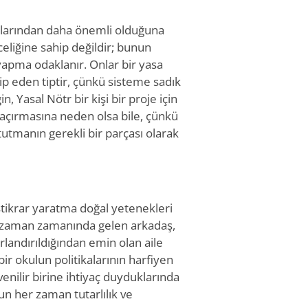
uçlarından daha önemli olduğuna
celiğine sahip değildir; bunun
e yapma odaklanır. Onlar bir yasa
p eden tiptir, çünkü sisteme sadık
n, Yasal Nötr bir kişi bir proje için
n kaçırmasına neden olsa bile, çünkü
 tutmanın gerekli bir parçası olarak
stikrar yaratma doğal yetenekleri
er zaman zamanında gelen arkadaş,
nurlandırıldığından emin olan aile
bir okulun politikalarının harfiyen
venilir birine ihtiyaç duyduklarında
sun her zaman tutarlılık ve