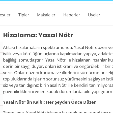
estler
Tipler
Makaleler
Haberler
Üyeler
Hizalama: Yasal Nötr
Ahlaki hizalamaların spektrumunda, Yasal Nötr düzen ve tu
iyilik veya kötülüğün uçlarına kapılmadan yapıya, adalet
bağlılığı somutlaştırır. Yasal Nötr ile hizalanan insanlar k
derin bir saygı duyar, onları istikrarlı ve öngörülebilir b
verir. Onlar düzeni koruma ve ilkelerini sürdürme önceliği
topluluklarında işlerin sorunsuz yürümesini sağlayan istik
siz veya tanıdığınız biri Yasal Nötr ile kendini tanımlıyorsa
güvenilirliklerini ve en kaotik durumlarda bile yapı getir
Yasal Nötr'ün Kalbi: Her Şeyden Önce Düzen
Temelinde, Yasal Nötr işleyen bir toplumun temel taşı ol