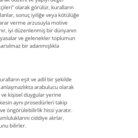
ileri” olarak görülür, kuralların
anlar, sonuç iyiliğe veya kötülüğe
zarar verme arzusuyla motive
nır, iyi düzenlenmiş bir dünyanın
n yasalar ve gelenekler toplumun
sarsılmaz bir adanmışlıkla
ralların eşit ve adil bir şekilde
 anlaşmazlıkta arabulucu olarak
r ve kişisel duygular yerine
rkesin aynı prosedürleri takip
ve öngörülebilirlik hissi yaratır.
mluluklarını ciddiye alırlar,
nu bilirler.