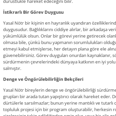
dürüstlükle hareket edeceğini bilir.
İstikrarlı Bir Görev Duygusu
Yasal Nötr bir kişinin en hayranlık uyandıran özelliklerinde
duygusudur. Bağlılıklarını ciddiye alırlar, bir arkadaşa ve
yükümlülük olsun. Onlar bir görevi yerine getirecek olanla
olmasa bile, çünkü bunu yapmanın sorumlulukları olduğuna
etmeyi kabul etmişlerse, her detayın plana göre ele alı
güvenebilirsiniz. Görev duyguları onurdan kaynaklanır, s
sürdürmenin çevrelerindeki dünyaya katkının en iyi yolu
salmıştır.
Denge ve Öngörülebilirliğin Bekçileri
Yasal Nötr bireylerin denge ve öngörülebilirliği sürdürme 
grupları bir arada tutan yapıştırıcı olarak hareket eder. 
dürtülerle sarsılmazlar; bunun yerine mantıklı ve tutarlı 
topluluk projesi için bir program oluşturabilir, herkesin
çizelgesinin takip edildiğinden emin olur, veya bir aile gel