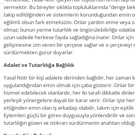
vermektir. Bu bireyler sıklıkla topluluklarında “denge bekç
takip edildiğinden ve sistemlerin korunduğundan emin ol
eğilimli olsun fark etmeksizin. Onlar yardım etme veya 
olmaz; bunun yerine tutarlılık ve öngörülebilirliğe odakla
uzun vadede herkese fayda sağladığına inanır. Onlar içi
gelişmesine izin veren bir çerçeve sağlar ve o çerçeveyi 
sürdürmekten gurur duyarlar.
Adalet ve Tutarlılığa Bağlılık
Yasal Nötr bir kişi adalete derinden bağlıdır, her zaman ku
uygulandığından emin olmak için çaba gösterir. Onlar bir
hizmet edebilecek olanlardır, her iki tarafı dikkatle dinle
yerleşik yönergelere dayalı bir karar verir. Onlar işte he
ettiğinden emin olan iş arkadaşı olabilir, takım için eşitlik 
Eylemleri güçlü bir görev duygusuyla yönlendirilir ve soru
tutarlılığın güven ve istikrarı sürdürmenin anahtarı olduğu