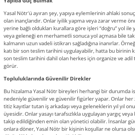
Yapıda Güç Bulmak
Yasal Nötr'ü ayıran şey, yapıya eylemlerinin ahlaki son
olan inançlarıdır. Onlar iyilik yapma veya zarar verme ön
yerine bağlı oldukları kurallara göre işleri “doğru” yol il
veya geleneği en merhametli sonuca yol açmasa bile taki
kalmanın uzun vadeli istikrarı sağladığına inanırlar. Örneği
katı bir son teslim tarihini uygulayabilir, hatta bu birini
son teslim tarihini dahil olan herkes için organize ve adil
görür.
Topluluklarında Güvenilir Direkler
Bu hizalama Yasal Nötr bireyleri herhangi bir durumda i
nedeniyle güvenilir ve güvenilir figürler yapar. Onlar h
titiz kayıtlar tutan iş arkadaşı veya geleneklerin yıl yıl o
üyesidir. Onlar yasayı tarafsızlıkla uygulayan yargıç veya 
takip edildiğinden emin olan yönetici olabilir. İnsanlar gü
onlara döner, Yasal Nötr bir kişinin koşullar ne olursa ol