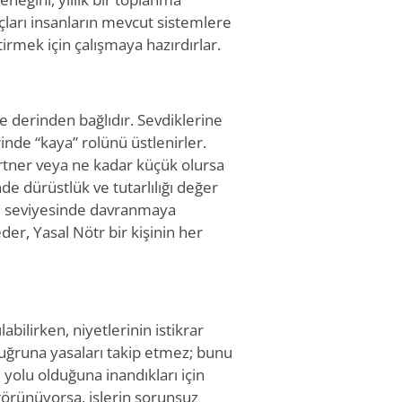
çları insanların mevcut sistemlere
rmek için çalışmaya hazırdırlar.
te derinden bağlıdır. Sevdiklerine
lerinde “kaya” rolünü üstlenirler.
tner veya ne kadar küçük olursa
de dürüstlük ve tutarlılığı değer
gı seviyesinde davranmaya
eder, Yasal Nötr bir kişinin her
abilirken, niyetlerinin istikrar
 uğruna yasaları takip etmez; bunu
 yolu olduğuna inandıkları için
 görünüyorsa, işlerin sorunsuz