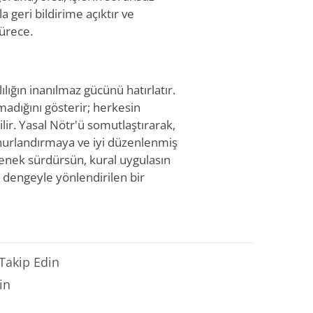
 geri bildirime açıktır ve
sürece.
lığın inanılmaz gücünü hatırlatır.
madığını gösterir; herkesin
ir. Yasal Nötr'ü somutlaştırarak,
 onurlandırmaya ve iyi düzenlenmiş
lenek sürdürsün, kural uygulasın
e dengeyle yönlendirilen bir
 Takip Edin
in