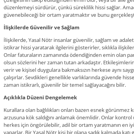
düzenlemeyi sürdürür, çünkü süreklilik hissi sağlar. Ama
güvenebileceği bir ortam yaratmaktır ve bunu gerçekleşti
İlişkilerde Güvenilir ve Sağlam
İlişkilerde, Yasal Nötr insanlar güvenilir, sağlam ve adale
istikrar hissi yaratarak ilgilerini gösterirler, sıklıkla ilişki
Onlar faturaların zamanında ödendiğinden emin olan par
olsun sözlerini her zaman tutan arkadaştır. Etkileşimlerin
verir ve kişisel duygulara bakmaksızın herkese aynı say
çalışırlar. Sevdikleri genellikle varlıklarında güvende hiss
zaman istikrarlı, güvenilir bir temel sağlayacağını bilir.
Açıklıkla Düzeni Dengelemek
Kurallara olan bağlılıkları onları bazen esnek görünmez kıl
arzusuna kök saldığını anlamak önemlidir. Onlar kontrol
herkes için öngörülebilir, adil bir ortam yaratmanın en iyi
yaparlar. Bir Yasal Nötr kişi bir plana sadık kalmada katı