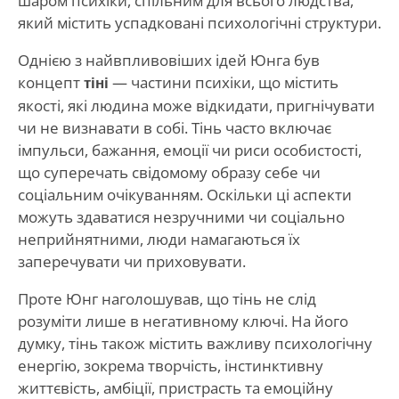
шаром психіки, спільним для всього людства,
який містить успадковані психологічні структури.
Однією з найвпливовіших ідей Юнга був
концепт
тіні
— частини психіки, що містить
якості, які людина може відкидати, пригнічувати
чи не визнавати в собі. Тінь часто включає
імпульси, бажання, емоції чи риси особистості,
що суперечать свідомому образу себе чи
соціальним очікуванням. Оскільки ці аспекти
можуть здаватися незручними чи соціально
неприйнятними, люди намагаються їх
заперечувати чи приховувати.
Проте Юнг наголошував, що тінь не слід
розуміти лише в негативному ключі. На його
думку, тінь також містить важливу психологічну
енергію, зокрема творчість, інстинктивну
життєвість, амбіції, пристрасть та емоційну