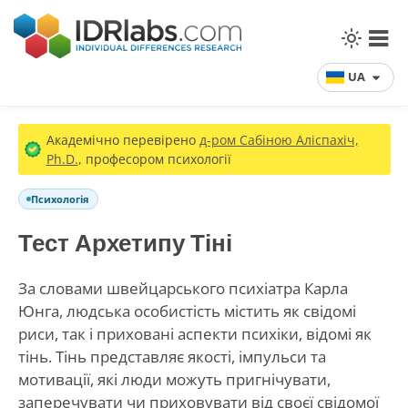
UA
Академічно перевірено
д-ром Сабіною Аліспахіч,
Ph.D.
, професором психології
Психологія
Тест Архетипу Тіні
За словами швейцарського психіатра Карла
Юнга, людська особистість містить як свідомі
риси, так і приховані аспекти психіки, відомі як
тінь. Тінь представляє якості, імпульси та
мотивації, які люди можуть пригнічувати,
заперечувати чи приховувати від своєї свідомої