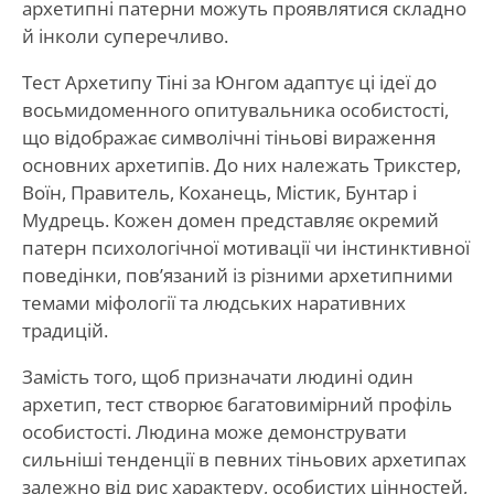
архетипні патерни можуть проявлятися складно
й інколи суперечливо.
Тест Архетипу Тіні за Юнгом адаптує ці ідеї до
восьмидоменного опитувальника особистості,
що відображає символічні тіньові вираження
основних архетипів. До них належать Трикстер,
Воїн, Правитель, Коханець, Містик, Бунтар і
Мудрець. Кожен домен представляє окремий
патерн психологічної мотивації чи інстинктивної
поведінки, пов’язаний із різними архетипними
темами міфології та людських наративних
традицій.
Замість того, щоб призначати людині один
архетип, тест створює багатовимірний профіль
особистості. Людина може демонструвати
сильніші тенденції в певних тіньових архетипах
залежно від рис характеру, особистих цінностей,