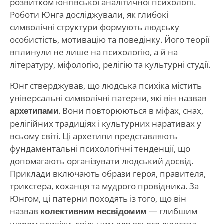
розвитком юнгівської аналітичної психології.
Роботи Юнга досліджували, як глибокі
символічні структури формують людську
особистість, мотивацію та поведінку. Його теорії
вплинули не лише на психологію, а й на
літературу, міфологію, релігію та культурні студії.
Юнг стверджував, що людська психіка містить
універсальні символічні патерни, які він назвав
архетипами
. Вони повторюються в міфах, снах,
релігійних традиціях і культурних наративах у
всьому світі. Ці архетипи представляють
фундаментальні психологічні тенденції, що
допомагають організувати людський досвід.
Приклади включають образи героя, правителя,
трикстера, коханця та мудрого провідника. За
Юнгом, ці патерни походять із того, що він
назвав
колективним несвідомим
— глибшим