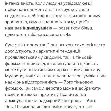
інтенсивність. Коли людина усвідомлює ці
приховані елементи та інтегрує їх у свою
свідомість, цей процес сприяє психологічному
зростанню, самопізнанню та тому, що Юнг
називав
індивідуацією
— розвитком більш
цілісного та збалансованого «Я».
Сучасні інтерпретації юнгівської психології часто
досліджують, як архетипні тенденції
проявляються як у свідомій, так і в тіньовій
формах. Наприклад, інтелектуальна цікавість
може бути позитивним вираженням архетипу
Мудреця, тоді як інтелектуальна зарозумілість чи
надмірна відстороненість — його тіньовою
формою. Так само лідерство може відображати
позитивні якості архетипу Правителя, а
домінування чи надмірний контроль — його
тінь. Ці символічні динаміки показують, як