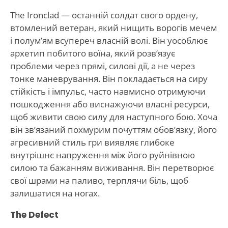
The Ironclad — останній солдат свого ордену,
втомлений ветеран, який нищить ворогів мечем
і полум’ям всупереч власній волі. Він уособлює
архетип побитого воїна, який розв’язує
проблеми через прямі, силові дії, а не через
тонке маневрування. Він покладається на сиру
стійкість і імпульс, часто навмисно отримуючи
пошкодження або виснажуючи власні ресурси,
щоб живити свою силу для наступного бою. Хоча
він зв’язаний похмурим почуттям обов’язку, його
агресивний стиль гри виявляє глибоке
внутрішнє напруження між його руйнівною
силою та бажанням виживання. Він перетворює
свої шрами на паливо, терплячи біль, щоб
залишатися на ногах.
The Defect