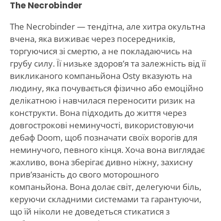
The Necrobinder
The Necrobinder — тендітна, але хитра окультна
вчена, яка виживає через посередників,
торгуючися зі смертю, а не покладаючись на
грубу силу. Її низьке здоров’я та залежність від її
викликаного компаньйона Osty вказують на
людину, яка почувається фізично або емоційно
делікатною і навчилася переносити ризик на
конструкти. Вона підходить до життя через
довгострокові неминучості, використовуючи
дебаф Doom, щоб позначати своїх ворогів для
неминучого, певного кінця. Хоча вона виглядає
жахливо, вона зберігає дивно ніжну, захисну
прив’язаність до свого моторошного
компаньйона. Вона долає світ, делегуючи біль,
керуючи складними системами та гарантуючи,
що їй ніколи не доведеться стикатися з