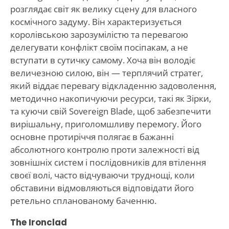
розглядає світ як велику сцену для власного
космічного задуму. Він характеризується
королівською зарозумілістю та перевагою
делегувати конфлікт своїм посіпакам, а не
вступати в сутичку самому. Хоча він володіє
величезною силою, він — терплячий стратег,
який віддає перевагу відкладенню задоволення,
методично накопичуючи ресурси, такі як Зірки,
та куючи свій Sovereign Blade, щоб забезпечити
вирішальну, приголомшливу перемогу. Його
основне протиріччя полягає в бажанні
абсолютного контролю проти залежності від
зовнішніх систем і послідовників для втілення
своєї волі, часто відчуваючи труднощі, коли
обставини відмовляються відповідати його
ретельно спланованому баченню.
The Ironclad