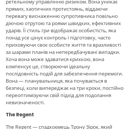
ретельному управлінню ризиком. Вона уникає
прямих, хаотичних протистоянь, віддаючи
перевагу виснаженню супротивника повільно
діючою отрутою та роями швидких, ефективних
ударів. Її стиль гри відображає особистість, яка
понад усе цінує контроль і підготовку, часто
приховуючи своє особисте життя та вразливості
за шарами планів на непередбачувані випадки.
Хоча вона може здаватися крихкою, вона
компенсує це, створюючи ідеальну
послідовність подій для забезпечення перемоги.
Вона — планувальниця, яка почувається в
безпеці, коли випереджає на три кроки, постійно
переоптимізуючи свій підхід для подолання
невизначеності.
The Regent
The Regent — спадкоємець Трону Зірок, який