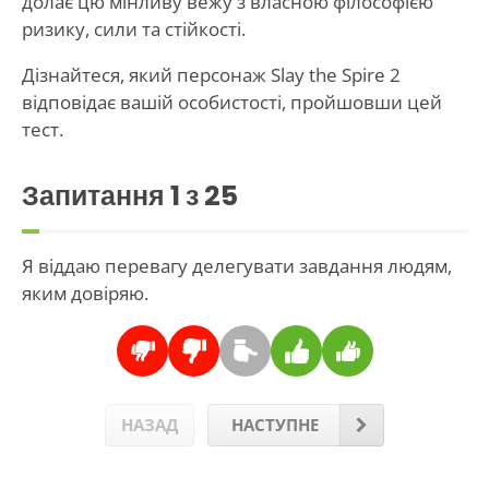
долає цю мінливу вежу з власною філософією
ризику, сили та стійкості.
Дізнайтеся, який персонаж Slay the Spire 2
відповідає вашій особистості, пройшовши цей
тест.
Запитання
1
з 25
Я віддаю перевагу делегувати завдання людям,
яким довіряю.
НАЗАД
НАСТУПНЕ