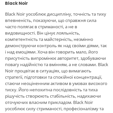
Black Noir
Black Noir уособлює дисципліну, точність та тиху
впевненість, показуючи, що справжня сила
часто полягає в стриманості, а не в
видовищності. Він цінує лояльність,
компетентність та майстерність, незмінно
демонструючи контроль як над своїми діями, так
і над емоціями. Хоча він говорить мало, його
присутність випромінює авторитет, здобуваючи
повагу надійністю та вмінням, а не словами. Black
Noir процвітає в ситуаціях, що вимагають
стратегії, підготовки та спокійної концентрації,
стаючи неоціненним активом в умовах високого
тиску. Його непохитна послідовність та тиха
рішучість створюють стабільність, надихаючи
оточуючих власним прикладом. Black Noir
уособлює силу стриманості, професіоналізму та