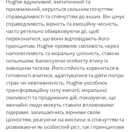
Hughie вдумливий, емпатичний та
приземлений, керується сильним почуттям
справедливості та співчуттям до інших. Він цінує
справедливість, вірність та емоційну чесність,
часто ретельно обмірковуючи дії, щоб
переконатися, що вони відповідають його
принципам. Hughie проявляє сміливість через
наполегливість та моральну цілісність, стаючи
сильнішим, балансуючи особисту етику із
зовнішнім тиском. Його стійкість корениться в
готовності вчитися, адаптуватися та діяти попри
страх чи невпевненість. Hughie уособлює
трансформаційну силу емпатії, моральної
сміливості та продуманих дій, показуючи, що
звичайні люди можуть ставати впливовими
лідерами, залишаючись вірними своїм
цінностям, реагуючи на виклики зі співчуттям та
розвиваючи як особистий ріст, так і принципове