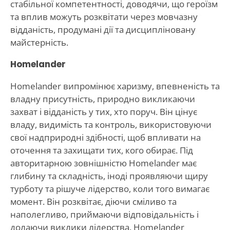
стабільної компетентності, доводячи, що героїзм
та вплив можуть розквітати через мовчазну
відданість, продумані дії та дисципліновану
майстерність.
Homelander
Homelander випромінює харизму, впевненість та
владну присутність, природно викликаючи
захват і відданість у тих, хто поруч. Він цінує
владу, видимість та контроль, використовуючи
свої надприродні здібності, щоб впливати на
оточення та захищати тих, кого обирає. Під
авторитарною зовнішністю Homelander має
глибину та складність, іноді проявляючи щиру
турботу та рішуче лідерство, коли того вимагає
момент. Він розквітає, діючи сміливо та
наполегливо, приймаючи відповідальність і
долаючи виклики лідерства. Homelander