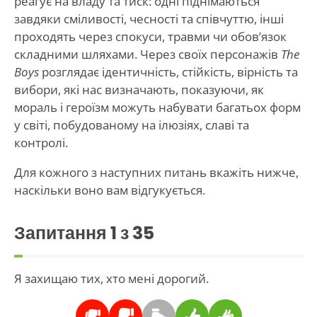
реагує на владу та тиск: одні піднімаються
завдяки сміливості, чесності та співчуттю, інші
проходять через спокуси, травми чи обов’язок
складними шляхами. Через своїх персонажів
The
Boys
розглядає ідентичність, стійкість, вірність та
вибори, які нас визначають, показуючи, як
мораль і героїзм можуть набувати багатьох форм
у світі, побудованому на ілюзіях, славі та
контролі.
Для кожного з наступних питань вкажіть нижче,
наскільки воно вам відгукується.
Запитання
1
з 35
Я захищаю тих, хто мені дорогий.