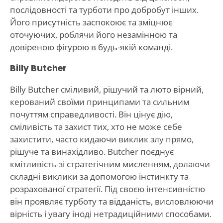
послідовності та турботи про добробут інших.
Його присутність заспокоює та зміцнює
оточуючих, роблячи його незамінною та
довіреною фігурою в будь-якій команді.
Billy Butcher
Billy Butcher сміливий, рішучий та люто вірний,
керований своїми принципами та сильним
почуттям справедливості. Він цінує дію,
сміливість та захист тих, хто не може себе
захистити, часто кидаючи виклик злу прямо,
рішуче та винахідливо. Butcher поєднує
кмітливість зі стратегічним мисленням, долаючи
складні виклики за допомогою інстинкту та
розрахованої стратегії. Під своєю інтенсивністю
він проявляє турботу та відданість, висловлюючи
вірність і увагу іноді нетрадиційними способами.