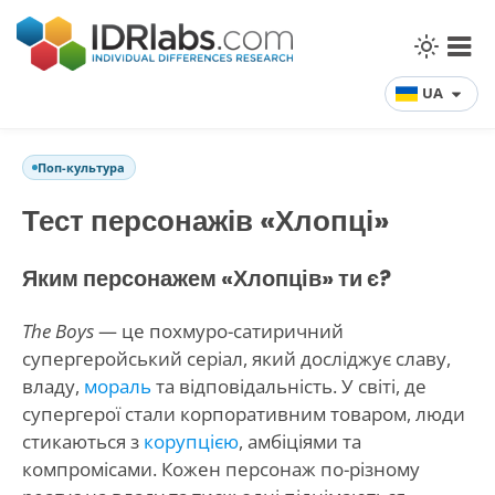
UA
Поп-культура
Тест персонажів «Хлопці»
Яким персонажем «Хлопців» ти є?
The Boys
— це похмуро-сатиричний
супергеройський серіал, який досліджує славу,
владу,
мораль
та відповідальність. У світі, де
супергерої стали корпоративним товаром, люди
стикаються з
корупцією
, амбіціями та
компромісами. Кожен персонаж по-різному