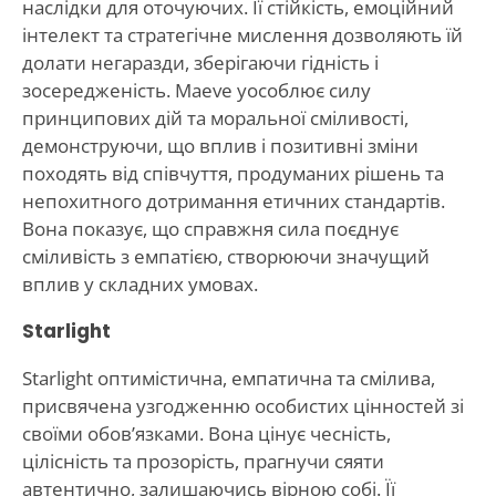
наслідки для оточуючих. Її стійкість, емоційний
інтелект та стратегічне мислення дозволяють їй
долати негаразди, зберігаючи гідність і
зосередженість. Maeve уособлює силу
принципових дій та моральної сміливості,
демонструючи, що вплив і позитивні зміни
походять від співчуття, продуманих рішень та
непохитного дотримання етичних стандартів.
Вона показує, що справжня сила поєднує
сміливість з емпатією, створюючи значущий
вплив у складних умовах.
Starlight
Starlight оптимістична, емпатична та смілива,
присвячена узгодженню особистих цінностей зі
своїми обов’язками. Вона цінує чесність,
цілісність та прозорість, прагнучи сяяти
автентично, залишаючись вірною собі. Її