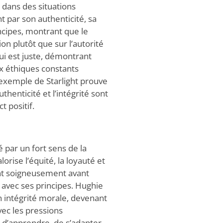
s dans des situations
t par son authenticité, sa
ncipes, montrant que le
ion plutôt que sur l’autorité
ui est juste, démontrant
ix éthiques constants
’exemple de Starlight prouve
thenticité et l’intégrité sont
t positif.
 par un fort sens de la
lorise l’équité, la loyauté et
ent soigneusement avant
s avec ses principes. Hughie
 intégrité morale, devenant
vec les pressions
é d’apprendre, de s’adapter