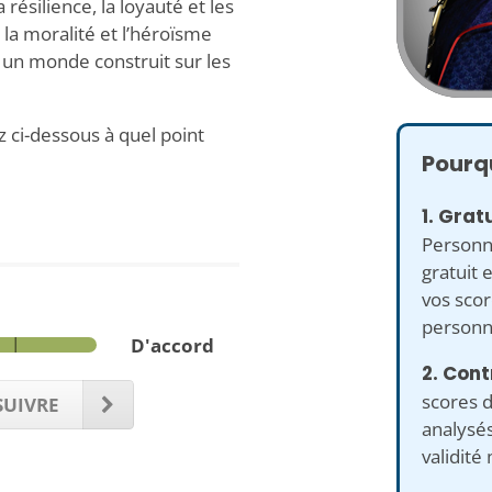
 résilience, la loyauté et les
la moralité et l’héroïsme
n monde construit sur les
 ci-dessous à quel point
Pourqu
1. Gratu
Personn
gratuit 
vos scor
personna
D'accord
2. Cont
scores d
UIVRE
analysés
validité