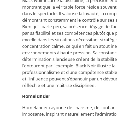
Black Noir incarne la discipline, la précision et
montrant que la véritable force réside souvent 
dans le spectacle. Il valorise la loyauté, la com
démontrant constamment le contrôle sur ses a
Bien qu’il parle peu, sa présence dégage de l’au
par sa fiabilité et ses compétences plutôt que 
excelle dans les situations nécessitant stratégi
concentration calme, ce qui en fait un atout i
environnements à haute pression. Sa constance
détermination silencieuse créent de la stabilité
l’entourent par l’exemple. Black Noir illustre l
professionnalisme et d’une compétence stable
et l’influence peuvent s’épanouir par un dévou
réfléchie et une maîtrise disciplinée.
Homelander
Homelander rayonne de charisme, de confianc
imposante, inspirant naturellement l’admiration