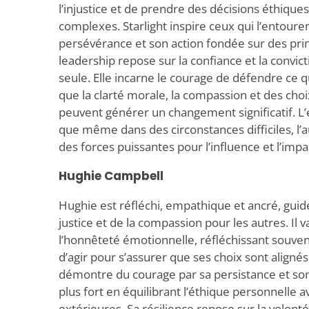
l’injustice et de prendre des décisions éthique
complexes. Starlight inspire ceux qui l’entouren
persévérance et son action fondée sur des pri
leadership repose sur la confiance et la convict
seule. Elle incarne le courage de défendre ce q
que la clarté morale, la compassion et des cho
peuvent générer un changement significatif. L
que même dans des circonstances difficiles, l’au
des forces puissantes pour l’influence et l’impac
Hughie Campbell
Hughie est réfléchi, empathique et ancré, guidé
justice et de la compassion pour les autres. Il va
l’honnêteté émotionnelle, réfléchissant souv
d’agir pour s’assurer que ses choix sont aligné
démontre du courage par sa persistance et son
plus fort en équilibrant l’éthique personnelle a
extérieures. Sa résilience repose sur la volont