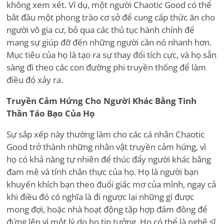
không xem xét. Ví dụ, một người Chaotic Good có thể
bắt đầu một phong trào cơ sở để cung cấp thức ăn cho
người vô gia cư, bỏ qua các thủ tục hành chính để
mang sự giúp đỡ đến những người cần nó nhanh hơn.
Mục tiêu của họ là tạo ra sự thay đổi tích cực, và họ sẵn
sàng đi theo các con đường phi truyền thống để làm
điều đó xảy ra.
Truyền Cảm Hứng Cho Người Khác Bằng Tinh
Thần Táo Bạo Của Họ
Sự sắp xếp này thường làm cho các cá nhân Chaotic
Good trở thành những nhân vật truyền cảm hứng, vì
họ có khả năng tự nhiên để thúc đẩy người khác bằng
đam mê và tính chân thực của họ. Họ là người bạn
khuyến khích bạn theo đuổi giấc mơ của mình, ngay cả
khi điều đó có nghĩa là đi ngược lại những gì được
mong đợi, hoặc nhà hoạt động tập hợp đám đông để
đứng lên vì một lý do họ tin tưởng. Họ có thể là nghệ sĩ