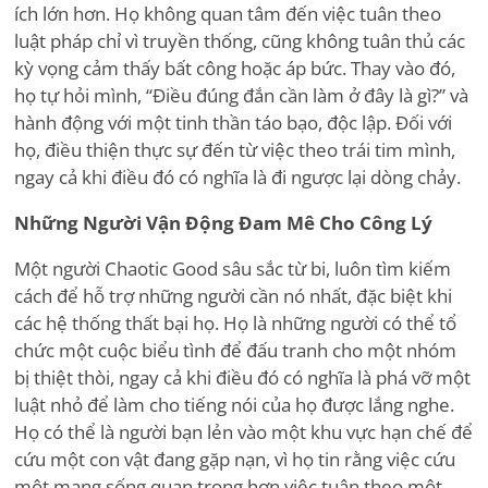
ích lớn hơn. Họ không quan tâm đến việc tuân theo
luật pháp chỉ vì truyền thống, cũng không tuân thủ các
kỳ vọng cảm thấy bất công hoặc áp bức. Thay vào đó,
họ tự hỏi mình, “Điều đúng đắn cần làm ở đây là gì?” và
hành động với một tinh thần táo bạo, độc lập. Đối với
họ, điều thiện thực sự đến từ việc theo trái tim mình,
ngay cả khi điều đó có nghĩa là đi ngược lại dòng chảy.
Những Người Vận Động Đam Mê Cho Công Lý
Một người Chaotic Good sâu sắc từ bi, luôn tìm kiếm
cách để hỗ trợ những người cần nó nhất, đặc biệt khi
các hệ thống thất bại họ. Họ là những người có thể tổ
chức một cuộc biểu tình để đấu tranh cho một nhóm
bị thiệt thòi, ngay cả khi điều đó có nghĩa là phá vỡ một
luật nhỏ để làm cho tiếng nói của họ được lắng nghe.
Họ có thể là người bạn lẻn vào một khu vực hạn chế để
cứu một con vật đang gặp nạn, vì họ tin rằng việc cứu
một mạng sống quan trọng hơn việc tuân theo một