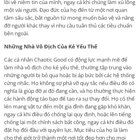
lỗi về niềm tin của mình, ngay cả khi chúng làm xù lông
một vài người. Đạo đức của họ đến từ một nơi quan
tâm sâu sắc, bắt nguồn từ mong muốn bảo vệ và nâng
đỡ người khác thay vì nhu cầu tuân thủ các tiêu chuẩn
bên ngoài.
Những Nhà Vô Địch Của Kẻ Yếu Thế
Các cá nhân Chaotic Good có động lực mạnh mẽ để
làm nhà vô địch cho kẻ yếu thế, thường tập trung vào
những người bị bỏ qua hoặc bị áp bức bởi các hệ thống
cứng nhắc. Họ không sợ phá vỡ quy tắc nếu điều đó có
nghĩa là giúp đỡ ai đó đang cần, và họ thường thực hiện
các hành động táo bạo để tạo ra sự thay đổi. Họ có thể
lén mang vật tư đến một gia đình đang gặp khó khăn,
ngay cả khi điều đó chống lại quy định, hoặc lên tiếng
chống lại một chính sách bất công, ngay cả khi điều đó
đặt họ đối đầu với quyền lực. Mục tiêu của họ là làm
cho thế giới trở thành một nơi tốt đẹp hơn cho mọi