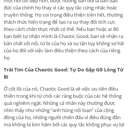
một nơi tốt đẹp hơn, được hướng dẫn bởi la bàn đạo
đức của chính họ thay vì các quy tắc cứng nhắc hoặc
truyền thống. Họ coi trọng điều thiện trên hết, thường
thách thức hiện trạng để tạo ra sự thay đổi tích cực
theo cách chân thực nhất có thể. Nếu bạn hoặc ai đó
bạn biết tự nhận mình là Chaotic Good, bạn sẽ nhận ra
bản chất sôi nổi, từ bi của họ và sự tận tụy không sợ hãi
của họ đối với việc làm điều thiện theo cách của riêng
họ.
Trái Tim Của Chaotic Good: Tự Do Gặp Gỡ Lòng Từ
Bi
Ở cốt lõi của nó, Chaotic Good là về việc ưu tiên điều
thiện trong khi từ chối các ràng buộc của các hệ thống
quá nghiêm ngặt. Những cá nhân này thường được
nhìn thấy như những “anh hùng nổi loạn” của cộng
đồng của họ, những người chiến đấu vì điều đúng đắn
mà không bị kìm hãm bởi các quy tắc không phục vụ lợi