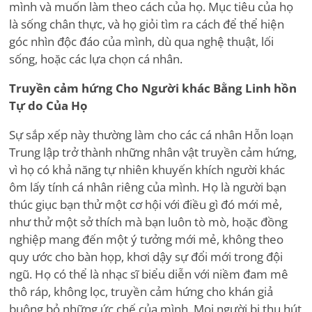
mình và muốn làm theo cách của họ. Mục tiêu của họ
là sống chân thực, và họ giỏi tìm ra cách để thể hiện
góc nhìn độc đáo của mình, dù qua nghệ thuật, lối
sống, hoặc các lựa chọn cá nhân.
Truyền cảm hứng Cho Người khác Bằng Linh hồn
Tự do Của Họ
Sự sắp xếp này thường làm cho các cá nhân Hỗn loạn
Trung lập trở thành những nhân vật truyền cảm hứng,
vì họ có khả năng tự nhiên khuyến khích người khác
ôm lấy tính cá nhân riêng của mình. Họ là người bạn
thúc giục bạn thử một cơ hội với điều gì đó mới mẻ,
như thử một sở thích mà bạn luôn tò mò, hoặc đồng
nghiệp mang đến một ý tưởng mới mẻ, không theo
quy ước cho bàn họp, khơi dậy sự đổi mới trong đội
ngũ. Họ có thể là nhạc sĩ biểu diễn với niềm đam mê
thô ráp, không lọc, truyền cảm hứng cho khán giả
buông bỏ những ức chế của mình. Mọi người bị thu hút