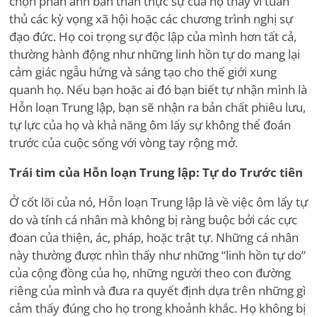
chọn phản ánh bản thân thực sự của họ thay vì tuân
thủ các kỳ vọng xã hội hoặc các chương trình nghị sự
đạo đức. Họ coi trọng sự độc lập của mình hơn tất cả,
thường hành động như những linh hồn tự do mang lại
cảm giác ngẫu hứng và sáng tạo cho thế giới xung
quanh họ. Nếu bạn hoặc ai đó bạn biết tự nhận mình là
Hỗn loạn Trung lập, bạn sẽ nhận ra bản chất phiêu lưu,
tự lực của họ và khả năng ôm lấy sự không thể đoán
trước của cuộc sống với vòng tay rộng mở.
Trái tim của Hỗn loạn Trung lập: Tự do Trước tiên
Ở cốt lõi của nó, Hỗn loạn Trung lập là về việc ôm lấy tự
do và tính cá nhân mà không bị ràng buộc bởi các cực
đoan của thiện, ác, pháp, hoặc trật tự. Những cá nhân
này thường được nhìn thấy như những “linh hồn tự do”
của cộng đồng của họ, những người theo con đường
riêng của mình và đưa ra quyết định dựa trên những gì
cảm thấy đúng cho họ trong khoảnh khắc. Họ không bị