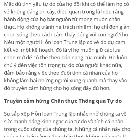
Mặc dù tình yêu tự do của họ đôi khi có thể làm họ có
vẻ không đáng tin cậy, điều quan trọng là hiểu rằng
hành động của họ bắt nguồn từ mong muốn chân
thực. Họ không tránh né trách nhiệm; họ chỉ đơn giản
chọn sống theo cách cảm thấy đúng với con người họ.
Nếu một người Hỗn loạn Trung lập có vẻ do dự cam
kết với một kế hoạch, đó là vì họ muốn giữ các lựa
chọn mở để có thể theo bản năng của mình. Họ luôn
chú ý đến việc tôn trọng tự do của người khác nữa,
đảm bảo rằng việc theo đuổi tính cá nhân của họ
không làm hại những người xung quanh mà thay vào
đó truyền cảm hứng cho họ sống đầy đủ hơn.
Truyền cảm hứng Chân thực Thông qua Tự do
Sự sắp xếp Hỗn loạn Trung lập nhắc nhở chúng ta về
sức mạnh đáng kinh ngạc của tự do và tính cá nhân
trong cuộc sống của chúng ta. Những cá nhân này cho
chúng ta thấy rằng sống chân thực không có nghĩa là