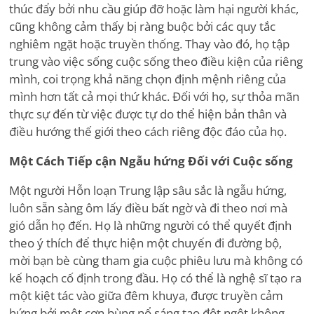
thúc đẩy bởi nhu cầu giúp đỡ hoặc làm hại người khác,
cũng không cảm thấy bị ràng buộc bởi các quy tắc
nghiêm ngặt hoặc truyền thống. Thay vào đó, họ tập
trung vào việc sống cuộc sống theo điều kiện của riêng
mình, coi trọng khả năng chọn định mệnh riêng của
mình hơn tất cả mọi thứ khác. Đối với họ, sự thỏa mãn
thực sự đến từ việc được tự do thể hiện bản thân và
điều hướng thế giới theo cách riêng độc đáo của họ.
Một Cách Tiếp cận Ngẫu hứng Đối với Cuộc sống
Một người Hỗn loạn Trung lập sâu sắc là ngẫu hứng,
luôn sẵn sàng ôm lấy điều bất ngờ và đi theo nơi mà
gió dẫn họ đến. Họ là những người có thể quyết định
theo ý thích để thực hiện một chuyến đi đường bộ,
mời bạn bè cùng tham gia cuộc phiêu lưu mà không có
kế hoạch cố định trong đầu. Họ có thể là nghệ sĩ tạo ra
một kiệt tác vào giữa đêm khuya, được truyền cảm
hứng bởi một cơn bùng nổ sáng tạo đột ngột không