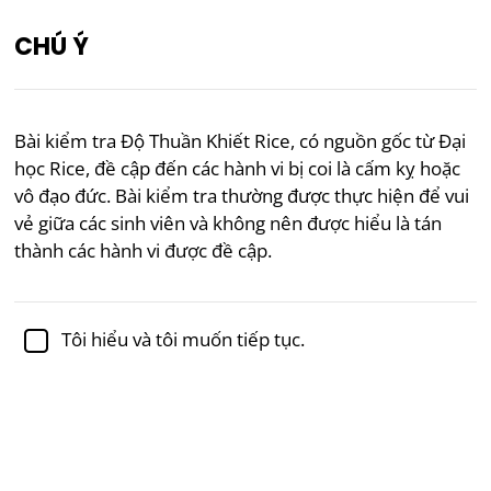
CHÚ Ý
VI
Bài kiểm tra Độ Thuần Khiết Rice, có nguồn gốc từ Đại
học Rice, đề cập đến các hành vi bị coi là cấm kỵ hoặc
Được đánh giá học thuật bởi
Tiến sĩ Sabina Alispahić,
Ph.D.
, giáo sư tâm lý học
vô đạo đức. Bài kiểm tra thường được thực hiện để vui
vẻ giữa các sinh viên và không nên được hiểu là tán
Lifestyle
Pop Culture
Psychology
thành các hành vi được đề cập.
Bài Kiểm Tra Độ Thuần Khiết
Rice
Tôi hiểu và tôi muốn tiếp tục.
Bài Kiểm Tra Độ Thuần Khiết Rice bắt nguồn từ Đại
học Rice vào những năm 1960 và kể từ đó đã được
áp dụng rộng rãi như một hoạt động xã hội hoặc trò
đùa. Bài kiểm tra nhằm đo lường mức độ hư hỏng