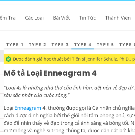
iểm Tra
Các Loại
Bài Viết
Tin Tức
Thành Viên
TYPE 1
TYPE 2
TYPE 3
TYPE 4
TYPE 5
TYPE 
Được đánh giá học thuật bởi
Tiến sĩ Jennifer Schulz, Ph.D.
,
p
Mô tả Loại Enneagram 4
"Loại 4s là những nhà thơ của linh hồn, dệt nên vẻ đẹp t
sâu sắc nhất của cuộc sống."
Loại
Enneagram
4, thường được gọi là Cá nhân chủ nghĩa
cách được định nghĩa bởi thế giới nội tâm phong phú, sự 
đáo để nhìn thấy vẻ đẹp trong cả ánh sáng và bóng tối. 
mơ mộng và nghệ sĩ trong chúng ta, được dẫn dắt bởi khá