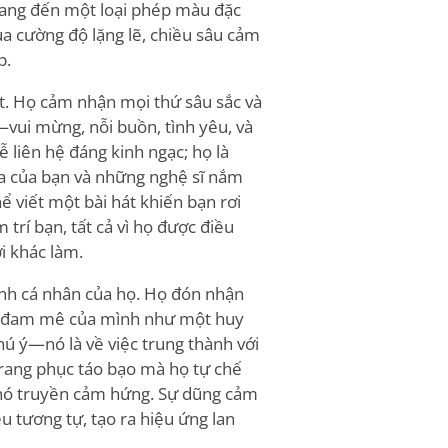
 mang đến một loại phép màu đặc
a cường độ lặng lẽ, chiều sâu cảm
p.
ật. Họ cảm nhận mọi thứ sâu sắc và
ui mừng, nỗi buồn, tình yêu, và
 liên hệ đáng kinh ngạc; họ là
a của bạn và những nghệ sĩ nắm
 viết một bài hát khiến bạn rơi
trí bạn, tất cả vì họ được điều
i khác làm.
ính cá nhân của họ. Họ đón nhận
và đam mê của mình như một huy
hú ý—nó là về việc trung thành với
trang phục táo bạo mà họ tự chế
 nó truyền cảm hứng. Sự dũng cảm
u tương tự, tạo ra hiệu ứng lan