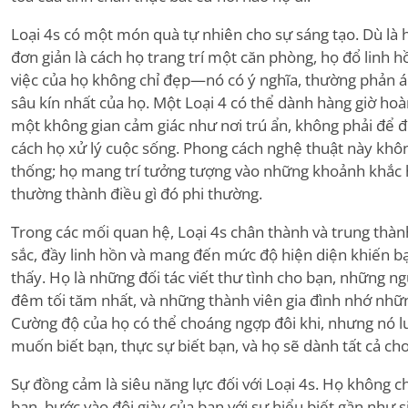
Loại 4s có một món quà tự nhiên cho sự sáng tạo. Dù là h
đơn giản là cách họ trang trí một căn phòng, họ đổ linh 
việc của họ không chỉ đẹp—nó có ý nghĩa, thường phản á
sâu kín nhất của họ. Một Loại 4 có thể dành hàng giờ hoà
một không gian cảm giác như nơi trú ẩn, không phải để đ
cách họ xử lý cuộc sống. Phong cách nghệ thuật này không 
thống; họ mang trí tưởng tượng vào những khoảnh khắc 
thường thành điều gì đó phi thường.
Trong các mối quan hệ, Loại 4s chân thành và trung thàn
sắc, đầy linh hồn và mang đến mức độ hiện diện khiến b
thấy. Họ là những đối tác viết thư tình cho bạn, những 
đêm tối tăm nhất, và những thành viên gia đình nhớ nhữ
Cường độ của họ có thể choáng ngợp đôi khi, nhưng nó 
muốn biết bạn, thực sự biết bạn, và họ sẽ dành tất cả cho
Sự đồng cảm là siêu năng lực đối với Loại 4s. Họ khôn
bạn, bước vào đôi giày của bạn với sự hiểu biết gần như s