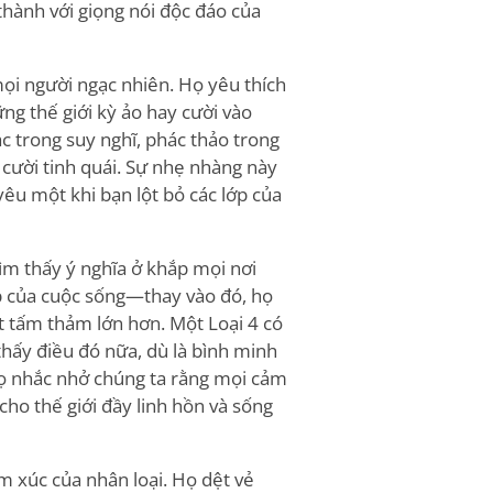
hành với giọng nói độc đáo của
mọi người ngạc nhiên. Họ yêu thích
g thế giới kỳ ảo hay cười vào
ạc trong suy nghĩ, phác thảo trong
 cười tinh quái. Sự nhẹ nhàng này
êu một khi bạn lột bỏ các lớp của
ìm thấy ý nghĩa ở khắp mọi nơi
p của cuộc sống—thay vào đó, họ
 tấm thảm lớn hơn. Một Loại 4 có
thấy điều đó nữa, dù là bình minh
 họ nhắc nhở chúng ta rằng mọi cảm
cho thế giới đầy linh hồn và sống
m xúc của nhân loại. Họ dệt vẻ