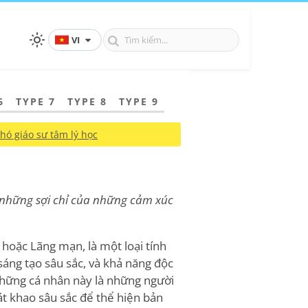
VI
6
TYPE 7
TYPE 8
TYPE 9
hó giáo sư tâm lý học
ừ những sợi chỉ của những cảm xúc
 hoặc Lãng mạn, là một loại tính
sáng tạo sâu sắc, và khả năng độc
Những cá nhân này là những người
t khao sâu sắc để thể hiện bản