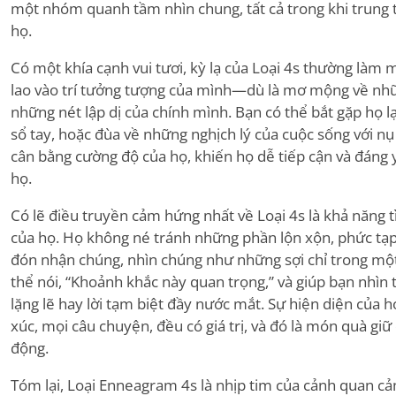
một nhóm quanh tầm nhìn chung, tất cả trong khi trung t
họ.
Có một khía cạnh vui tươi, kỳ lạ của Loại 4s thường làm 
lao vào trí tưởng tượng của mình—dù là mơ mộng về nhữn
những nét lập dị của chính mình. Bạn có thể bắt gặp họ l
sổ tay, hoặc đùa về những nghịch lý của cuộc sống với nụ
cân bằng cường độ của họ, khiến họ dễ tiếp cận và đáng y
họ.
Có lẽ điều truyền cảm hứng nhất về Loại 4s là khả năng t
của họ. Họ không né tránh những phần lộn xộn, phức tạ
đón nhận chúng, nhìn chúng như những sợi chỉ trong một
thể nói, “Khoảnh khắc này quan trọng,” và giúp bạn nhìn 
lặng lẽ hay lời tạm biệt đầy nước mắt. Sự hiện diện của
xúc, mọi câu chuyện, đều có giá trị, và đó là món quà giữ 
động.
Tóm lại, Loại Enneagram 4s là nhịp tim của cảnh quan cả