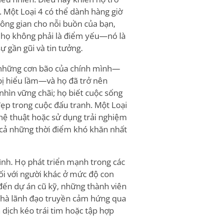
. Một Loại 4 có thể dành hàng giờ
hông gian cho nỗi buồn của bạn,
 họ không phải là điểm yếu—nó là
 gần gũi và tin tưởng.
ới những cơn bão của chính mình—
bị hiểu lầm—và họ đã trở nên
ìn vững chãi; họ biết cuộc sống
ẹp trong cuộc đấu tranh. Một Loại
hệ thuật hoặc sử dụng trải nghiệm
cả những thời điểm khó khăn nhất
 mình. Họ phát triển mạnh trong các
nối với người khác ở mức độ con
ến dự án cũ kỹ, những thành viên
nhà lãnh đạo truyền cảm hứng qua
 dịch kéo trái tim hoặc tập hợp