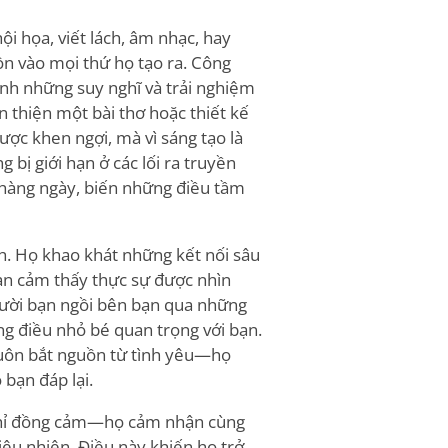
ội họa, viết lách, âm nhạc, hay
hồn vào mọi thứ họ tạo ra. Công
nh những suy nghĩ và trải nghiệm
n thiện một bài thơ hoặc thiết kế
ược khen ngợi, mà vì sáng tạo là
bị giới hạn ở các lối ra truyền
hàng ngày, biến những điều tầm
h. Họ khao khát những kết nối sâu
ạn cảm thấy thực sự được nhìn
người bạn ngồi bên bạn qua những
ng điều nhỏ bé quan trọng với bạn.
luôn bắt nguồn từ tình yêu—họ
 bạn đáp lại.
g chỉ đồng cảm—họ cảm nhận cùng
iêu nhiên. Điều này khiến họ trở