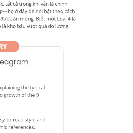
c, tất cả trong khi vẫn là chính
ập—họ ở đây để nổi bật theo cách
 được ăn mừng. Biết một Loại 4 là
ó là kho báu vượt quá đo lường.
RY
nneagram
plaining the typical
o growth of the 9
sy-to-read style and
mic references.