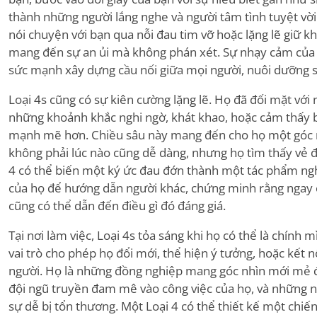
thành những người lắng nghe và người tâm tình tuyệt vời
nói chuyện với bạn qua nỗi đau tim vỡ hoặc lặng lẽ giữ k
mang đến sự an ủi mà không phán xét. Sự nhạy cảm của
sức mạnh xây dựng cầu nối giữa mọi người, nuôi dưỡng sự
Loại 4s cũng có sự kiên cường lặng lẽ. Họ đã đối mặt v
những khoảnh khắc nghi ngờ, khát khao, hoặc cảm thấy 
mạnh mẽ hơn. Chiều sâu này mang đến cho họ một góc nh
không phải lúc nào cũng dễ dàng, nhưng họ tìm thấy vẻ đ
4 có thể biến một ký ức đau đớn thành một tác phẩm ng
của họ để hướng dẫn người khác, chứng minh rằng ngay 
cũng có thể dẫn đến điều gì đó đáng giá.
Tại nơi làm việc, Loại 4s tỏa sáng khi họ có thể là chính
vai trò cho phép họ đổi mới, thể hiện ý tưởng, hoặc kết 
người. Họ là những đồng nghiệp mang góc nhìn mới mẻ đ
đội ngũ truyền đam mê vào công việc của họ, và những 
sự dễ bị tổn thương. Một Loại 4 có thể thiết kế một chiến