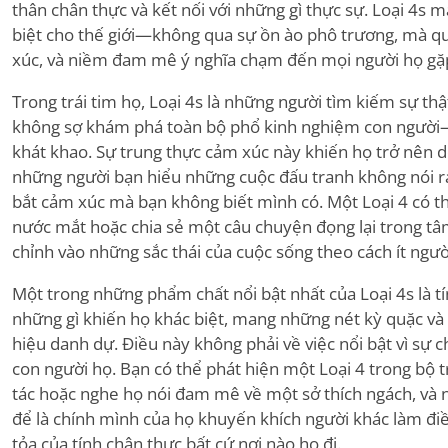
thân chân thực và kết nối với những gì thực sự. Loại 4s
biệt cho thế giới—không qua sự ồn ào phô trương, mà qu
xúc, và niềm đam mê ý nghĩa chạm đến mọi người họ gặ
Trong trái tim họ, Loại 4s là những người tìm kiếm sự th
không sợ khám phá toàn bộ phổ kinh nghiệm con người—v
khát khao. Sự trung thực cảm xúc này khiến họ trở nên dễ
những người bạn hiểu những cuộc đấu tranh không nói r
bắt cảm xúc mà bạn không biết mình có. Một Loại 4 có thể
nước mắt hoặc chia sẻ một câu chuyện đọng lại trong tâm 
chỉnh vào những sắc thái của cuộc sống theo cách ít ngườ
Một trong những phẩm chất nổi bật nhất của Loại 4s là t
những gì khiến họ khác biệt, mang những nét kỳ quặc 
hiệu danh dự. Điều này không phải về việc nổi bật vì sự c
con người họ. Bạn có thể phát hiện một Loại 4 trong bộ 
tác hoặc nghe họ nói đam mê về một sở thích ngách, và
để là chính mình của họ khuyến khích người khác làm điề
tỏa của tính chân thực bất cứ nơi nào họ đi.