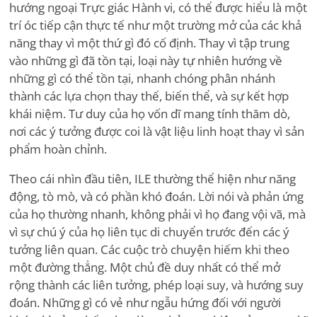
hướng ngoại Trực giác Hành vi, có thể được hiểu là một
trí óc tiếp cận thực tế như một trường mở của các khả
năng thay vì một thứ gì đó cố định. Thay vì tập trung
vào những gì đã tồn tại, loại này tự nhiên hướng về
những gì có thể tồn tại, nhanh chóng phân nhánh
thành các lựa chọn thay thế, biến thể, và sự kết hợp
khái niệm. Tư duy của họ vốn dĩ mang tính thăm dò,
nơi các ý tưởng được coi là vật liệu linh hoạt thay vì sản
phẩm hoàn chỉnh.
Theo cái nhìn đầu tiên, ILE thường thể hiện như năng
động, tò mò, và có phần khó đoán. Lời nói và phản ứng
của họ thường nhanh, không phải vì họ đang vội vã, mà
vì sự chú ý của họ liên tục di chuyển trước đến các ý
tưởng liên quan. Các cuộc trò chuyện hiếm khi theo
một đường thẳng. Một chủ đề duy nhất có thể mở
rộng thành các liên tưởng, phép loại suy, và hướng suy
đoán. Những gì có vẻ như ngẫu hứng đối với người