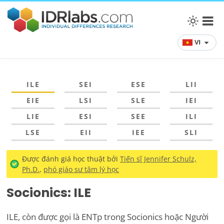
VI
ILE
SEI
ESE
LII
EIE
LSI
SLE
IEI
LIE
ESI
SEE
ILI
LSE
EII
IEE
SLI
Được đánh giá học thuật bởi
Tiến sĩ Jennifer Schulz,
Ph.D.
,
phó giáo sư tâm lý học
Socionics: ILE
ILE, còn được gọi là ENTp trong Socionics hoặc Người