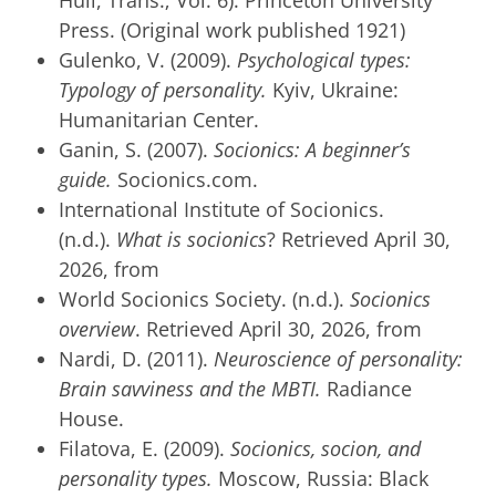
Hull, Trans.; Vol. 6). Princeton University
Press. (Original work published 1921)
Gulenko, V. (2009).
Psychological types:
Typology of personality.
Kyiv, Ukraine:
Humanitarian Center.
Ganin, S. (2007).
Socionics: A beginner’s
guide.
Socionics.com.
International Institute of Socionics.
(n.d.).
What is socionics
? Retrieved April 30,
2026, from
World Socionics Society. (n.d.).
Socionics
overview
. Retrieved April 30, 2026, from
Nardi, D. (2011).
Neuroscience of personality:
Brain savviness and the MBTI.
Radiance
House.
Filatova, E. (2009).
Socionics, socion, and
personality types.
Moscow, Russia: Black