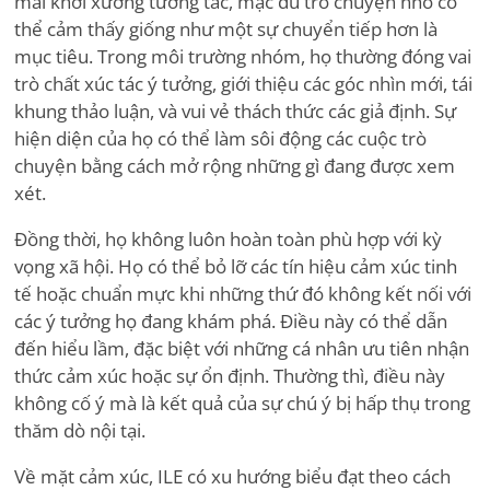
mái khởi xướng tương tác, mặc dù trò chuyện nhỏ có
thể cảm thấy giống như một sự chuyển tiếp hơn là
mục tiêu. Trong môi trường nhóm, họ thường đóng vai
trò chất xúc tác ý tưởng, giới thiệu các góc nhìn mới, tái
khung thảo luận, và vui vẻ thách thức các giả định. Sự
hiện diện của họ có thể làm sôi động các cuộc trò
chuyện bằng cách mở rộng những gì đang được xem
xét.
Đồng thời, họ không luôn hoàn toàn phù hợp với kỳ
vọng xã hội. Họ có thể bỏ lỡ các tín hiệu cảm xúc tinh
tế hoặc chuẩn mực khi những thứ đó không kết nối với
các ý tưởng họ đang khám phá. Điều này có thể dẫn
đến hiểu lầm, đặc biệt với những cá nhân ưu tiên nhận
thức cảm xúc hoặc sự ổn định. Thường thì, điều này
không cố ý mà là kết quả của sự chú ý bị hấp thụ trong
thăm dò nội tại.
Về mặt cảm xúc, ILE có xu hướng biểu đạt theo cách