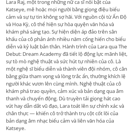
Lara Raj, một trong những nữ ca sĩ nổi bật của
Katseye, mê hoặc mọi người bằng giọng điệu biểu
cảm và sự tự tin không sợ hãi. Với nguồn cội từ Ấn Độ
và Hoa Kỳ, cô thể hiện sự hòa quyện văn hóa và
khám phá sáng tạo. Sự hiện diện áp đảo trên sân
khấu của cô phản ánh nhiều năm cống hiến cho biểu
diễn và kỷ luật bản thân. Hành trình của Lara qua The
Debut: Dream Academy đã tiết lộ động lực mãnh liệt,
sự tò mò nghệ thuật và sức hút tự nhiên của cô. Là
một nghệ sĩ biểu diễn và thành viên đội nhóm, cô cân
bằng giữa tham vọng và lòng trắc ẩn, thường khích lệ
người khác vươn lên cùng mình. Nghệ thuật của cô
khám phá trao quyền, cảm xúc và bản dạng qua âm
thanh và chuyển động. Dù truyền tải giọng hát cao
vút hay dẫn dắt vũ đạo, Lara toát lên sự chính xác và
chân thực — khiến cô trở thành trụ cột cốt lõi của
bản dạng âm nhạc biểu cảm và liên văn hóa của
Katseye.