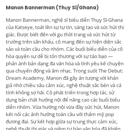
Manon Bannerman (Thụy Sĩ/Ghana)
Manon Bannerman, nghệ sĩ biểu diễn Thụy Sĩ-Ghana
của Katseye, toát lên sự tự tin, sáng tạo và sức hút thị
giác. Được biết đến với gu thời trang và sức hút từ
trường trên sân khấu, cô mang đến sự hiện diện sắc
sảo và toàn cầu cho nhóm. Các buổi biểu diễn của cô
hòa quyện sự dễ bị tổn thương với sự táo bạo —
phản ánh bản dạng đa văn hóa và tình yêu kể chuyện
qua chuyển động và âm nhạc. Trong suốt The Debut:
Dream Academy, Manon đã gây ấn tượng với khán
giả nhờ chiều sâu cảm xúc, nghệ thuật sắc bén và cá
tính không sợ hãi. Cô phát triển trong hợp tác, sử
dụng bản chất hướng nội để nâng cao các buổi biểu
diễn nhóm. Vừa hướng nội vừa đầy sức hút, Manon
kết nối các ảnh hưởng toàn cầu với thẩm mỹ pop
đương đại. Sự kết hợp giữa sự trung thực cảm xúc,
nghệ thuật thị giác và niềm tự hào văn hóa đã khiến