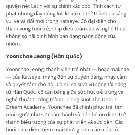
quyện nét Latin với sự chính xác pop. Tính cách tự
phát nhưng đầy động lực khiến cô trở thành tia sáng
vui vẻ và đổi mới trong Katseye. Cô đại diện cho
tham vọng tuổi trẻ, nhịp điệu toàn cầu và nghệ thuật
không sợ hãi định hình bản dạng năng động của
nhóm.
Yoonchae Jeong (Hàn Quốc)
Yoonchae Jeong, thành viên trẻ nhất — hoặc maknae
— của Katseye, mang đến sự duyên dáng, nhạy cảm
và quyết tâm cho đội. Là nữ ca sĩ và vũ công tài năng
từ Hàn Quốc, cô cân bằng giữa sức hút trẻ trung và
nghệ thuật trưởng thành. Trong suốt The Debut:
Dream Academy, Yoonchae đã chinh phục trái tim
mọi người nhờ sự chân thành và tiến bộ ổn định, trở
thành biểu tượng của sự phát triển và sức bền. Các
buổi biểu diễn mềm mại nhưng biểu cảm của cô