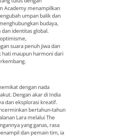
yang tulus dengan
eam Academy menampilkan
mengubah umpan balik dan
a menghubungkan budaya,
an identitas global.
optimisme,
gan suara penuh jiwa dan
k hati maupun harmoni dari
berkembang.
, memikat dengan nada
akut. Dengan akar di India
 dan eksplorasi kreatif.
ncerminkan bertahun-tahun
jalanan Lara melalui The
gannya yang ganas, rasa
 penampil dan pemain tim, ia