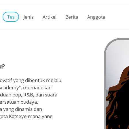
Tes
Jenis
Artikel
Berita
Anggota
u?
novatif yang dibentuk melalui
am Academy”, memadukan
aduan pop, R&B, dan suara
persatuan budaya,
ta yang dinamis dan
ggota Katseye mana yang