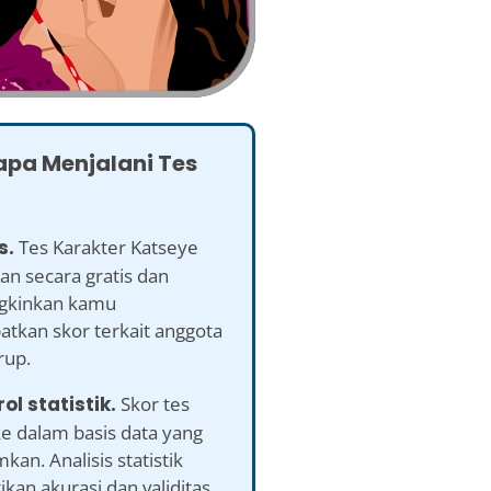
pa Menjalani Tes
s.
Tes Karakter Katseye
an secara gratis dan
kinkan kamu
tkan skor terkait anggota
rup.
rol statistik.
Skor tes
ke dalam basis data yang
kan. Analisis statistik
an akurasi dan validitas