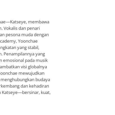
knae—Katseye, membawa
. Vokalis dan penari
gkan pesona muda dengan
 Academy, Yoonchae
gkatan yang stabil,
n. Penampilannya yang
n emosional pada musik
ambatkan visi globalnya
. Yoonchae mewujudkan
aha menghubungkan budaya
berkembang dan kehadiran
 Katseye—bersinar, kuat,