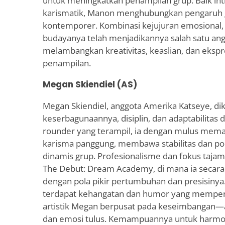
untuk meningkatkan penampilan grup. Baik in
karismatik, Manon menghubungkan pengaruh g
kontemporer. Kombinasi kejujuran emosional, 
budayanya telah menjadikannya salah satu ang
melambangkan kreativitas, keaslian, dan ekspre
penampilan.
Megan Skiendiel (AS)
Megan Skiendiel, anggota Amerika Katseye, di
keserbagunaannya, disiplin, dan adaptabilitas d
rounder yang terampil, ia dengan mulus memad
karisma panggung, membawa stabilitas dan po
dinamis grup. Profesionalisme dan fokus tajam
The Debut: Dream Academy, di mana ia secar
dengan pola pikir pertumbuhan dan presisinya.
terdapat kehangatan dan humor yang memperku
artistik Megan berpusat pada keseimbangan—a
dan emosi tulus. Kemampuannya untuk harmon