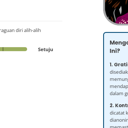
uan diri alih-alih
Menga
Setuju
Ini?
1. Grati
disediak
memung
mendapa
dalam g
2. Kont
dicatat 
dianonim
memastik