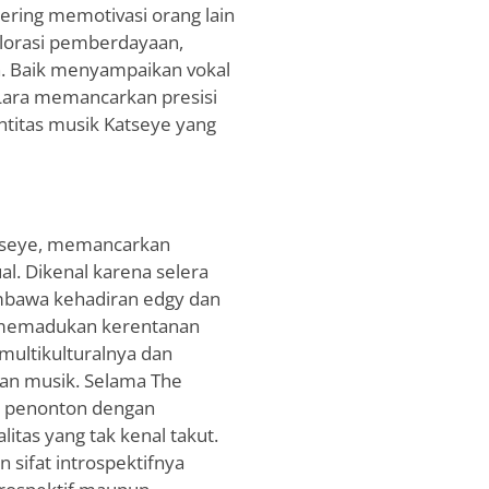
ering memotivasi orang lain
lorasi pemberdayaan,
an. Baik menyampaikan vokal
Lara memancarkan presisi
entitas musik Katseye yang
tseye, memancarkan
ual. Dikenal karena selera
mbawa kehadiran edgy dan
 memadukan kerentanan
ultikulturalnya dan
dan musik. Selama The
 penonton dengan
itas yang tak kenal takut.
sifat introspektifnya