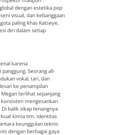
trospektif maupun
lobal dengan estetika pop
seni visual, dan kebanggaan
gota paling khas Katseye,
si diri dalam setiap
kenal karena
i panggung. Seorang all-
ukan vokal, tari, dan
lesan ke penampilan
 Megan terlihat sepanjang
a konsisten mengesankan
 Di balik sikap tenangnya
at kimia tim. Identitas
ntara keunggulan teknis
is dengan berbagai gaya