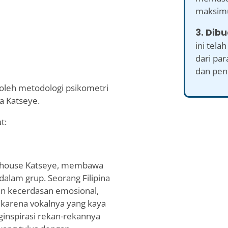
maksimu
3. Dibu
ini tel
dari par
dan pene
 oleh metodologi psikometri
a Katseye.
t:
erhouse Katseye, membawa
dalam grup. Seorang Filipina
n kecerdasan emosional,
 karena vokalnya yang kaya
ginspirasi rekan-rekannya