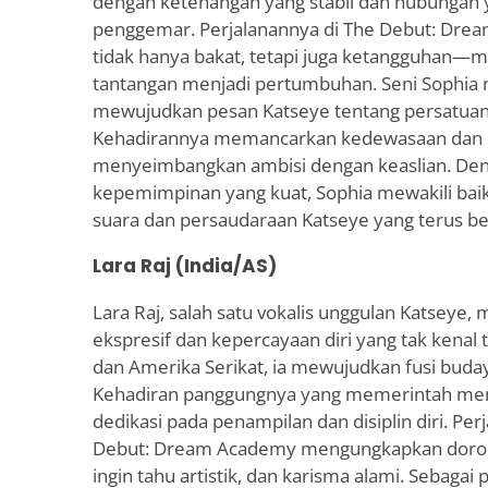
dengan ketenangan yang stabil dan hubungan 
penggemar. Perjalanannya di The Debut: Dr
tidak hanya bakat, tetapi juga ketangguhan—
tantangan menjadi pertumbuhan. Seni Sophi
mewujudkan pesan Katseye tentang persatuan d
Kehadirannya memancarkan kedewasaan dan 
menyeimbangkan ambisi dengan keaslian. Den
kepemimpinan yang kuat, Sophia mewakili bai
suara dan persaudaraan Katseye yang terus 
Lara Raj (India/AS)
Lara Raj, salah satu vokalis unggulan Katseye
ekspresif dan kepercayaan diri yang tak kenal t
dan Amerika Serikat, ia mewujudkan fusi budaya
Kehadiran panggungnya yang memerintah me
dedikasi pada penampilan dan disiplin diri. Per
Debut: Dream Academy mengungkapkan doron
ingin tahu artistik, dan karisma alami. Sebagai