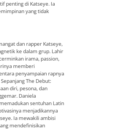
f penting di Katseye. Ia
emimpinan yang tidak
mangat dan rapper Katseye,
netik ke dalam grup. Lahir
cerminkan irama, passion,
tarinya memberi
entara penyampaian rapnya
Sepanjang The Debut:
an diri, pesona, dan
gemar. Daniela
, memadukan sentuhan Latin
otivasinya menjadikannya
seye. Ia mewakili ambisi
 yang mendefinisikan