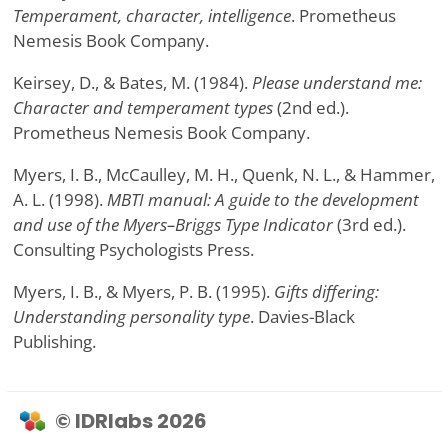
Temperament, character, intelligence
. Prometheus
Nemesis Book Company.
Keirsey, D., & Bates, M. (1984).
Please understand me:
Character and temperament types
(2nd ed.).
Prometheus Nemesis Book Company.
Myers, I. B., McCaulley, M. H., Quenk, N. L., & Hammer,
A. L. (1998).
MBTI manual: A guide to the development
and use of the Myers–Briggs Type Indicator
(3rd ed.).
Consulting Psychologists Press.
Myers, I. B., & Myers, P. B. (1995).
Gifts differing:
Understanding personality type
. Davies-Black
Publishing.
© IDRlabs 2026