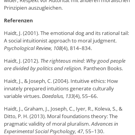
wider, Respekt vor Autorität mit anderen moralischen
Prinzipien auszugleichen.
Referenzen
Haidt, J. (2001). The emotional dog and its rational tail:
A social intuitionist approach to moral judgment.
Psychological Review, 108
(4), 814–834.
Haidt, J. (2012).
The righteous mind: Why good people
are divided by politics and religion.
Pantheon Books.
Haidt, J., & Joseph, C. (2004). Intuitive ethics: How
innately prepared intuitions generate culturally
variable virtues.
Daedalus, 133
(4), 55–66.
Haidt, J., Graham, J., Joseph, C., Iyer, R., Koleva, S., &
Ditto, P. H. (2013). Moral foundations theory: The
pragmatic validity of moral pluralism.
Advances in
Experimental Social Psychology, 47
, 55–130.