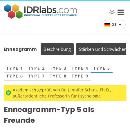
DE
Enneagramm
Beschreibung
Stärken und Schwächen
TYPE 1
TYPE 2
TYPE 3
TYPE 4
TYPE 5
TYPE 6
TYPE 7
TYPE 8
TYPE 9
Akademisch geprüft von
Dr. Jennifer Schulz, Ph.D.,
außerordentliche Professorin für Psychologie
Enneagramm-Typ 5 als
Freunde