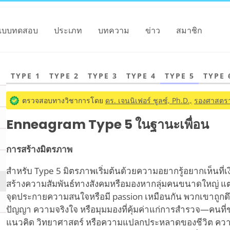
แบบทดสอบ
ประเภท
บทความ
ข่าว
สมาชิก
TYPE 1
TYPE 2
TYPE 3
TYPE 4
TYPE 5
TYPE 
ตรวจสอบทางวิชาการโดย
ดร. เจนนิเฟอร์ ชูลซ์, Ph.D.,
รองศาสตรา
Enneagram Type 5 ในฐานะเพื่อน
การสร้างมิตรภาพ
สำหรับ Type 5 มิตรภาพเริ่มต้นด้วยความอยากรู้อยากเห็นที่เ
สร้างความสัมพันธ์ทางสังคมหรือมองหากลุ่มคนขนาดใหญ่ แต่
จุดประกายความสนใจหรือมี passion เหมือนกัน พวกเขาถูกดึ
ปัญญา ความจริงใจ หรือมุมมองที่คุ้มค่าแก่การสำรวจ—คนที่ชอ
แนวคิด วิทยาศาสตร์ หรือความแปลกประหลาดของชีวิต ความส