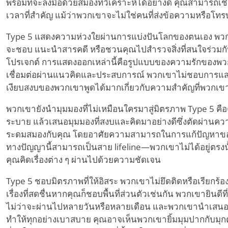
พร้อมที่จะลงมือด้วยสมองที่วิเคราะห์ได้อย่างดี คุณสามารถเช
เวลาที่สำคัญ แม้ว่าพวกเขาจะไม่ใช่คนที่ส่งข้อความหรือโทรบ
Type 5 แสดงความห่วงใยผ่านการแบ่งปันโลกของตนเอง พวกเ
จะชอบ แนะนำสารคดี หรือชวนคุณไปสำรวจสิ่งที่สนใจร่วม
โปรเจกต์ การแสดงออกเหล่านี้คือรูปแบบของความรักของพวก
เชื่อมต่อผ่านแนวคิดและประสบการณ์ พวกเขาไม่ชอบการแสดงอ
เงียบสงบของพวกเขาพูดได้มากเกี่ยวกับความสำคัญที่พวกเข
พวกเขายังนำมุมมองที่ไม่เหมือนใครมาสู่มิตรภาพ Type 5 คือค
ระบาย แล้วเสนอมุมมองที่สงบและคิดมาอย่างดีซึ่งตัดผ่านค
ระดมสมองกับคุณ โดยอาศัยความสามารถในการแก้ปัญหาขอ
ทางปัญญานี้สามารถเป็นสาย lifeline—พวกเขาไม่ได้อยู่ตรงนั้นเ
คุณคิดเรื่องต่าง ๆ ผ่านไปด้วยความชัดเจน
Type 5 ชอบมิตรภาพที่ให้อิสระ พวกเขาไม่ยึดติดหรือเรียกร้องก
เรื่องที่สดชื่นหากคุณก็ชอบพื้นที่ส่วนตัวเช่นกัน พวกเขายินดีท
ไม่ว่าจะผ่านไปหลายวันหรือหลายเดือน และพวกเขานำเสนออ
ทำให้ทุกอย่างเบาสบาย คุณอาจเห็นพวกเขายิ้มมุมปากกับมุกต