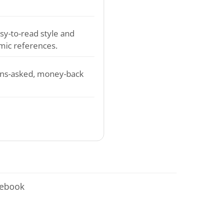
sy-to-read style and
mic references.
ons-asked, money-back
cebook