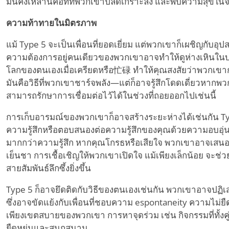
มั่นคงเหล่านี้คือที่ที่พวกเขาปลดเกราะลง และพบความสุขในจ
ความท้าทายในมิตรภาพ
แม้ Type 5 จะเป็นเพื่อนที่ยอดเยี่ยม แต่พวกเขาก็เผชิญกับอุ
ความต้องการอยู่คนเดียวของพวกเขาอาจทำให้ดูห่างเหินใน
โลกของตนเองเมื่อเครียดหรือ忙碌 ทำให้คุณสงสัยว่าพวกเขากำลั
มันคือวิธีที่พวกเขาชาร์จพลัง—แต่ก็อาจรู้สึกโดดเดี่ยวหากพวก
สามารถรักษาการเชื่อมต่อไว้ได้ในช่วงที่ถอยออกไปเช่นนี้
การเก็บอารมณ์ของพวกเขาก็อาจสร้างระยะห่างได้เช่นกัน T
ความรู้สึกหรือตอบสนองต่อความรู้สึกของคุณด้วยความอบอุ่นท
มากกว่าความรู้สึก หากคุณโกรธหรือเสียใจ พวกเขาอาจเสนอ
เย็นชา การเชื้อเชิญให้พวกเขาเปิดใจ แม้เพียงเล็กน้อย จะ
สายสัมพันธ์ลึกซึ้งยิ่งขึ้น
Type 5 ก็อาจยึดติดกับวิธีของตนเองเช่นกัน พวกเขาอาจปฏิเส
ซึ่งอาจขัดแย้งกับเพื่อนที่ชอบความ espontaneity ความไม่ยืดห
เพียงเขตสบายของพวกเขา การหาจุดร่วม เช่น กิจกรรมที่ทั้งค
ยืดหยุ่นและสนุกสนาน