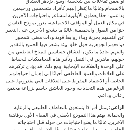
أو ضمن تفاعلات بين شخصية أوسع. يزدهر العشاق
بالانسجام وغالبًا ما يُنظر إليهم كأفراد متحمسين ورحيمين
وداعمين حقًا يعطون الأولوية لمشاعر واحتياجات الآخرين.
في مكان العمل أو المواقف الاجتماعية، يعزز نموذج العاشق
جوًا من القبول والحميمية، غالبًا ما يشجع الآخرين على التعبير
عن أنفسهم بحرية وبناء روابط قوية وذات معنى. تتمحور
دوافعهم الجوهرية حول خلق بيئة يشعر فيها الجميع بالتقدير
والفهم. عادةً ما يكون العشاق حساسين للمناخ العاطفي من
حولهم، ماهرين في التنقل وتأثير هذه الديناميكيات للحفاظ
على الوحدة والعلاقات الإيجابية. ومع ذلك، قد يؤدي تركيزهم
على العلاقات والعمق العاطفي أحيانًا إلى إهمال احتياجاتهم
الخاصة أو الاعتماد المفرط على العلاقات التي يقدرونها. على
الرغم من هذه التحديات، وجود العاشق حاسم لزراعة مجتمع
رعائي وداعم.
الراعي:
يمثل أفرادًا يتمتعون بالتعاطف الطبيعي والرعاية
والحماية. يهتم هذا النموذج الأصلي في المقام الأول برفاهية
الآخرين، غالبًا ما يضع احتياجات من حوله قبل احتياجاته
الخاصة. يستمد الرعاة شعورًا عميقًا بالإشباع والغرض من