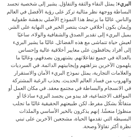
البريء:
يمثل النقاء والثقة والتفاؤل. يشير إلى شخصية تجسد
البساطة ووجهة نظر مثالية تركز على رؤية الأفضل في العالم
والناس. غالبًا ما يرتبط هذا النموذج الأصلي بدهشة طفولية
وإيمان بكون أخلاقي حيث ينتصر الخير في النهاية على الشر.
يميل البريء إلى تقدير الصدق والشفافية والولاء، ساعيًا
لعيش حياة تتماشى مع هذه الفضائل. غالبًا ما يشير البريء
إلى أفراد يحافظون على معايير أخلاقية عالية وإحساس
بالعدالة في جميع تفاعلاتهم. يشتهرون بصدقهم، وغالبًا ما
يلهمون الآخرين بنزاهتهم وإيجابيتهم الدائمة. في السرديات
والعلامات التجارية، يمثل نموذج البريء الأمان والاستقرار
والهروب من فساد العالم الحديث. يجذب الرغبة المشتركة
في الانسجام والبساطة في مجتمع معقد. في مكان العمل أو
المواقف الاجتماعية، قد يبدو من يجسد البريء ساذجًا أو
متفائلًا بشكل مفرط، لكن طبيعتهم الحقيقية غالبًا ما تجلب
منظورًا منعشًا. إنهم يذكرون بالخير الأساسي والملذات
البسيطة التي تقدمها الحياة، مشجعين الآخرين على تبني
نظرة أكثر تفاؤلاً وصحة.