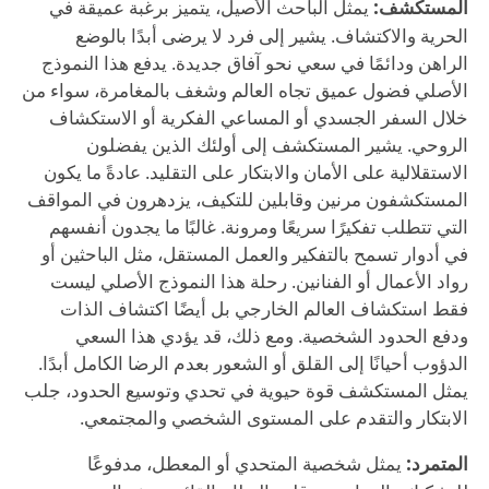
المستكشف:
يمثل الباحث الأصيل، يتميز برغبة عميقة في
الحرية والاكتشاف. يشير إلى فرد لا يرضى أبدًا بالوضع
الراهن ودائمًا في سعي نحو آفاق جديدة. يدفع هذا النموذج
الأصلي فضول عميق تجاه العالم وشغف بالمغامرة، سواء من
خلال السفر الجسدي أو المساعي الفكرية أو الاستكشاف
الروحي. يشير المستكشف إلى أولئك الذين يفضلون
الاستقلالية على الأمان والابتكار على التقليد. عادةً ما يكون
المستكشفون مرنين وقابلين للتكيف، يزدهرون في المواقف
التي تتطلب تفكيرًا سريعًا ومرونة. غالبًا ما يجدون أنفسهم
في أدوار تسمح بالتفكير والعمل المستقل، مثل الباحثين أو
رواد الأعمال أو الفنانين. رحلة هذا النموذج الأصلي ليست
فقط استكشاف العالم الخارجي بل أيضًا اكتشاف الذات
ودفع الحدود الشخصية. ومع ذلك، قد يؤدي هذا السعي
الدؤوب أحيانًا إلى القلق أو الشعور بعدم الرضا الكامل أبدًا.
يمثل المستكشف قوة حيوية في تحدي وتوسيع الحدود، جلب
الابتكار والتقدم على المستوى الشخصي والمجتمعي.
المتمرد:
يمثل شخصية المتحدي أو المعطل، مدفوعًا