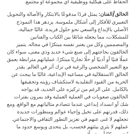
الحفاظ على هيكلية ووظيفية أي مجموعة أو مجتمع.
الخالق/الفنان:
يمثل فردًا مدفوعًا بالابتكار والأصالة والتحويل
التعبيري للأفكار إلى أشكال ملموسة. يزدهر هذا النموذج
الأصلي بالإبداع والسعي نحو حلول فريدة، غالبًا جمالية،
للمشكلات، مما يجعله شائعًا بين الكتاب والفنانين
والمصممين وكل من يعتبر نفسه مبتكرًا في مجاله. يتميز
الخالقون بحاجتهم إلى صنع شيء جديد وذي معنى، سواء كان
عملًا فنيًا أو أدبيًا أو حلًا تجاريًا مبتكرًا. عملياتهم مترابطة بعمق
مع التعبير الشخصي والرغبة في ترك أثر في العالم. يقدر
الخالق الاستقلالية في مساعيه الإبداعية، غالبًا ما يبحث عن
الحرية من القيود التقليدية لاستكشاف رؤيته وتحقيقها
بالكامل. على الرغم من تركيزه على الجديد، قد يواجه
الخالقون صعوبات في العملية العملية وقد يمرون بفترات
شك أو انسداد إبداعي عندما تتصادم مثالياتهم مع الواقع. ومع
ذلك، قدرتهم على تخيل وإحياء عوالم ومنظورات جديدة
تجعلهم لا غنى عنهم في تعزيز التطور الثقافي والاجتماعي.
عملهم لا يثري بيئتهم فحسب، بل يتحدى ويوسع حدود ما
يُعتبر ممكنًا أو مقبولًا.