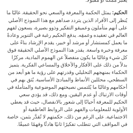
الحكيم:
يمثل الحكمة والمعرفة والسعي نحو الحقيقة. غالبًا ما
يُنظر إلى الأفراد الذين يتردد صداهم مع هذا النموذج الأصلي
على أنهم متأملون وعميقو التفكير وذوو بصيرة، يسعون لفهم
العالم في تعقيده وعمقِه. يدفع الحكيم رغبة في التنوير وعادةً
ما يعمل كمستشار أو مرشد أو خبير، يقدم الإرشاد بناءً على
معرفة وخبرة واسعة. يقدر هذا النموذج الأصلي الحقيقة فوق
كل شيء وغالبًا ما يكون منفصلاً عن الهموم المادية، مركزًا
بدلاً من ذلك على الأفكار والأخلاق والمساعي الفكرية. يتميز
الحكماء بمنهجهم التحليلي وقدرتهم على رؤية ما هو أبعد من
السطحي، محللين الأنماط والمبادئ الأساسية. يُثق بهم في
أحكامهم وغالبًا ما يُلتمس نصيحتهم الموضوعية والمتأملة في
أوقات الارتباك أو عدم اليقين. ومع ذلك، قد يؤدي سعي
الحكيم للمعرفة أحيانًا إلى شعور بالانفصال، حيث قد يعطي
الأولوية للمعلومات والفهم على الروابط العاطفية أو
الاجتماعية. على الرغم من ذلك، حكمتهم لا تُقدَّر بثمن، خاصة
في المواقف التي تتطلب تفكيرًا ثانيًا هادئًا وفهمًا عميقًا.