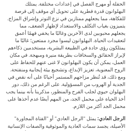
الحفلة أو مهرج الفصل في إعدادات مختلفة. يمتلك
البهلوانون قدرة فطرية على تحويل أي موقف إلى فرصة
للفكاهة، مما يجعلهم ممتازين في نزع التوتر وإشراق المزاج.
يتميزون بغياب التكلف والاستعداد لإظهار الضعف، مما
يجعلهم محبوبين لدى الآخرين وغالبًا ما يخفي فهمًا أعمق
لتعقيدات الحياة. البهلوانون ليسوا مجرد ممتعين؛ غالبًا ما
يمتلكون رؤى حادة في الطبيعة البشرية، مستخدمين ذكاءهم
لإبراز الحقائق والسخافات بطريقة منيرة ومبهجة. في مكان
العمل، يمكن أن يكون البهلوانون لا غنى عنهم للحفاظ على
الروح المعنوية، تعزيز الإبداع، وتشجيع بيئة إيجابية ومنفتحة.
ومع ذلك، قد تُنظر مزاحهم المستمر أحيانًا على أنه نقص في
الجدية أو الهروب من المسؤولية. على الرغم من ذلك، دور
البهلوان حيوي لجلب الفرح والمنظور، مذكرينا بأنه بينما يجب
أخذ الحياة على محمل الجد، من المهم أيضًا عدم أخذها على
محمل الجد أكثر من اللازم.
الرجل العادي:
يمثل "الرجل العادي" أو "الفتاة المجاورة"
الأصيلة، يجسد سمات العادية والموثوقية والصفات الإنسانية