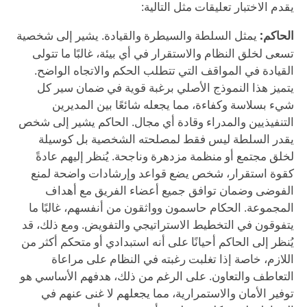
يقدم الاختبار تعليقات مثل التالية:
الحاكم:
يمثل السلطة والسيطرة والقيادة. يشير إلى شخصية
تسعى لخلق النظام والاستقرار في أي بيئة، غالبًا ما تتولى
القيادة في المواقف التي تتطلب الحكم والاتجاه الواضح.
يتميز هذا النموذج الأصلي برغبة قوية في ضمان سير كل
شيء بسلاسة وكفاءة، مما يجعله شائعًا بين المديرين
التنفيذيين والمدراء وقادة أي مجال. الحاكم يشير إلى شخص
يقدر السلطة ليس فقط لمصلحته الشخصية بل كوسيلة
لخلق مجتمع أو منظمة مزدهرة وناجحة. يُنظر إليهم عادةً
كقوة استقرار، شخص يضع قواعد وإرشادات واضحة لمنع
الفوضى وضمان توافق جميع أعضاء الفريق مع أهداف
المجموعة. الحكام حاسمون وواثقون من أنفسهم، غالبًا ما
يتفوقون في التخطيط الاستراتيجي والتفويض. ومع ذلك، قد
يُنظر إلى الحاكم أحيانًا على أنه استبدادي أو متحكم أكثر من
اللازم، خاصة إذا تغلبت رغبته في النظام على مراعاة
التعاطف والتعاون. على الرغم من ذلك، هدفهم الأساسي هو
توفير الأمان والاستمرارية، مما يجعلهم لا غنى عنهم في