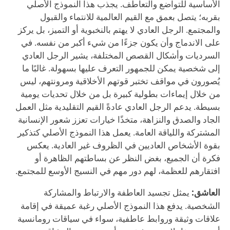
الأساسية للتواضع والتعاطف. يجذب هذا النموذج الأصلي
بقربه؛ يتصل بعمق مع القيم العالمية للانتماء والقبول
والمجتمع. الرجل العادي لا يهتم بالنخبوية أو التميز، بل يركز
على الاندماج وأن يكون جزءًا من شيء أكبر من نفسه. في
السرديات وأشكال القصص المختلفة، يشير الرجل العادي
إلى شخصية يمكن للجمهور التعرف عليها بسهولة. غالبًا ما
يُصورون في مواقف تختبر قوتهم الأخلاقية ومرونتهم، ليس
من خلال إيماءات بطولية كبيرة بل من خلال تحديات يومية
بسيطة. يدعم الرجل العادي عادةً القيم التقليدية مثل العمل
الجاد والصدق والنزاهة، متخذًا خيارات تعزز شعور الإنسانية
المشتركة واللياقة العامة. يعمل هذا النموذج الأصلي كتذكير
بقوة الأشخاص العاديين في الظروف غير العادية. يعكس
فكرة أن الجميع، بغض النظر عن بساطتهم الظاهرة أو
افتقارهم للعظمة، لهم دور مهم في النسيج الأوسع للمجتمع.
العاشق:
يمثل تجسيد العاطفة والارتباط والمشاركة
الشخصية. يدفع هذا النموذج الأصلي رغبة عميقة في إقامة
علاقات وثيقة وروابط عاطفية، سواء في سياقات رومانسية