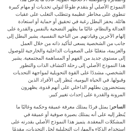
النموذج الأصلي أو يتقدم طوعًا لتولي تحديات أو مهام كبيرة
تنطوي على مخاطر عظيمة وتتطلب التغلب على عقبات
هائلة. يحفز البطل رغبة في تحقيق أو حماية أو استعادة
العدالة والنظام، غالبًا ما يظهر التضحية بالنفس والقدرة على
إلهام الآخرين وقيادتهم. من الناحية النفسية، يشير البطل إلى
جانب من الشخصية يسعى لتأكيد ذاته من خلال العمل
والعزيمة، متغلبًا على الصعوبات الداخلية والخارجية للوصول
إلى مستوى جديد من الفهم أو المساهمة المجتمعية. يشير
هذا النموذج الأصلي إلى رحلة اكتشاف الذات والتطور
الشخصي، مشددًا على القوة التحويلية لمواجهة التحديات
وقبولها. في الحياة اليومية، يُنظر إلى الأفراد الذين
يستحضرون بطلهم الداخلي على أنهم قدوة، يظهرون
المرونة والقدرة على إحداث تغيير كبير.
الساحر:
يمثل فردًا يمتلك معرفة عميقة وحكمة وغالبًا ما
يُنظر إليه على أنه يمتلك بصيرة صوفية أو عميقة في
المشكلات المعقدة. يتميز هذا النموذج الأصلي بقدرته على
استخدام الذكاء والمهارات التحليلية لحل التحديات، مقدمًا