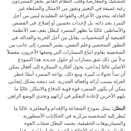
للتشكيك والمعارضة وقلب النظام القائم. يحفز المتمردون
رغبة عميقة في التغيير ونفور من الامتثال والسلطة غير
العادلة. يتحدون الأعراف والقواعد التقليدية ليس من أجل
التمرد بحد ذاته، بل لإحداث تحسين أو إصلاح. في القصص
والأساطير، غالبًا ما يظهر المتمرد كبطل يقف ضد الأنظمة
القمعية أو الشخصيات، يقاتل من أجل الحرية والعدالة. في
التطور الشخصي وعلم النفس، يشير المتمرد إلى جانب من
الشخصية يقاوم اتباع المسارات التي وضعها الآخرون، مفضلاً
بدلاً من ذلك شق مسارات أو حلول جديدة. هذا النموذج
الأصلي غالبًا إبداعي، يحول أفكاره المبتكرة إلى أفعال يمكن
أن تبدأ تحولات كبيرة. ومع ذلك، يواجه المتمرد أيضًا خطر
العزلة بسبب آرائه وأفعاله الجذرية. عند دمجه بشكل إيجابي،
يمكن أن يكون المتمرد قوة قوية للدفاع والابتكار، غالبًا ما
يلهم الآخرين لإعادة التفكير في آرائهم وتحدي الوضع الراهن.
البطل:
يمثل نموذج الشجاعة والإقدام والمغامرة. غالبًا ما
يُنظر إليه كشخصية مركزية في الحكايات الأسطورية
والسيناريوهات الحقيقية، يجسد البطل صفات القوة
والمثابرة والبوصلة الأخلاقية القوية. عادةً ما يُدعى هذا