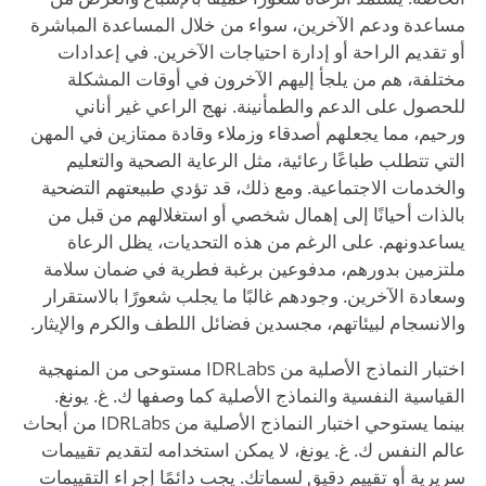
مساعدة ودعم الآخرين، سواء من خلال المساعدة المباشرة
أو تقديم الراحة أو إدارة احتياجات الآخرين. في إعدادات
مختلفة، هم من يلجأ إليهم الآخرون في أوقات المشكلة
للحصول على الدعم والطمأنينة. نهج الراعي غير أناني
ورحيم، مما يجعلهم أصدقاء وزملاء وقادة ممتازين في المهن
التي تتطلب طباعًا رعائية، مثل الرعاية الصحية والتعليم
والخدمات الاجتماعية. ومع ذلك، قد تؤدي طبيعتهم التضحية
بالذات أحيانًا إلى إهمال شخصي أو استغلالهم من قبل من
يساعدونهم. على الرغم من هذه التحديات، يظل الرعاة
ملتزمين بدورهم، مدفوعين برغبة فطرية في ضمان سلامة
وسعادة الآخرين. وجودهم غالبًا ما يجلب شعورًا بالاستقرار
والانسجام لبيئاتهم، مجسدين فضائل اللطف والكرم والإيثار.
اختبار النماذج الأصلية من IDRLabs مستوحى من المنهجية
القياسية النفسية والنماذج الأصلية كما وصفها ك. غ. يونغ.
بينما يستوحي اختبار النماذج الأصلية من IDRLabs من أبحاث
عالم النفس ك. غ. يونغ، لا يمكن استخدامه لتقديم تقييمات
سريرية أو تقييم دقيق لسماتك. يجب دائمًا إجراء التقييمات