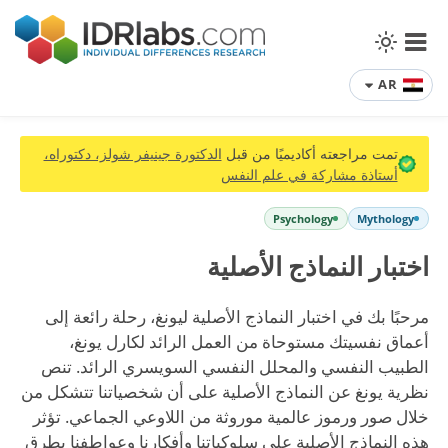
AR
تمت مراجعته أكاديميًا من قبل
الدكتورة جينيفر شولز، دكتوراه،
أستاذة مشاركة في علم النفس
Psychology
Mythology
اختبار النماذج الأصلية
مرحبًا بك في اختبار النماذج الأصلية ليونغ، رحلة رائعة إلى
أعماق نفسيتك مستوحاة من العمل الرائد لكارل يونغ،
الطبيب النفسي والمحلل النفسي السويسري الرائد. تنص
نظرية يونغ عن النماذج الأصلية على أن شخصياتنا تتشكل من
خلال صور ورموز عالمية موروثة من اللاوعي الجماعي. تؤثر
هذه النماذج الأصلية على سلوكياتنا وأفكارنا وعواطفنا بطرق