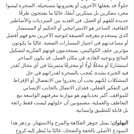
حلولًا قد يغفلها الآخرون أو يعتبرونها مستحيلة. السحرة ليسوا
مجرد مفكرين بل مبتكرين أيضًا، غالبًا ما يفتتحون طرقًا
جديدة للفهم أو العمل. في العديد من السرديات والأساطير
الثقافية، الساحر هو الاستراتيجي أو الحكيم أو المستشار
الذي يستخدم معرفته العميقة لتوجيه الآخرين نحو فهم أفضل
أو مساعدتهم في اجتياز المسارات الصعبة. غالبًا ما يكونون
مؤثرين خلف الكواليس، يستخدمون قوتهم الفكرية لتشكيل
النتائج وتوجيه القادة. في مكان العمل، قد يكون الساحر
استشاريًا أو محللًا أولًا أو محترفًا متمرسًا في أي مجال تُقدر
فيه الخبرة بشدة. يُعجب بالسحرة لقدراتهم في حل
المشكلات لكنهم يجب أن يحذروا من الانفصال أو الإفراط
في التفكير العقلي، فقدان الاتصال بالجانب الإنساني
للمواقف. أكبر تحدياتهم هو موازنة معرفتهم الواسعة مع
التعاطف والعملية، مضمونين أن حلولهم ليست فقط رائعة
بل قابلة للتطبيق وإنسانية.
البهلوان:
يمثل جوهر الفكاهة والمرح والاستهتار. يزدهر هذا
النموذج الأصلي بالخفة والضحك، غالبًا ما يُنظر إليه كروح