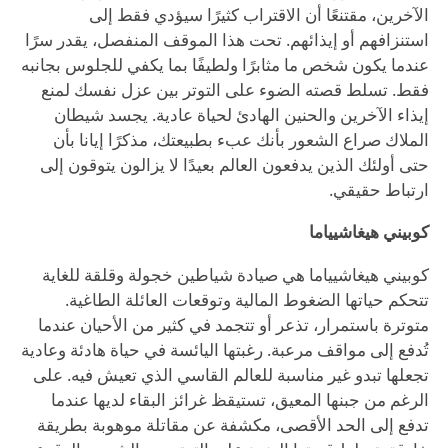
الآخرين، مقتنعًا أن الاقتراب كثيرًا سيؤدي فقط إلى
استنزافهم أو إيذائهم. تحت هذا الموقف المنفصل، يقدر سرًا
عندما يكون شخص ما مثابرًا ولطيفًا بما يكفي للجلوس بجانبه
فقط. تسلط قصته الضوء على التوتر بين عزل نفسك لمنع
إيذاء الآخرين والحنين الهادئ لحياة عادية. يجسد شيطان
الملاك صراع الشعور بأنك عبء بطبيعتك، مذكرًا إيانا بأن
حتى أولئك الذين يدفعون العالم بعيدًا لا يزالون يتوقون إلى
ارتباط حقيقي.
كوبيني هيغاشيياما
كوبيني هيغاشيياما هي صيادة شياطين خجولة وقلقة للغاية
تتحكم حياتها الضغوط المالية وتوقعات العائلة الطاغية.
متوترة باستمرار، تذعر أو تتجمد في كثير من الأحيان عندما
تُدفع إلى مواقف مرعبة. رغبتها اليائسة في حياة هادئة وعادية
تجعلها تبدو غير مناسبة للعالم القاسي الذي تعيش فيه. على
الرغم من جبنها المعيق، تستيقظ غرائز البقاء لديها عندما
تدفع إلى الحد الأقصى، مكشفة عن مقاتلة موهوبة بطريقة