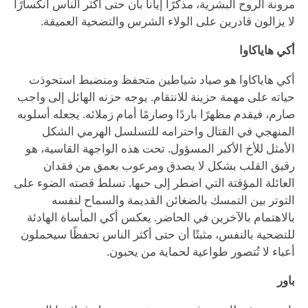
مرونة الروح البشرية، مذكرًا إيانا بأن حتى أكثر الناس انكسارًا
لا يزالون قادرين على الولاء الشرس والتضحية العميقة.
أكي هاياكاوا
أكي هاياكاوا هو صياد شياطين متحفظ ومنضبط استحوذت
حياته على مهمة حزينة للانتقام. يوجه حزنه الهائل إلى واجب
صارم، فيقدم مظهرًا باردًا وصارمًا أمام زملائه. يجعله أسلوبه
المنهجي في القتال واحترامه للتسلسل الهرمي الشكل
الأمثل للأخ الأكبر المسؤول. تحت هذه الواجهة القاسية، هو
رقيق القلب بشكل لا يصدق ومرعوب بعمق من فقدان
العائلة المؤقتة التي اضطر إلى حبها. تسلط قصته الضوء على
التوتر بين التمسك بالضغائن القديمة والسماح لنفسه
بالاهتمام بالآخرين في الحاضر. يعكس أكي المأساة الهادئة
للتضحية بالنفس، مثبتًا أن حتى أكثر الناس تحفظًا سيحملون
أعباء لا تُتصور طواعية لحماية من يحبون.
باور