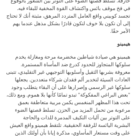
خارقة. تسلط قصتها الضوء على التوتر بين الشعور بالوقوع
في فخ موقف بائس واكتشاف القوة المخفية للبقاء فيه.
تجسد كوبيني واقع العامل المتردد المرهق، مثبتة أنك لا تحتاج
إلى أن تكون بلا خوف لتكون قادرًا بشكل مذهل عندما يهم
الأمر حقًا.
هيمينو
هيمينو هي صيادة شياطين مخضرمة مرحة ومغازلة يخدم
سلوكها المتجاوز للحدود كدرع ضد المأساة المستمرة.
معروفة بشربها الثقيل وأسلوبها التوجيهي غير التقليدي، تتبنى
العادات السيئة لتخدير ألم فقدان شركاء متعددين. يجعلها
سلوكها غير الرسمي وإصرارها على أن البقاء يتطلب وجود
"بعض البراغي المفكوكة" تبدو تمامًا كأنها بلا هموم. ومع ذلك،
تحت هذا المظهر المنغمس يكمن مربية متعاطفة بعمق
مرعوبة من تحمل المزيد من الحزن. تسلط قصتها الضوء
على التوتر بين آليات التكيف المدمرة للذات والحاجة
البشرية اليائسة للرفقة الحقيقية. تلتقط هيمينو واقع العيش
على وقت مستعار المأساوي، مذكرة إيانا بأن أولئك الذين