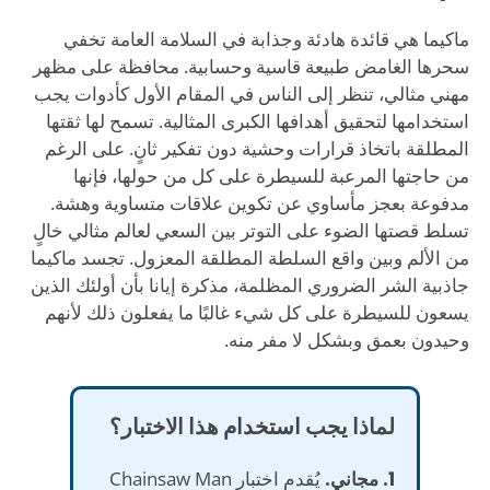
ماكيما هي قائدة هادئة وجذابة في السلامة العامة تخفي
سحرها الغامض طبيعة قاسية وحسابية. محافظة على مظهر
مهني مثالي، تنظر إلى الناس في المقام الأول كأدوات يجب
استخدامها لتحقيق أهدافها الكبرى المثالية. تسمح لها ثقتها
المطلقة باتخاذ قرارات وحشية دون تفكير ثانٍ. على الرغم
من حاجتها المرعبة للسيطرة على كل من حولها، فإنها
مدفوعة بعجز مأساوي عن تكوين علاقات متساوية وهشة.
تسلط قصتها الضوء على التوتر بين السعي لعالم مثالي خالٍ
من الألم وبين واقع السلطة المطلقة المعزول. تجسد ماكيما
جاذبية الشر الضروري المظلمة، مذكرة إيانا بأن أولئك الذين
يسعون للسيطرة على كل شيء غالبًا ما يفعلون ذلك لأنهم
وحيدون بعمق وبشكل لا مفر منه.
لماذا يجب استخدام هذا الاختبار؟
1. مجاني.
يُقدم اختبار Chainsaw Man