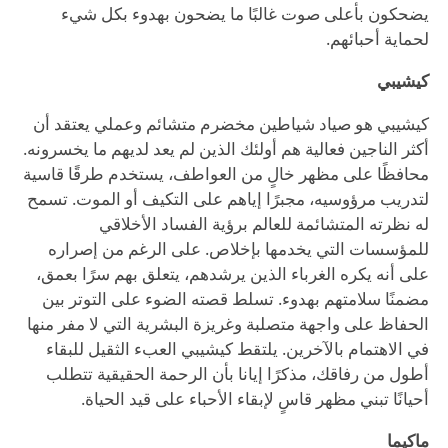
يضحكون بأعلى صوت غالبًا ما يضحون بهدوء بكل شيء
لحماية أحبائهم.
كيشيبي
كيشيبي هو صياد شياطين مخضرم متشائم وعملي يعتقد أن
أكثر الناجين فعالية هم أولئك الذين لم يعد لديهم ما يخسرونه.
محافظًا على مظهر خالٍ من العواطف، يستخدم طرقًا قاسية
لتدريب مرؤوسيه، مجبرًا إياهم على التكيف أو الموت. تسمح
له نظرته المتشائمة للعالم برؤية الفساد الأخلاقي
للمؤسسات التي يخدمها بإخلاص. على الرغم من إصراره
على أنه يكره الغرباء الذين يرشدهم، يتعلق بهم سرًا بعمق،
مضمنًا سلامتهم بهدوء. تسلط قصته الضوء على التوتر بين
الحفاظ على واجهة متصلبة وغريزة البشرية التي لا مفر منها
في الاهتمام بالآخرين. يلتقط كيشيبي العبء الثقيل للبقاء
أطول من رفاقك، مذكرًا إيانا بأن الرحمة الحقيقية تتطلب
أحيانًا تبني مظهر قاسٍ لإبقاء الأحباء على قيد الحياة.
ماكيما