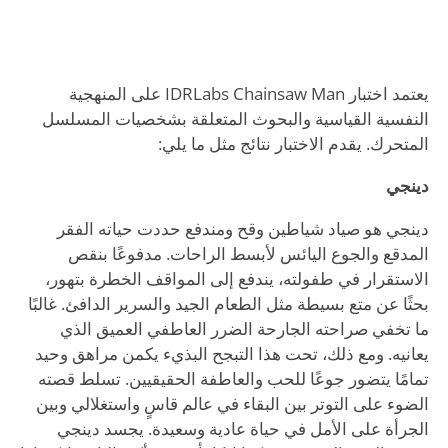
يعتمد اختبار IDRLabs Chainsaw Man على المنهجية
النفسية القياسية والبحوث المتعلقة بشخصيات المسلسل
المتحرك. يقدم الاختبار نتائج مثل ما يلي:
دينجي
دينجي هو صياد شياطين وقح ومندفع حددت حياته الفقر
المدقع والجوع اليائس لأبسط الراحات. مدفوعًا بنقص
الاستقرار في طفولته، يندفع إلى المواقف الخطرة بتهور،
بحثًا عن متع بسيطة مثل الطعام الجيد والسرير الدافئ. غالبًا
ما تخفي صراحته الجارحة الضرر العاطفي العميق الذي
يعانيه. ومع ذلك، تحت هذا التبجح البذيء يكمن مراهق وحيد
تمامًا يتضور جوعًا للحب والعاطفة الحقيقيين. تسلط قصته
الضوء على التوتر بين البقاء في عالم قاسٍ واستغلالي وبين
الجرأة على الأمل في حياة عادية وسعيدة. يجسد دينجي