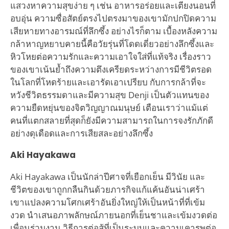
แสวงหาความสุขง่าย ๆ เช่น อาหารอร่อยและเตียงนอนที่
อบอุ่น ความซื่อสัตย์ตรงไปตรงมาของเขามักปกปิดความ
เสียหายทางอารมณ์ที่ลึกซึ้ง อย่างไรก็ตาม เบื้องหลังความ
กล้าหาญหยาบคายนี้คือวัยรุ่นที่โดดเดี่ยวอย่างลึกซึ้งและ
หิวโหยต่อความรักและความเอาใจใส่ที่แท้จริง เรื่องราว
ของเขาเน้นย้ำถึงความตึงเครียดระหว่างการมีชีวิตรอด
ในโลกที่โหดร้ายและเอารัดเอาเปรียบ กับการกล้าที่จะ
หวังชีวิตธรรมดาและมีความสุข Denji เป็นตัวแทนของ
ความยืดหยุ่นของจิตวิญญาณมนุษย์ เตือนเราว่าแม้แต่
คนที่แตกสลายที่สุดก็ยังมีความสามารถในการจงรักภักดี
อย่างดุเดือดและการเสียสละอย่างลึกซึ้ง
Aki Hayakawa
Aki Hayakawa เป็นนักล่าปีศาจที่เยือกเย็น มีวินัย และ
ชีวิตของเขาถูกกลืนกินด้วยภารกิจแก้แค้นอันน่าเศร้า
เขาแปลงความโศกเศร้าอันยิ่งใหญ่ให้เป็นหน้าที่ที่เข้ม
งวด นำเสนอภาพลักษณ์ภายนอกที่เย็นชาและเข้มงวดต่อ
เพื่อนร่วมงาน วิธีการต่อสู้ที่เป็นระบบและความเคารพต่อ