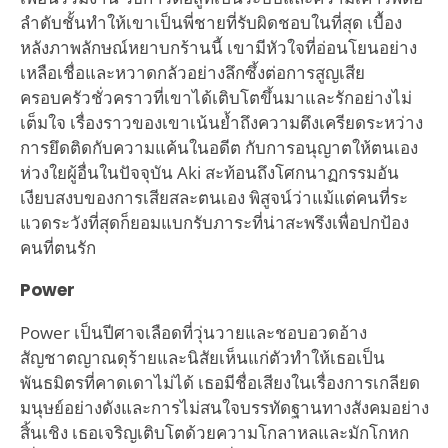
ลำดับชั้นทำให้เขาเป็นพี่ชายที่รับผิดชอบในที่สุด เบื้อง
หลังภาพลักษณ์หยาบกร้านนี้ เขามีหัวใจที่อ่อนโยนอย่าง
เหลือเชื่อและหวาดกลัวอย่างลึกซึ้งต่อการสูญเสีย
ครอบครัวชั่วคราวที่เขาได้เติบโตขึ้นมาและรักอย่างไม่
เต็มใจ เรื่องราวของเขาเน้นย้ำถึงความตึงเครียดระหว่าง
การยึดติดกับความแค้นในอดีต กับการอนุญาตให้ตนเอง
ห่วงใยผู้อื่นในปัจจุบัน Aki สะท้อนถึงโศกนาฏกรรมอัน
เงียบสงบของการเสียสละตนเอง พิสูจน์ว่าแม้แต่คนที่ระ
แวดระวังที่สุดก็ยอมแบกรับภาระที่น่าสะพรึงเพื่อปกป้อง
คนที่ตนรัก
Power
Power เป็นปีศาจเลือดที่วุ่นวายและชอบอวดอ้าง
สัญชาตญาณดุร้ายและนิสัยเห็นแก่ตัวทำให้เธอเป็น
พันธมิตรที่คาดเดาไม่ได้ เธอมีชื่อเสียงในเรื่องการเกลียด
มนุษย์อย่างดังและการไม่สนใจบรรทัดฐานทางสังคมอย่าง
สิ้นเชิง เธอเจริญเติบโตด้วยความโกลาหลและมักโกหก