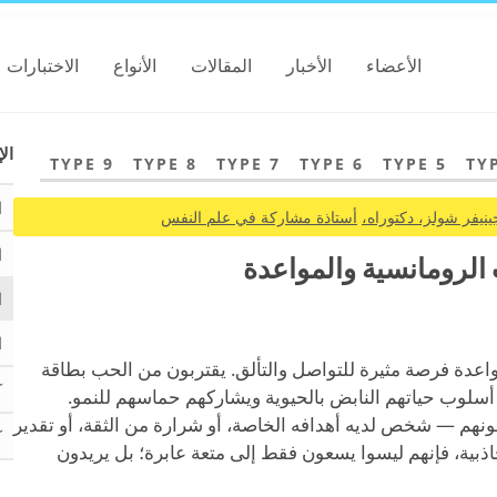
الأعضاء
الأخبار
المقالات
الأنواع
الاختبارات
الإ
TYPE 9
TYPE 8
TYPE 7
TYPE 6
TYPE 5
TY
ا
ينيفر شولز، دكتوراه،
أستاذة مشاركة في علم النفس
ا
ا
ا
ع 3، تُعدّ عملية المواعدة فرصة مثيرة للتواصل والتألق. يقتربون من الحب بطاقة
ك
سلوب حياتهم النابض بالحيوية ويشاركهم حماسهم للنمو.
ونهم — شخص لديه أهدافه الخاصة، أو شرارة من الثقة، أو تقدير
ك
 بإثارة الجاذبية، فإنهم ليسوا يسعون فقط إلى متعة عابرة؛ بل يريدون