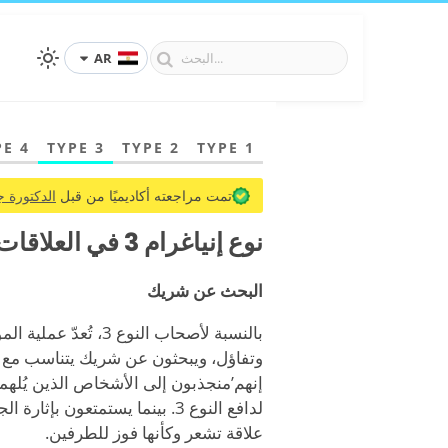
AR
PE 4
TYPE 3
TYPE 2
TYPE 1
تمت مراجعته أكاديميًا من قبل
الدكتورة ج
نوع إنياغرام 3 في العلاقات الرومانسية والمواعدة
البحث عن شريك
بالنسبة لأصحاب النو
وتفاؤل، ويبحثون عن شريك يتناسب مع أ
إنهم
’
منجذبون إلى الأشخاص الذين يُلهم
لدافع النوع 3. بينما يستمتعون
علاقة تشعر وكأنها فوز للطرفين.