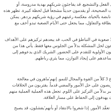
الحب من خلال الفعل والتشجيع. قد يفاجئون شريكهم بهدية مدروسة، أو
لصحيحة، أو يقدمون حديثاً مشجعاً قبل لحظة كبيرة. تظهر هذه
 نابضة بالحياة، معكسة رغبتهم في رؤية شريكهم يزدهر. يمكن
طاقة والتفاؤل، مما يجعل حتى الأيام الصعبة تبدو أخف مع
في بعض الأحيان، يواجه أصحاب النوع 3 صعوبة في التباطؤ في الحب. قد يبعدهم تركيزهم على الأهداف
ون لحل المشكلة بدلاً من الجلوس معها فقط. يأتي هذا من
ن الأولوية للتقدم على الحضور. الشريك الذي يدعوهم إلى
دهم على إيجاد التوازن، مما يثري رباطهم.
نهم
’
ماهرون في معالجة
يصون على حل الأمور والمضي قدماً. يقتربون من الخلافات
ر بدلاً من التركيز على اللوم. تجعل هذه العملية العملية منهم
 يهدفون إلى الحفاظ على مسار العلاقة.
تعقّد الأمور. إذا شعروا بالانتقاد أو بأنهم
’
يفشلون، قد يصبح