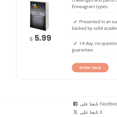
Enneagram types.
Presented in an ea
backed by solid acade
5.99
$
14-day, no-questi
guarantee.
Order Now
نا على Facebook
تابعنا على X