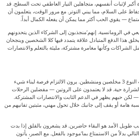
دفعون بقوة أكبر لإثبات أنفسهم، متجاهلين التيار العاطفي تحت السطح. قد
ظ على السلام، مما يبني التوتر. مع مرور الوقت، يتعلمون أن
اع — يقوي الحب أكثر مما يمكن أن يفعله الكمال أبداً.
’
منجذبون إلى الشركاء الذين يتحدونهم
يخلق هذا الدفع المتبادل علاقة يتمدد فيها كلا الشخصين وينجحان
لأصحاب النوع 3، تشعر أفضل الشراكات وكأنها مغامرة مشتركة، مليئة بالتعلم والانتصارات
في العلاقات طويلة الأمد، يكون أصحاب النوع 3 مخلصين ومنشطين. يرون الالتزام فرصة لبناء شيء
شرارة حية. قد لا يعتمدون على الروتين — مفضلين الرحلات
ا — لكن حبهم يظهر في الدعم الثابت والانتصارات المشتركة.
بة هامة أو يقف إلى جانبك خلال تحول مهني، مثبتين تفانيهم من
نسبة لأصحاب النوع 3 في الحب طويل الأمد هو البقاء حاضرين. قد يشعرون بالقلق إذا بدت
تالي بدلاً من الاستمتاع بما
’
موجود بالفعل. مع الصبر، يأتون