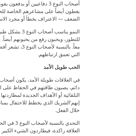
أصحاب النوع 3 دفاعيين أو ي
يغطون أيضاً على مشاعرهم الخاصة للحفا
الضعف — الاعتراف بخطأ أو مجرد الاستم
النمو يناسب أصحاب النوع 3 بشكل طبيعي في الرومانسية. إنهم
للتطور، ويحبون رفع من يحبونهم أيضاً. 
معاً. بالنسبة 
التي تعمق ارتباطهم.
الحب طويل الأمد
دائم، يصبون طاقتهم في الحفاظ على ال
التلقائية أو الأهداف الجديدة لمطاردته
إنهم
’
الشريك الذي يخطط للاحتفال بمناس
خلال الفعل.
التحدي بال
العلاقة راكدة، فيطاردون الشيء الكبير ال