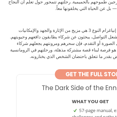
زجين طموحهم بالحميمية. رحلتهم تتمحور حول تعلم أن النجاح
بل عن الحياة التي يخلقونها معاً.
الرومانسية والمواعدة بالنسبة لأصحاب إنياغرام النوع 3 هي مزيج من الإثارة والجهد والإمكانيات
تشعل التواصل، يبحثون عن شركاء يطابقون دافعهم وحيويتهم.
لى الصورة أو التقدم، فإن سحرهم ومرونتهم يجعلهم شركاء
نسبة لأصحاب النوع 3، الحب هو فرصة لبناء قصة مشتركة مذهلة، ورحلتهم في الرومانسية
عض بقدر ما تتعلق باحتضان الشخص الذي يختارونه.
GET THE FULL STO
The Dark Side of the E
WHAT YOU GET
57-page manual, ex
challenges and paths t