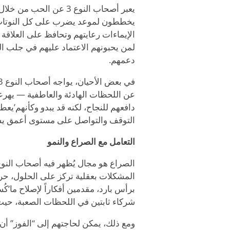
يعبر أصحاب النوع 3 عن 
يخططون لموعد يضرب على كل النوتات ا
الإيماءات رعايتهم وتحافظ على العلاقة
لمن يحبونهم الاعتماد عليهم في جلب ال
دعمهم.
عن اللحظات الهادئة والعاطفية — يهرع
دافعهم للنجاح، لكنه قد يبدو وكأنهم
’
يعطو
التوقف والتواصل على مستوى أعمق يساع
التعامل مع الصراع والنمو
الصراع هو مجال يُظهر فيه أصحاب النوع 3 كلاً من القوة والمجال للنمو. إ
المشكلات بعقلية تركز على الحلول، حر
برأس بارد، مقدمين أفكاراً لإصلاح ما
’
كُس
شركاء ثابتين في اللحظات الصعبة، حيث
ومع ذلك، يمكن لحاجتهم إلى
“
الفوز” أن 