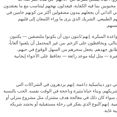
محبوبين بما فيه الكفاية، فيعدلون نهجهم ليتناسب مع ما يعتقدون
عي الذاتي أن يجعلهم يبدون مصقولين أكثر من كونهم خامين في
لهم الطبيعي. الشريك الذي يرى ما وراء اللمعان إلى قلبهم
فسهم.
’
ثابتون دون أن يكونوا ملتصقين — يكتبون
ي، ويحافظون على الزخم. من غير المحتمل أن يلعبوا ألعاباً،
بق جهدهم. يجعل سحرهم من السهل الوقوع في حبهم،
يرة — مثل ليلة موعد رائعة — تحافظ على الأجواء إيجابية
نمو العلاقة، يستقر أصحاب النوع 3 في دور ديناميكية داعمة. إنهم يزدهرون في الشراكات التي
ريكهم، وبناء حياة
’
مثيرة وناجحة في الوقت نفسه. الحب بالنسبة
اً، سواء كان ذلك في معالجة هدف مشترك مثل مشروع منزلي أو
ة. إنهم
’
النوع الذي يفكر في رحلة مستقبلية أو يحشد شريكه
 غاية.