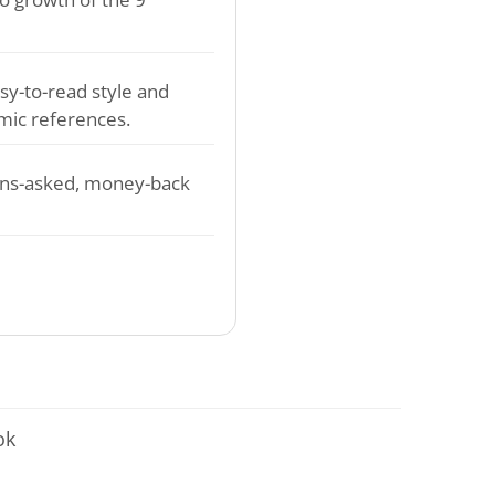
sy-to-read style and
mic references.
ons-asked, money-back
تابع