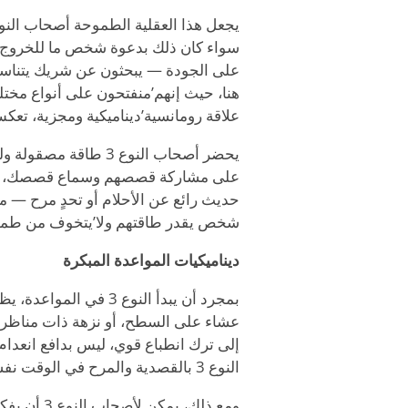
يجعل هذا العقلية الطموحة أصحاب النوع 3 نشيطين في المواعدة. إ
سواء كان ذلك بدعوة شخص ما للخروج أ
على الجودة — يبحثون عن شريك يتناسب م
هنا، حيث إنهم
’
منفتحون على أنواع مختل
علاقة رومانسية
’
ديناميكية ومجزية، تعك
يحضر أصحاب النوع 3 طاقة مصقولة ولكنها دافئة إلى مشهد المواعدة. إنهم
على مشاركة قصصهم وسماع قصصك، مما يخ
حديث رائع عن الأحلام أو تحدٍ مرح — م
شخص يقدر طاقتهم ولا
’
يتخوف من طموحه
ديناميكيات المواعدة المبكرة
بمجرد أن يبدأ النوع 3 في المواعدة، يظهرون بأناقة وتركيز. إنهم
عشاء على السطح، أو نزهة ذات مناظر خ
إلى ترك انطباع قوي، ليس بدافع انعدام 
النوع 3 بالقصدية والمرح في الوقت نفسه، تجمع بين براعتهم في الإنجاز ورغبتهم الحقيقية في الارتباط.
ومع ذلك، يمكن لأصحاب النوع 3 أن يفكروا أحياناً بشكل مفرط في