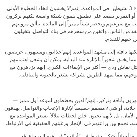
نهم
’
لا يخشون اتخاذ الخطوة الأولى،
و التمرير بقصد على تطبيق. يلقون شبكة واسعة لكنهم يركزون
ع سرعتهم ويحضر شيئاً مميزاً إلى المائدة. تتألق مرونتهم
فة من الناس، واثقين من سحرهم في بناء التواصل. يتخيلون
س حبهم للتقدم.
’
جذابون ومنتبهون، حريصون
لق شعوراً بالإثارة منذ البداية. يمكن أن يشعل اهتمامهم
ثل نقاش ودي — أكثر من الإيماءات الكبرى. إنهم يزدهرون مع
م، مما يمهد الطريق لشراكة تشعر بالحيوية والتبادلية.
’
الذين يخططون لموعد أول مميز —
لابة، أو شيء مصمم خصيصاً لإثارة الإعجاب والتواصل. يهدفون
الأمان، بل لأنهم يحبون خلق لحظات تتلألأ. تشعر المواعدة مع
“
أدائهم” في هذه المرحلة. قد