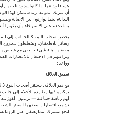
يتساءلون عما إذا كانوا
’
يبدون ناجحين أو 
أن شريك الموعد يريده. يمكن لهذا الو
البداية، بينما يوازنون بين الأصالة وصق
يساعدهم على الاسترخاء وأن يكونوا أن
يحضر أصحاب النوع 3 الحماس إلى المواعدة المبكرة. إنهم
رسائل للاطمئنان، ويخططون للخروج التال
مفضلين بناء شيء حقيقي مع شخص يطا
وبراعتهم في الاحتفال بالانتصارات الصغ
وواعدة.
تعميق العلاقة
مع 
يمكنهم فيها مطاردة الأحلام إلى جانب ش
لهم رياضة جماعية — يريدون الفوز مع
تشجيع انتصارات بعضهما البعض الشخصي
لتحدٍ مشترك، مما يضفي على الرومانسية