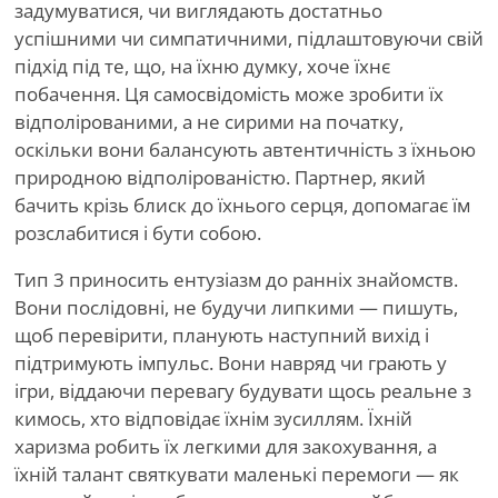
задумуватися, чи виглядають достатньо
успішними чи симпатичними, підлаштовуючи свій
підхід під те, що, на їхню думку, хоче їхнє
побачення. Ця самосвідомість може зробити їх
відполірованими, а не сирими на початку,
оскільки вони балансують автентичність з їхньою
природною відполірованістю. Партнер, який
бачить крізь блиск до їхнього серця, допомагає їм
розслабитися і бути собою.
Тип 3 приносить ентузіазм до ранніх знайомств.
Вони послідовні, не будучи липкими — пишуть,
щоб перевірити, планують наступний вихід і
підтримують імпульс. Вони навряд чи грають у
ігри, віддаючи перевагу будувати щось реальне з
кимось, хто відповідає їхнім зусиллям. Їхній
харизма робить їх легкими для закохування, а
їхній талант святкувати маленькі перемоги — як