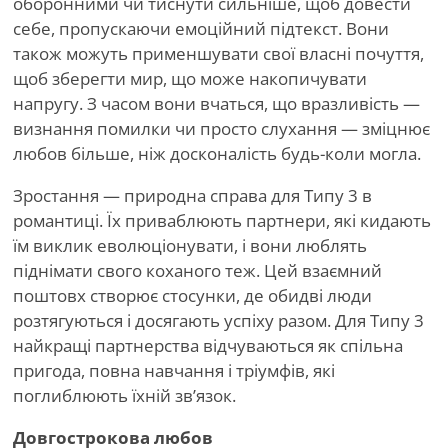
оборонними чи тиснути сильніше, щоб довести
себе, пропускаючи емоційний підтекст. Вони
також можуть применшувати свої власні почуття,
щоб зберегти мир, що може накопичувати
напругу. З часом вони вчаться, що вразливість —
визнання помилки чи просто слухання — зміцнює
любов більше, ніж досконалість будь-коли могла.
Зростання — природна справа для Типу 3 в
романтиці. Їх приваблюють партнери, які кидають
їм виклик еволюціонувати, і вони люблять
піднімати свого коханого теж. Цей взаємний
поштовх створює стосунки, де обидві люди
розтягуються і досягають успіху разом. Для Типу 3
найкращі партнерства відчуваються як спільна
пригода, повна навчання і тріумфів, які
поглиблюють їхній зв’язок.
Довгострокова любов