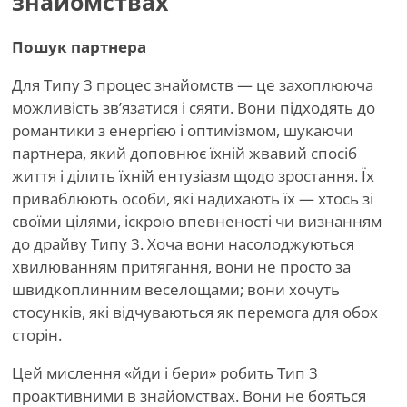
знайомствах
Пошук партнера
Для Типу 3 процес знайомств — це захоплююча
можливість зв’язатися і сяяти. Вони підходять до
романтики з енергією і оптимізмом, шукаючи
партнера, який доповнює їхній жвавий спосіб
життя і ділить їхній ентузіазм щодо зростання. Їх
приваблюють особи, які надихають їх — хтось зі
своїми цілями, іскрою впевненості чи визнанням
до
драйву Типу 3. Хоча вони насолоджуються
хвилюванням притягання, вони не просто за
швидкоплинним веселощами; вони хочуть
стосунків, які відчуваються як перемога для обох
сторін.
Цей мислення «йди і бери» робить Тип 3
проактивними в знайомствах. Вони не бояться