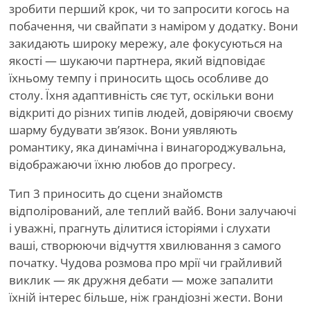
зробити перший крок, чи то запросити когось на
побачення, чи свайпати з наміром у додатку. Вони
закидають широку мережу, але фокусуються на
якості — шукаючи партнера, який відповідає
їхньому темпу і приносить щось особливе до
столу. Їхня адаптивність сяє тут, оскільки вони
відкриті до різних типів людей, довіряючи своєму
шарму будувати зв’язок. Вони уявляють
романтику, яка динамічна і винагороджувальна,
відображаючи їхню любов до прогресу.
Тип 3 приносить до сцени знайомств
відполірований, але теплий вайб. Вони залучаючі
і уважні, прагнуть ділитися історіями і слухати
ваші, створюючи відчуття хвилювання з самого
початку. Чудова розмова про мрії чи грайливий
виклик — як дружня дебати — може запалити
їхній інтерес більше, ніж грандіозні жести. Вони