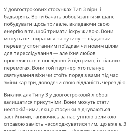
У довгострокових стосунках Тип 3 вірні і
бадьорять. Вони бачать зобов’язання як шанс
побудувати щось тривале, вкладаючи свою
енергію в те, щоб тримати іскру живою. Вони
можуть не спиратися на рутину — віддаючи
перевагу спонтанним поїздкам чи новим цілям
для переслідування — але їхня любов
проявляється в послідовній підтримці і спільних
перемогах. Вони той партнер, хто планує
святкування віхи чи стоїть поряд з вами під час
зміни кар’єри, доводячи свою відданість через дію.
Виклик для Типу 3 у довгостроковій любові —
залишатися присутніми. Вони можуть стати
неспокійними, якщо стосунки відчуваються
застійними, ганяючись за наступною великою
справою замість насолоджуватися тим, що вже є. З