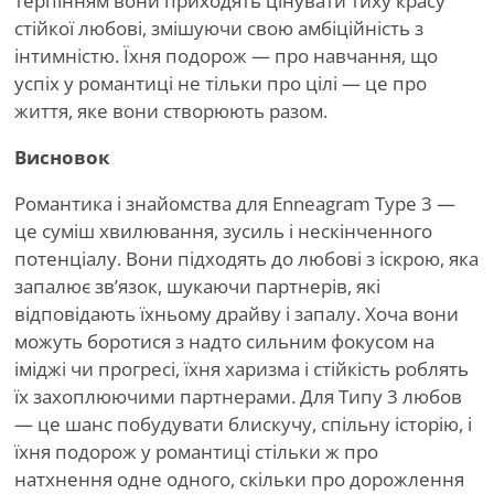
терпінням вони приходять цінувати тиху красу
стійкої любові, змішуючи свою амбіційність з
інтимністю. Їхня подорож — про навчання, що
успіх у романтиці не тільки про цілі — це про
життя, яке вони створюють разом.
Висновок
Романтика і знайомства для Enneagram Type 3 —
це суміш хвилювання, зусиль і нескінченного
потенціалу. Вони підходять до любові з іскрою, яка
запалює зв’язок, шукаючи партнерів, які
відповідають їхньому драйву і запалу. Хоча вони
можуть боротися з надто сильним фокусом на
іміджі чи прогресі, їхня харизма і стійкість роблять
їх захоплюючими партнерами. Для Типу 3 любов
— це шанс побудувати блискучу, спільну історію, і
їхня подорож у романтиці стільки ж про
натхнення одне одного, скільки про дорожлення