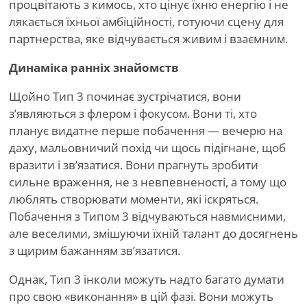
процвітають з кимось, хто цінує їхню енергію і не
лякається їхньої амбіційності, готуючи сцену для
партнерства, яке відчувається живим і взаємним.
Динаміка ранніх знайомств
Щойно Тип 3 починає зустрічатися, вони
з’являються з флером і фокусом. Вони ті, хто
планує видатне перше побачення — вечерю на
даху, мальовничий похід чи щось підігнане, щоб
вразити і зв’язатися. Вони прагнуть зробити
сильне враження, не з невпевненості, а тому що
люблять створювати моменти, які іскряться.
Побачення з Типом 3 відчуваються навмисними,
але веселими, змішуючи їхній талант до досягнень
з щирим бажанням зв’язатися.
Однак, Тип 3 інколи можуть надто багато думати
про свою
«
виконання» в цій фазі. Вони можуть