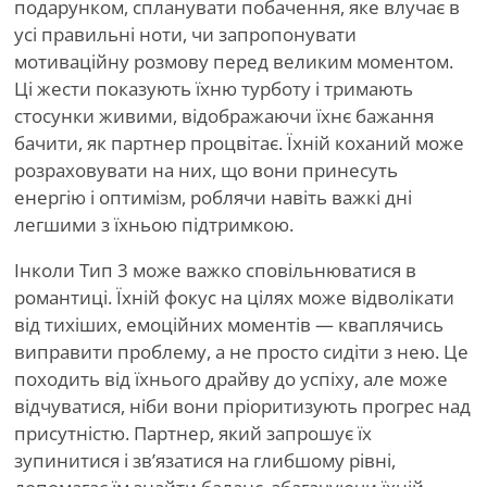
подарунком, спланувати побачення, яке влучає в
усі правильні ноти, чи запропонувати
мотиваційну розмову перед великим моментом.
Ці жести показують їхню турботу і тримають
стосунки живими, відображаючи їхнє бажання
бачити, як партнер процвітає. Їхній коханий може
розраховувати на них, що вони принесуть
енергію і оптимізм, роблячи навіть важкі дні
легшими з їхньою підтримкою.
Інколи Тип 3 може важко сповільнюватися в
романтиці. Їхній фокус на цілях може відволікати
від тихіших, емоційних моментів — кваплячись
виправити проблему, а не просто сидіти з нею. Це
походить від їхнього драйву до успіху, але може
відчуватися, ніби вони пріоритизують прогрес над
присутністю. Партнер, який запрошує їх
зупинитися і зв’язатися на глибшому рівні,