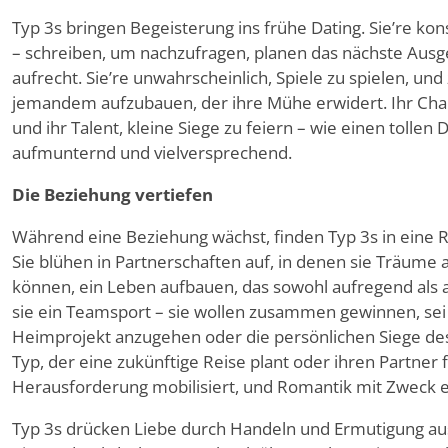
Typ 3s bringen Begeisterung ins frühe Dating. Sie
’
re kon
– schreiben, um nachzufragen, planen das nächste Aus
aufrecht. Sie
’
re unwahrscheinlich, Spiele zu spielen, und
jemandem aufzubauen, der ihre Mühe erwidert. Ihr Chari
und ihr Talent, kleine Siege zu feiern – wie einen tolle
aufmunternd und vielversprechend.
Die Beziehung vertiefen
Während eine Beziehung wächst, finden Typ 3s in eine 
Sie blühen in Partnerschaften auf, in denen sie Träume a
können, ein Leben aufbauen, das sowohl aufregend als auc
sie ein Teamsport – sie wollen zusammen gewinnen, sei 
Heimprojekt anzugehen oder die persönlichen Siege de
Typ, der eine zukünftige Reise plant oder ihren Partne
Herausforderung mobilisiert, und Romantik mit Zweck er
Typ 3s drücken Liebe durch Handeln und Ermutigung aus