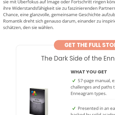
sie mit Überfokus auf Image oder Fortschritt ringen kö
ihre Widerstandsfähigkeit sie zu faszinierenden Partnern
Chance, eine glanzvolle, gemeinsame Geschichte aufzuba
Romantik dreht sich genauso darum, einander zu inspiri
schätzen, den sie wählen.
GET THE FULL STO
The Dark Side of the E
WHAT YOU GET
57-page manual, ex
challenges and paths t
Enneagram types.
Presented in an ea
backed by solid acade