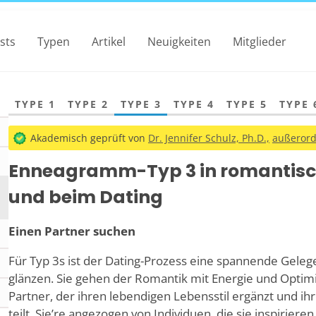
sts
Typen
Artikel
Neuigkeiten
Mitglieder
TYPE 1
TYPE 2
TYPE 3
TYPE 4
TYPE 5
TYPE 
Akademisch geprüft von
Dr. Jennifer Schulz, Ph.D.,
außerorde
Enneagramm-Typ 3 in romantisc
und beim Dating
Einen Partner suchen
Für Typ 3s ist der Dating-Prozess eine spannende Gelege
glänzen. Sie gehen der Romantik mit Energie und Opti
Partner, der ihren lebendigen Lebensstil ergänzt und i
teilt. Sie
’
re angezogen von Individuen, die sie inspiriere