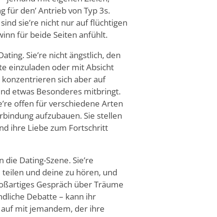
g für den
’
Antrieb von Typ 3s.
sind sie
’
re nicht nur auf flüchtigen
winn für beide Seiten anfühlt.
ating. Sie
’
re nicht ängstlich, den
te einzuladen oder mit Absicht
 konzentrieren sich aber auf
 und etwas Besonderes mitbringt.
e
’
re offen für verschiedene Arten
bindung aufzubauen. Sie stellen
nd ihre Liebe zum Fortschritt
n die Dating-Szene. Sie
’
re
teilen und deine zu hören, und
großartiges Gespräch über Träume
dliche Debatte – kann ihr
 auf mit jemandem, der ihre