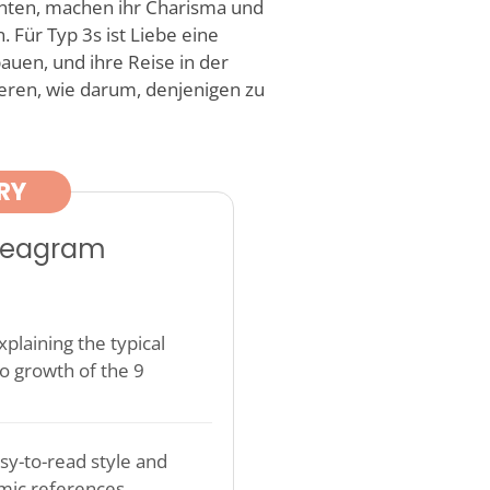
nnten, machen ihr Charisma und
. Für Typ 3s ist Liebe eine
uen, und ihre Reise in der
eren, wie darum, denjenigen zu
RY
nneagram
plaining the typical
o growth of the 9
sy-to-read style and
mic references.