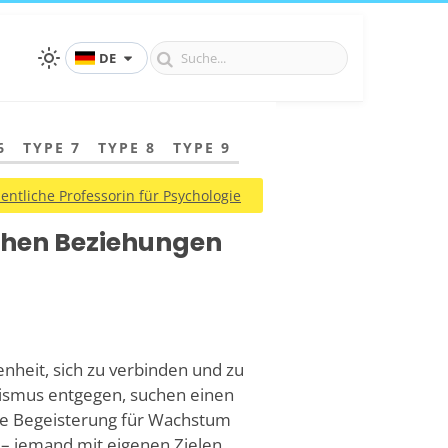
DE
6
TYPE 7
TYPE 8
TYPE 9
ntliche Professorin für Psychologie
hen Beziehungen
nheit, sich zu verbinden und zu
mismus entgegen, suchen einen
hre Begeisterung für Wachstum
n – jemand mit eigenen Zielen,