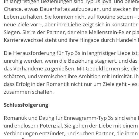
In langfristigen Beziehungen sind Typ 3s loyal und bele
Chance, etwas Dauerhaftes aufzubauen, und stecken ihr
Leben zu halten. Sie könnten nicht auf Routine setzen 
neue Ziele vor –, aber ihre Liebe zeigt sich in konsta
Siegen. Sie
’
re der Partner, der eine Meilenstein-Feier pl
Karrierewechsel steht und ihre Hingabe durch Handeln 
Die Herausforderung für Typ 3s in langfristiger Liebe ist
unruhig werden, wenn die Beziehung stagniert, und das 
das Vorhandene zu genießen. Mit Geduld lernen sie, die s
schätzen, und vermischen ihre Ambition mit Intimität. I
dass Erfolg in der Romantik nicht nur um Ziele geht – es
zusammen schaffen.
Schlussfolgerung
Romantik und Dating für Enneagramm-Typ 3s sind eine 
und endlosem Potenzial. Sie gehen der Liebe mit einem
Verbindungen entzündet, und suchen Partner, die ihren 