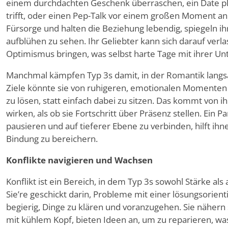
einem durchdachten Geschenk überraschen, ein Date pla
trifft, oder einen Pep-Talk vor einem großen Moment an
Fürsorge und halten die Beziehung lebendig, spiegeln ih
aufblühen zu sehen. Ihr Geliebter kann sich darauf verla
Optimismus bringen, was selbst harte Tage mit ihrer Unt
Manchmal kämpfen Typ 3s damit, in der Romantik langs
Ziele könnte sie von ruhigeren, emotionalen Momenten
zu lösen, statt einfach dabei zu sitzen. Das kommt von 
wirken, als ob sie Fortschritt über Präsenz stellen. Ein Pa
pausieren und auf tieferer Ebene zu verbinden, hilft ihn
Bindung zu bereichern.
Konflikte navigieren und Wachsen
Konflikt ist ein Bereich, in dem Typ 3s sowohl Stärke a
Sie
’
re geschickt darin, Probleme mit einer lösungsorient
begierig, Dinge zu klären und voranzugehen. Sie näher
mit kühlem Kopf, bieten Ideen an, um zu reparieren, was k