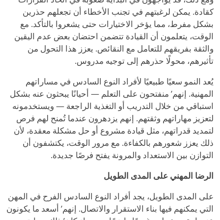
كقادة. يمكن لرغبتهم في تجنب الأخطاء أن تجعلهم حذرين
بشكل مفرط، مما يؤخر الاختيارات حتى يشعروا بالتأكد. مع
الوقت، يتعلمون أن القيادة تتضمن احتضان بعض عدم اليقين
والثقة بفريقهم للتعامل مع النقائص. يعزز هذا التحول من
تأثيرهم، محولًا حذرهم إلى توجيه مدروس.
يُعد النمو سعيًا طبيعيًا لأفراد النوع السادس في مساراتهم
المهنية. إنهم
’
منفتحون على التعلم — أحيانًا يبحثون عنه بشكل
استباقي من خلال التدريب أو التغذية الراجعة — ويستخدمونه
لتعزيز مهاراتهم وثقتهم. إنهم يزدهرون عندما تُمنح لهم فرص
لتمديد قدراتهم، مثل قيادة مشروع أو حل مشكلة معقدة، لأن
ذلك يعزز شعورهم بالكفاءة. مع مرور الوقت، يكتشفون أن
التوازن بين الاستعداد والمرونة يفتح فرصًا جديدة.
الرضا المهني على المدى الطويل
على المدى الطويل، يجد أفراد النوع السادس الفرح في المهن
التي يمكنهم فيها بناء الاستقرار والاتصال. إنهم
’
أسعد ما يكونون