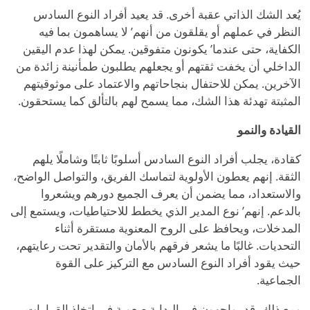
يُعد الشك الذاتي عقبة أخرى. قد يعيد أفراد النوع السادس
النظر في عملهم أو يقلقون من أنهم
’
لا يساهمون بما فيه
الكفاية، حتى عندما
’
يكونون متفوقين. يمكن لهذا عدم اليقين
الداخلي أن يخفت ثقتهم أو يجعلهم يطلبون طمأنينة زائدة من
الآخرين. يمكن للاحتفال بنجاحاتهم والاعتماد على موثوقيتهم
المثبتة تهدئة هذا الشك، مما يسمح لهم بالتألق كما يستحقون.
القيادة والنمو
كقادة، يجلب أفراد النوع السادس أسلوبًا ثابتًا وشاملًا يلهم
الثقة. إنهم يعطون الأولوية لتماسك الفريق، والتواصل الواضح،
والاستعداد، مما يضمن أن يعرف الجميع دورهم ويشعروا
بالدعم. إنهم
’
نوع المدير الذي يخطط للاحتياطيات، ويستمع إلى
المدخلات، ويحافظ على الروح المعنوية مستقرة أثناء
التحديات. غالبًا ما يشعر فرقهم بالأمان والتقدير تحت رعايتهم،
حيث يقود أفراد النوع السادس مع التركيز على القوة
الجماعية.
ومع ذلك، قد يواجهون في البداية صعوبة في اتخاذ القرارات