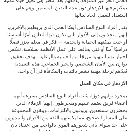
العمل الحر غير المتوقع. يدفعهم بعد النظر إلى تخيل حياة مهنية
يمكنهم فيها الازدهار دون عدم اليقين المستمر، وهم على
استعداد للعمل الجاد لبنائها.
يقدر أفراد النوع السادس أيضًا العمل الذي يربطهم بالآخرين.
إنهم
’
منجذبون إلى الأدوار التي تكون فيها التعاون أمرًا أساسيًا
أو حيث يمكنهم الحماية والخدمة — فكر في معلم يعزز فصلًا
دراسيًا آمنًا أو فني يحافظ على عمل الأنظمة بسلاسة. تعكس
اختياراتهم المهنية مزيجًا من العملية والرعاية، بهدف تحقيق
توازن بين الأمان الشخصي والخير الجماعي. هذه التعمدية
تُعدّهم لرحلة مهنية تشعر بالثبات والمكافأة في آن واحد.
الازدهار في مكان العمل
بمجرد توليهم دورًا، يثبت أفراد النوع السادس بسرعة أنهم
أعضاء فريق يعتمد عليهم ومنخرطون. إنهم
’
الزملاء الذين
يحضرون مستعدين، ويوفون بالالتزامات، ويبقون المجموعة
على المسار الصحيح، مما يكسبهم الثقة من الأقران والمديرين
على حد سواء. يأتي شعورهم القوي بالواجب من اعتقاد بأن