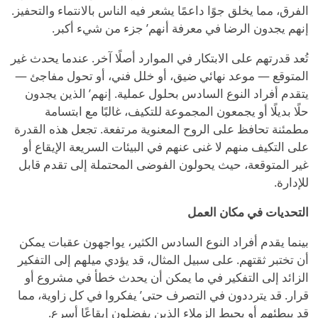
الفرق، مما يخلق جوًا داعمًا يشعر فيه الناس بالانتماء والتحفيز.
إنهم يجدون الرضا في معرفة أنهم
’
جزء من شيء أكبر.
تُعد قدرتهم على الابتكار في الموارد أصلًا آخر. عندما يحدث غير
المتوقع — موعد نهائي ضيق، أو خلل فني، أو تحول مفاجئ —
يتقدم أفراد النوع السادس بحلول عملية. إنهم
’
الذين يجدون
حلًا بديلًا أو يجمعون المجموعة للتكيف، غالبًا مع ابتسامة
مطمئنة تحافظ على الروح المعنوية مرتفعة. تجعل هذه القدرة
على التكيف منهم لا غنى عنهم في البيئات السريعة الإيقاع أو
غير المتوقعة، حيث يحولون الفوضى المحتملة إلى تقدم قابل
للإدارة.
التحديات في مكان العمل
بينما يقدم أفراد النوع السادس الكثير، يواجهون عقبات يمكن
أن تختبر ثقتهم. على سبيل المثال، قد يؤدي ميلهم إلى التفكير
الزائد إلى التفكير في ما يمكن أن يحدث خطأ في مشروع أو
قرار. قد يترددون في التصرف حتى
’
يفكروا في كل زاوية، مما
قد يبطئهم أو يحبط الزملاء الذين يفضلون إيقاعًا أسرع.