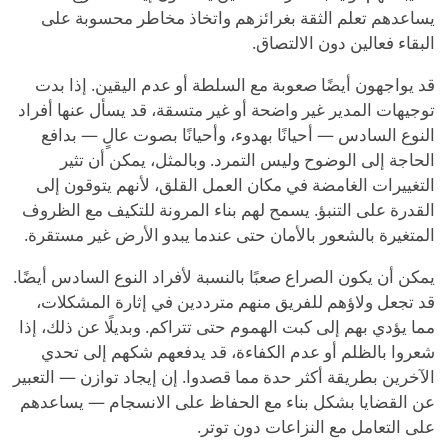
يساعدهم تعلم الثقة بغرائزهم واتخاذ مخاطر محسوبة على
البقاء فعالين دون الالتصاق.
قد يواجهون أيضًا صعوبة مع السلطة أو عدم اليقين. إذا بدت
توجيهات المدير غير واضحة أو غير متسقة، قد يسأل عنها أفراد
النوع السادس — أحيانًا بهدوء، وأحيانًا بصوت عالٍ — بدافع
الحاجة إلى الوضوح وليس التمرد. وبالمثل، يمكن أن تثير
التغييرات الغامضة في مكان العمل القلق، لأنهم يتوقون إلى
القدرة على التنبؤ. يسمح لهم بناء المرونة للتكيف مع الظروف
المتغيرة بالشعور بالأمان حتى عندما يبدو الأرض غير مستقرة.
يمكن أن يكون الصراع صعبًا بالنسبة لأفراد النوع السادس أيضًا.
قد تجعل ولاؤهم للفريق منهم مترددين في إثارة المشكلات،
مما يؤدي بهم إلى كبت الهموم حتى تتراكم. وبديلًا عن ذلك، إذا
شعروا بالظلم أو عدم الكفاءة، قد يدفعهم شكهم إلى تحدي
الآخرين بطريقة أكثر حدة مما قصدوا. إن إيجاد توازن — التعبير
عن القضايا بشكل بناء مع الحفاظ على الانسجام — يساعدهم
على التعامل مع النزاعات دون توتر.