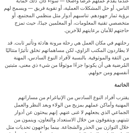
عندما يقدم عملهم غرضًا واضحًا — سواء كان
’
ذلك حماية
الناس، أو حل المشكلات العملية، أو تقوية فريق — ويسمح لهم
برؤية ثمار جهودهم. تناسبهم أدوار مثل منظمي المجتمع، أو
متخصصي تقنية المعلومات، أو المعلمين جيدًا، حيث تمزج
حاجتهم للأمان برعايتهم للآخرين.
رحلتهم في مكان العمل هي رحلة مرونة هادئة وتأثير ثابت. قد
لا يطاردون المكتب الزاوي، لكن مساهماتهم تخلق تأثيرًا متتاليًا
من الثقة والموثوقية. بالنسبة لأفراد النوع السادس، المهنة
المُرضية هي أن يكونوا جزءًا موثوقًا من شيء ذي معنى، مثبتين
أنفسهم ومن حولهم.
الخاتمة
يقترب أفراد النوع السادس من الإنياغرام من مساراتهم
المهنية وأماكن عملهم بمزيج من الولاء وبعد النظر والعمل
الجماعي الذي يجعلهم لا غنى عنهم. إنهم يبحثون عن أدوار
تثبتهم، ويتفوقون من خلال الاستعداد والتعاون، وينمون من
خلال التوازن بين الحذر والشجاعة. بينما يواجهون تحديات مثل