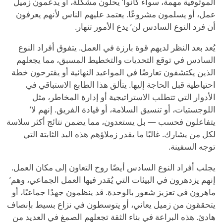
الموثوقية مهمة، سواء كانوا
’
يحلون مشكلة، أو يدعمون زميل
عمل، أو يسلمون مشروعًا. يعتمد عليهم الناس لأنهم يعرفون
أن فرد النوع السادس لن
’
يدع الأمور تنهار.
يُعد بعد النظر لديهم قوة بارزة في العمل. يتفوق أفراد النوع
السادس في توقع التحديات والتخطيط المسبق، مما يجعلهم
الذين يكتشفون تعارضًا في المواعيد النهائية أو يقترحون خطة
احتياطية قبل الحاجة إليها. يتألق هذا الطابع الاستباقي في
الأدوار التي تتطلب الاستراتيجية أو إدارة المخاطر، مثل
اللوجستيات، أو تنسيق السلامة، أو قيادة الفريق. إنهم لا
’
يتفاعلون فحسب — بل يستعدون، مما يضمن نتائج أكثر سلاسة
لكل من يشارك. غالبًا ما يقدر زملاؤهم هذه اليد الثابتة التي
توجه السفينة.
يجلب أفراد النوع السادس أيضًا روح التعاون إلى مكان العمل.
إنهم يزدهرون في البيئات التي يُقدر فيها العمل الجماعي، وهم
’
ماهرون في تعزيز شعور بالوحدة. قد ينظمون جهدًا جماعيًا، أو
يتحققون من زميل يعاني، أو يتوسطون في نزاع بسيط بإنصاف
هادئ. هذه البراعة في بناء الثقة تجعلهم الصمغ في العديد من