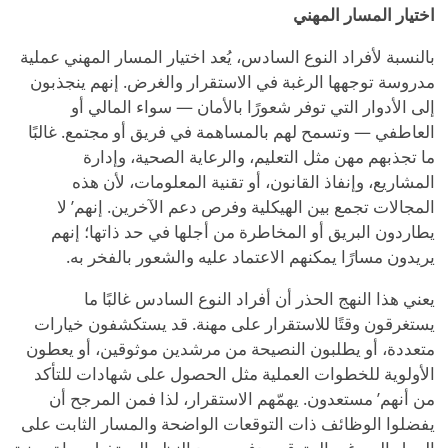
اختيار المسار المهني
بالنسبة لأفراد النوع السادس، يُعد اختيار المسار المهني عملية
مدروسة توجهها الرغبة في الاستقرار والغرض. إنهم ينجذبون
إلى الأدوار التي توفر شعورًا بالأمان — سواء المالي أو
العاطفي — وتسمح لهم بالمساهمة في فريق أو مجتمع. غالبًا
ما تجذبهم مهن مثل التعليم، والرعاية الصحية، وإدارة
المشاريع، وإنفاذ القانون، أو تقنية المعلومات، لأن هذه
المجالات تجمع بين الهيكلية وفرص دعم الآخرين. إنهم
’
لا
يطاردون البريق أو المخاطرة من أجلها في حد ذاتها؛ إنهم
يريدون مسارًا يمكنهم الاعتماد عليه والشعور بالفخر به.
يعني هذا النهج الحذر أن أفراد النوع السادس غالبًا ما
يستغرقون وقتًا للاستقرار على مهنة. قد يستكشفون خيارات
متعددة، أو يطلبون النصيحة من مرشدين موثوقين، أو يعطون
الأولوية للخطوات العملية مثل الحصول على شهادات للتأكد
من أنهم
’
مستعدون. يهمّهم الاستقرار، لذا فمن المرجح أن
يفضلوا الوظائف ذات التوقعات الواضحة والمسار الثابت على