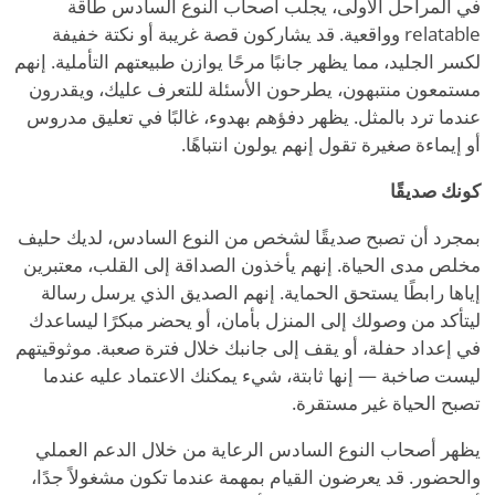
في المراحل الأولى، يجلب أصحاب النوع السادس طاقة
relatable وواقعية. قد يشاركون قصة غريبة أو نكتة خفيفة
لكسر الجليد، مما يظهر جانبًا مرحًا يوازن طبيعتهم التأملية. إنهم
مستمعون منتبهون، يطرحون الأسئلة للتعرف عليك، ويقدرون
عندما ترد بالمثل. يظهر دفؤهم بهدوء، غالبًا في تعليق مدروس
أو إيماءة صغيرة تقول إنهم يولون انتباهًا.
كونك صديقًا
بمجرد أن تصبح صديقًا لشخص من النوع السادس، لديك حليف
مخلص مدى الحياة. إنهم يأخذون الصداقة إلى القلب، معتبرين
إياها رابطًا يستحق الحماية. إنهم الصديق الذي يرسل رسالة
ليتأكد من وصولك إلى المنزل بأمان، أو يحضر مبكرًا ليساعدك
في إعداد حفلة، أو يقف إلى جانبك خلال فترة صعبة. موثوقيتهم
ليست صاخبة — إنها ثابتة، شيء يمكنك الاعتماد عليه عندما
تصبح الحياة غير مستقرة.
يظهر أصحاب النوع السادس الرعاية من خلال الدعم العملي
والحضور. قد يعرضون القيام بمهمة عندما تكون مشغولاً جدًا،