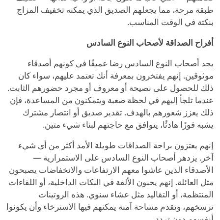
طبقة مرحة، مما يجعلهم الصديق الذي يمكنه تخفيف المزاج
بنكتة في الوقت المناسب.
أفراح الصداقة لأصحاب النوع السادس
يجد أصحاب النوع السادس رضا عميقًا في كونهم أصدقاء
موثوقين. إنهم يفتخرون بمعرفة أنك تعتمد عليهم، سواء كان
ذلك للحصول على نصيحة أو معروف أو مجرد حضورهم الثابت.
عندما تلجأ إليهم في لحظة صعبة ويتمكنون من المساعدة، فإن
ذلك يعزز شعورهم بالهدف. تقدير صديق أو انتصار مشترك
يشبه فوزًا هادئًا، يتوافق مع حاجتهم لبناء شيء متين.
إنهم يعتزون براحة الصداقات طويلة الأمد أكثر من أي شيء
آخر. يزدهر أصحاب النوع السادس على الاستمرارية —
الأصدقاء الذين عاشوا معهم الارتفاعات والانخفاضات يصبحون
مثل العائلة. إنهم يحبون الألفة في النكات الداخلية، أو اللقاءات
المنتظمة، أو التقاليد مثل عشاء سنوي. هذه الروتينات
ترسخهم، وتقدم مساحة آمنة يمكنهم فيها الاسترخاء وأن يكونوا
أنفسهم دون تردد.