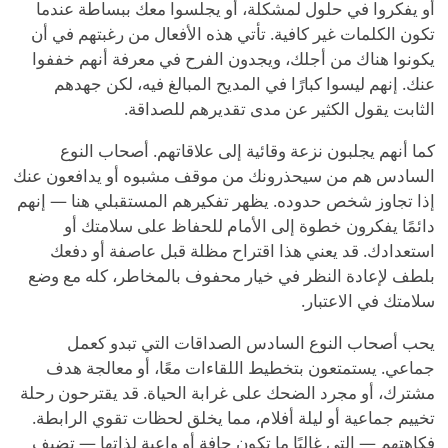
أو يفكروا في حلول لمشكلة، أو يجلسوا معك ببساطة عندما
تكون الكلمات غير كافية. تأتي هذه الأفعال من رغبتهم في أن
يكونوا هناك من أجلك، ويجدون الفرح في معرفة أنهم خففوا
عنك. إنهم ليسوا كبارًا في المديح المبالغ فيه، لكن جهدهم
الثابت يقول الكثير عن مدى تقديرهم للصداقة.
كما أنهم يجلبون نزعة وقائية إلى علاقاتهم. أصحاب النوع
السادس هم من سيحذرونك من موقف مشبوه أو يدافعون عنك
إذا تجاوز شخص حدوده. يظهر تفكيرهم المستقبلي هنا — إنهم
دائمًا يفكرون خطوة إلى الأمام للحفاظ على سلامتك أو
استعدادك. قد يعني هذا اقتراح مظلة قبل عاصفة أو دفعك
بلطف لإعادة النظر في خيار محفوف بالمخاطر، كله مع وضع
سلامتك في الاعتبار.
يحب أصحاب النوع السادس الصداقات التي تبدو كعمل
جماعي. يستمتعون بتخطيط اللقاءات معًا، أو معالجة هدف
مشترك، أو مجرد الضحك على غرابة الحياة. قد يقترحون رحلة
تخييم جماعية أو ليلة أفلام، مما يخلق لحظات تقوي الرابطة.
فكاهتهم — التي غالبًا ما تكون جافة أو واعية لذاتها — تضيف