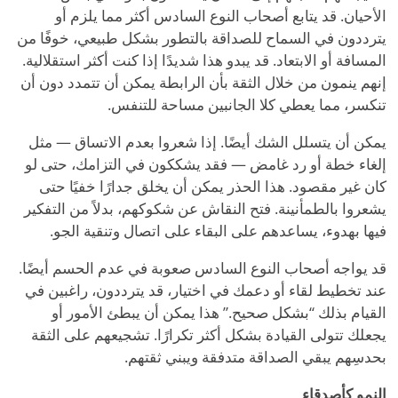
الأحيان. قد يتابع أصحاب النوع السادس أكثر مما يلزم أو
يترددون في السماح للصداقة بالتطور بشكل طبيعي، خوفًا من
المسافة أو الابتعاد. قد يبدو هذا شديدًا إذا كنت أكثر استقلالية.
إنهم ينمون من خلال الثقة بأن الرابطة يمكن أن تتمدد دون أن
تنكسر، مما يعطي كلا الجانبين مساحة للتنفس.
يمكن أن يتسلل الشك أيضًا. إذا شعروا بعدم الاتساق — مثل
إلغاء خطة أو رد غامض — فقد يشككون في التزامك، حتى لو
كان غير مقصود. هذا الحذر يمكن أن يخلق جدارًا خفيًا حتى
يشعروا بالطمأنينة. فتح النقاش عن شكوكهم، بدلاً من التفكير
فيها بهدوء، يساعدهم على البقاء على اتصال وتنقية الجو.
قد يواجه أصحاب النوع السادس صعوبة في عدم الحسم أيضًا.
عند تخطيط لقاء أو دعمك في اختيار، قد يترددون، راغبين في
القيام بذلك
“
بشكل صحيح.” هذا يمكن أن يبطئ الأمور أو
يجعلك تتولى القيادة بشكل أكثر تكرارًا. تشجيعهم على الثقة
بحدسِهم يبقي الصداقة متدفقة ويبني ثقتهم.
النمو كأصدقاء