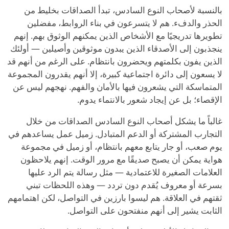
بالنسبة لأصحاب النوع السادس، تبدأ الصداقات بخليط من
الحذر والدفء. هم لا يتسرعون في بناء الروابط، مفضلين
تطويرها تدريجيًا مع الأشخاص الذين يمكنهم الوثوق بهم. إنهم
ينجذبون إلى الأصدقاء الذين يبدون موثوقين وأصيلين — أولئك
الذين يفون بكلمتهم ويحضرون بانتظام. على الرغم من أنهم قد
لا يسعون إلى دائرة اجتماعية كبيرة، إلا أنهم يقدرون المجموعة
المتماسكة التي يشعرون فيها بالأمان والفهم. نهجهم ليس عن
الإقصاء؛ بل عن إيجاد شعور بالانتماء يدوم.
غالباً ما يشكل أصحاب النوع السادس الصداقات من خلال
التجارب المشتركة أو الدعم المتبادل. زميل عمل يساعدهم في
يوم صعب، أو جار يتابع معهم بانتظام، أو زميل في مجموعة
هواية يمكن أن يصبح صديقًا مع مرور الوقت. إنهم يلاحظون
العلامات الصغيرة للاعتمادية — مثل رسالة يتم الرد عليها
بسرعة أو معروف يُقدم دون تردد — وهذه اللحظات تبني
ثقتهم في العلاقة. هم ليسوا بارزين في التواصل، لكن اهتمامهم
الثابت يشير إلى أنهم منفتحون على التواصل.