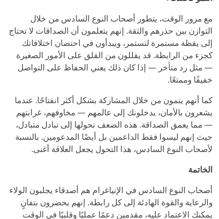
مع مرور الوقت، يتطور أصحاب النوع السادس من خلال
التوازن بين حذرهم والثقة. إنهم يتعلمون أن الصداقات لا تحتاج
إلى يقظة مستمرة لتستمر، ويبدأون في احتضان اختلافاتك
كجزء من الرابطة. قد يقللون من القلق على الأمور الصغيرة
— مثل رد متأخر — إذا كان ذلك يعني الحفاظ على التواصل
خفيفًا وممتعًا.
كما أنهم ينمون من خلال المشاركة بشكل أكثر انفتاحًا. عندما
يشعرون بالأمان، يدخلونك إلى عالمهم — مخاوفهم، غرابتهم
— مما يعمق الصداقة. هذه الضعف تحولها إلى تبادل متبادل،
حيث إنهم ليسوا فقط الداعمين بل أيضًا المدعومين. بالنسبة
لأصحاب النوع السادس، هذا التحول يجعل العلاقة أغنى.
الخاتمة
أصحاب النوع السادس في الإنياغرام هم أصدقاء يجلبون الولاء
والرعاية والقوة الهادئة إلى كل رابطة. إنهم يحضرون بتفانٍ
يمكنك الاعتماد عليه، مقدمين دعمًا عمليًا وقلبيًا في الوقت