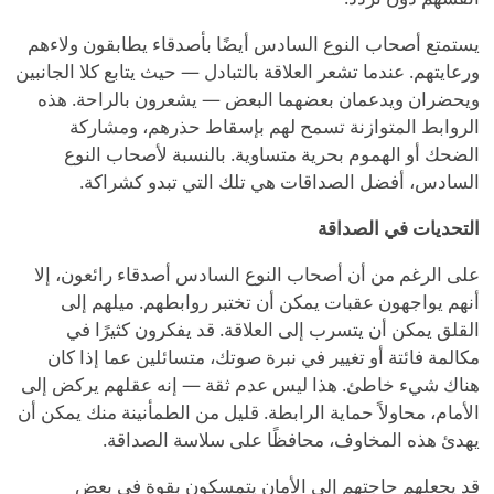
يستمتع أصحاب النوع السادس أيضًا بأصدقاء يطابقون ولاءهم
ورعايتهم. عندما تشعر العلاقة بالتبادل — حيث يتابع كلا الجانبين
ويحضران ويدعمان بعضهما البعض — يشعرون بالراحة. هذه
الروابط المتوازنة تسمح لهم بإسقاط حذرهم، ومشاركة
الضحك أو الهموم بحرية متساوية. بالنسبة لأصحاب النوع
السادس، أفضل الصداقات هي تلك التي تبدو كشراكة.
التحديات في الصداقة
على الرغم من أن أصحاب النوع السادس أصدقاء رائعون، إلا
أنهم يواجهون عقبات يمكن أن تختبر روابطهم. ميلهم إلى
القلق يمكن أن يتسرب إلى العلاقة. قد يفكرون كثيرًا في
مكالمة فائتة أو تغيير في نبرة صوتك، متسائلين عما إذا كان
هناك شيء خاطئ. هذا ليس عدم ثقة — إنه عقلهم يركض إلى
الأمام، محاولاً حماية الرابطة. قليل من الطمأنينة منك يمكن أن
يهدئ هذه المخاوف، محافظًا على سلاسة الصداقة.
قد يجعلهم حاجتهم إلى الأمان يتمسكون بقوة في بعض