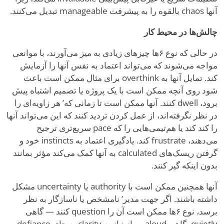
آنها chaos بالقوه را به پیشرفت manageable تبدیل می‌کنند.
چالش‌ها در محیط کار
در حالی که نوع ۶ها چیزهای زیادی به میز می‌آورند، با موانعی
مواجه می‌شوند که می‌تواند اعتماد به نفس آنها را آزمایش
کند. تمایل آنها به overthink برای مثال ممکن است باعث
شود روی آنچه ممکن است با یک پروژه یا تصمیم اشتباه پیش
برود، dwell کنند. آنها ممکن است تا زمانی که
’
هر زاویه‌ای را
در نظر نگرفته‌اند، از عمل کردن تردید کنند که این می‌تواند آنها
را کند کند یا هم‌تیمی‌هایی را که pace سریع‌تری ترجیح
می‌دهند، frustrate کند. یادگیری اعتماد به instincts خود و
گرفتن ریسک‌های calculated به آنها کمک می‌کند مؤثر بمانند
بدون اینکه گیر کنند.
آنها همچنین ممکن است با authority یا uncertainty مشکل
داشته باشند. اگر جهت مدیر
’
نامشخص یا ناسازگار به نظر
برسد، نوع ۶ها ممکن است آن را question کنند — گاهی
quietly، گاهی aloud — از نیاز به clarity به جای defiance.