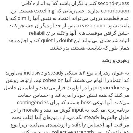
second-guess کنند یا نگران باشند که
’
به اندازه کافی
contribution ندارند، حتی زمانی که
’
excelling هستند. این
عدم قطعیت درونی می‌تواند اعتماد به نفس آنها را dim کند یا
باعث شود reassurance بیش از حد از دیگران جستجو کنند.
جشن گرفتن موفقیت‌های آنها و تکیه بر reliability
اثبات‌شده‌شان می‌تواند این doubt را quiet کند و اجازه دهد
همان‌طور که شایسته هستند، بدرخشند.
رهبری و رشد
به عنوان رهبران، نوع ۶ها سبکی steady و inclusive می‌آورند
که اعتماد را الهام می‌بخشد. آنها cohesion تیم، ارتباط روشن
و preparedness را در اولویت قرار می‌دهند و اطمینان حاصل
می‌کنند که همه نقش خود را می‌دانند و احساس حمایت
می‌کنند. آنها نوعی boss هستند که برای contingencies
برنامه‌ریزی می‌کند، به input گوش می‌دهد و morale را در
طول چالش‌ها steady نگه می‌دارد. تیم‌های آنها اغلب تحت
مراقبت آنها احساس safety و ارزشمندی می‌کنند، زیرا نوع
۶ها با تمرکز روی collective strength رهبری می‌کنند.