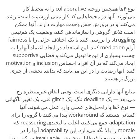
نوع ۶ها همچنین روحیه collaborative را به محیط کار
می‌آورند. آنها در محیط‌هایی که کار تیمی ارزشمند است، رشد
می‌کنند و در پرورش حس وحدت مهارت دارند. آنها ممکن
است تلاش گروهی را سازماندهی کنند، وضعیت یک هم‌تیمی
struggling را بررسی کنند یا یک اختلاف جزئی را با fairness
آرام mediation کنند. این استعداد در ایجاد اعتماد آنها را به
چسب بسیاری از تیم‌ها تبدیل می‌کند و فضایی supportive
ایجاد می‌کند که در آن افراد احساس inclusion و motivation
کنند. آنها رضایت را در این می‌یابند که بدانند بخشی از چیزی
بزرگ‌تر هستند.
منابع آنها دارایی دیگری است. وقتی اتفاق غیرمنتظره رخ
می‌دهد — یک deadline تنگ، یک glitch فنی، یک تغییر ناگهانی
— نوع ۶ها با راه‌حل‌های عملی وارد عمل می‌شوند. آنها
کسانی هستند که workaround پیدا می‌کنند یا گروه را برای
adaptation جمع می‌کنند، اغلب با لبخندی reassuring که
morale را بالا نگه می‌دارد. این adaptability آنها را در
تنظیمات سریع یا غیرقابل پیش‌بینی invaluable می‌کند، زیرا