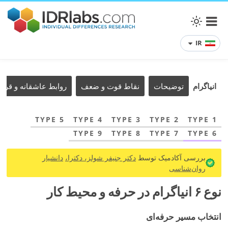
IR
انیاگرام
توضیحات
نقاط قوت و ضعف
روابط عاشقانه و قرار
TYPE 5
TYPE 4
TYPE 3
TYPE 2
TYPE 1
TYPE 9
TYPE 8
TYPE 7
TYPE 6
بررسی آکادمیک توسط
دکتر جنیفر شولز، دکترا،
دانشیار
روان‌شناسی
نوع ۶ انیاگرام در حرفه و محیط کار
انتخاب مسیر حرفه‌ای