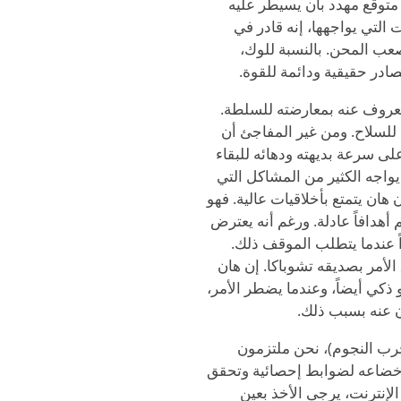
متوقع مهدد بأن يسيطر عليه
 التي يواجهها، إنه قادر في
صعب المحن. بالنسبة للوك،
در حقيقية ودائمة للقوة.
 معروف عنه بمعارضته للسلطة.
للسلاح. ومن غير المفاجئ أن
على سرعة بديهته ودهائه للبقاء
 يواجه الكثير من المشاكل التي
 هان يتمتع بأخلاقيات عالية. فهو
أهدافاً عادلة. ورغم أنه يعترض
 عندما يتطلب الموقف ذلك.
الأمر بصديقه تشوباكا. إن هان
كي أيضاً، وعندما يضطر الأمر،
ون عنه بسبب ذلك.
حرب النجوم)، نحن ملتزمون
 إخضاعه لضوابط إحصائية وتحقق
 الإنترنت، يرجى الأخذ بعين