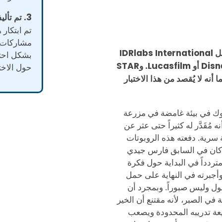
3. تم تأليفه من قبل خبراء محترفين.
تم ابتكار 
مشاركات 
تم تطوير اختبار حرب النجوم (IDR-SWCT©) من قبل IDRlabs International
بشكل احت
وهو ملك لها فقط. لا علاقة للاختبار IDR-SWCT بـ Disney أو Lucasfilm. وSTAR
حول الاختل
 علامة مسجلة لصالح Lucasfilm Ltd. كما أنه لا يُقصد من هذا الاختبار
 لوك في بيئة غامضة في مزرعة
ُقَدَّر له كثيراً حتى عثر عن
رية. دفعته هذه الروبوتات
ي كان في السابق فارس جيدي
دداً في البداية حول فكرة
أجبرته في النهاية على حمل
ول وليس صبوراً. وبمجرد أن
 في الصبر، لأنه مقتنع أن الخير
يعة تدريبه المحدودة ويصعب