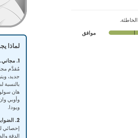
لخاطئة.
موافق
لماذا يج
1. مجاني.
ا
مُقدَّم م
جديد، ويت
بالنسبة ل
هان سولو، 
وأوبي وان
ويودا.
2. الضوابط الإحصائية.
إحصائي لل
الدقة وال