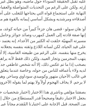
عليه تقبل الحقيقة السوداء حول ماضيه، وهو بطل غير 
إرثه. ولكن على الرغم من التحديات المتواصلة والعقبات
النهاية على استجماع قواه التي يحتاجها للتغلب على أ
أصدقاءه ومرشديه وبشكل أساسي إيمانه بالقوة هم مصا
أو: هان سولو - قضى هان جزءاً كبيراً من حياته كوغد،
إنها صفة قادته إلى العمل كمهرب وصائد جوائز وحامل 
مسيرته المهنيّة خلقت له الكثير من الأعداء. إنه يعتمد 
على قيد الحياة، لكن لسانه اللاذع وثقته بنفسه يجعلانه
يخرج منها بنفسه. على الرغم من طبيعته القاسية، إلا أن
ينهب المجرمين وتجار العبيد، ولكن ذلك فقط لأنه يراهم 
بصخب إذا ما تم عكس ذلك، إلا أنه شخص عاطفي جداً
لديه ولاء بأعماقه للناس من حوله، وخاصة عندما يتعلق 
في غالب الأحيان متهور وكوميدي سوداوي وساخر. وهو ذ
لا يرحم. لا يخاف الهجوم أولاً ولا يهتم لما يقوله الآخر
بصفتنا مؤلفي وناشري هذا الاختبار (اختبار شخصيات 
بجعل الاختبار دقيقاً وصحيحاً قدر المستطاع من خلال
من الصحة. قبل الإجابة على اختبارنا المُقدم مجاناً عبر