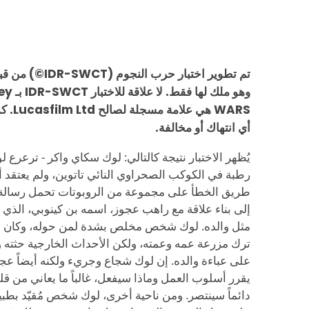
WARS هي
أي انتهاك أو مخالفة.
يُظهر الاختبار نتيجة كالتالي: لوك سكاي واكر - ترعرع
رطبة في الكوكب الصحراوي النائي تاتوين، ولم يعتقد أنه م
طريق الخطأ على مجموعة من الروبوتات تحمل رسالة س
إلى بناء علاقة مع راهب عجوز، اسمه بن كينوبي، الذ
مثل والده. لوك شخص مخلص بشدة لمن حوله، وكان متر
ترك مزرعة عمه وعمته، ولكن الأحداث الخارجية حثته و
على عباءة والده. إن لوك شجاع وجريء ولكنه أيضاً عج
يقرر أسلوب العمل وماذا سيفعل، غالباً ما يعاني من قلة
دائماً سينتصر. ومن ناحية أخرى، لوك شخص مُقيّد بطب