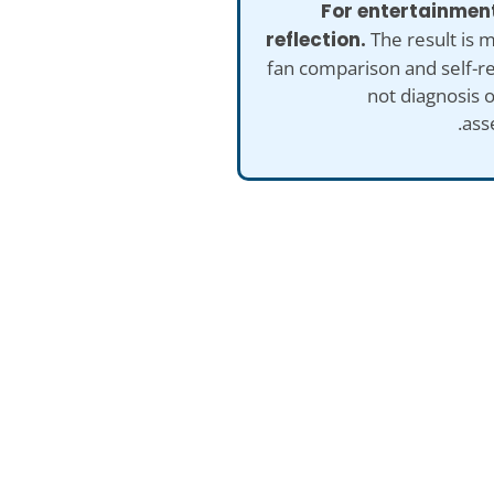
3. For entertainme
reflection.
The result is 
fan comparison and self-re
not diagnosis 
ass