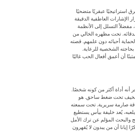
ه المشرق استراتيجيًا عبقريًا متضحيًا
 الإشارات العاطفية الدقيقة
 مفضلاً التسلل إلى الأنظمة
صدقائه. تحت مظهره الخالي من
حماية أحبائه دون علمهم. قصته
 بحاجته الشخصية للرعاية.
تًا أن أعمق أفعال الحب غالبًا
 يشعر أنه أداة أكثر من كونه شخصًا.
ل مخيف تحت ضغط ساحق. هو
بدقة صارمة سريرية. تحت سمعته
يلعبه، يُعد خليفة بيأس يستطيع
رمج والبحث المؤلم عن ترك الأمل
ا إيانا أن من يبدون لا يُقهرون