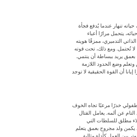
، حياته تنهار عندما يُدفع فجأة
ئه، يتحمل مرارًا أعباء
اتي التدميري، ممزقًا هويته
ا تُحتمل. ومع ذلك، تحت قوته
المرعبة وأقنعته المتغيرة يكمن روحًا compassionate بعمق يريد ببساطة أن ينتمي.
وتعلم وضع الحدود اللازمة
إيانا أن القوة الحقيقية لا توجد
كه الطفولي خدرًا مرعبًا تجاه الخوف
التام عن ألمه. يعامل القتال
لاء مطلق للسلطات التي
د يكمن ولد مجروح بعمق يتعلم
ر بين العمل كأداة مثالية