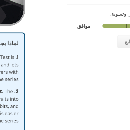
ي وتسوية.
موافق
بع
لماذا يج
Test is
1. Free.
 and lets
ers with
e series.
The
2. Everyday self-report.
aits into
bits, and
is easier
e series.