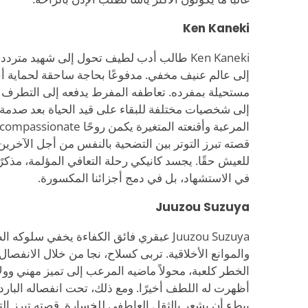
Ken Kaneki
Ken Kaneki طالب أدب لطيف تحول إلى شهيد متردد
إلى عالم عنيف مخفي. مدفوعًا بحاجة ساحقة لحماية أحبا
مستحيلة بمفرده. تعاطفه المفرط يدفعه إلى التطرف الذ
إلى شخصيات مختلفة للبقاء على قيد الحياة بعد صدمة ل
قصته تبرز التوتر بين التضحية بالنفس من أجل الآخرين 
للعيش حقًا. يجسد كانيكي رحلة التعافي المؤلمة، مذكرًا 
في الاستشهاد، بل في دمج أجزائنا المكسورة.
Juuzou Suzuya
Juuzou Suzuya عبقري فائق الكفاءة يخفي سلو
والموانع الأخلاقية. تربى كسلاح، نجا من خلال الانفصال 
الخطر كلعبة، محولاً ماضيه المرعب إلى تميز مهني وو
أظهرت له اللطف أخيرًا. ومع ذلك، تحت انفصاله البار
ببطء أن يشعر بالثقل العاطفي للخسارة. قصته تبرز التوت