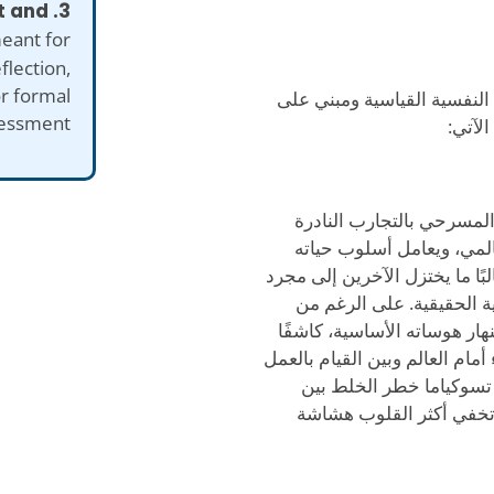
nt and
meant for
flection,
or formal
ى من المنهجية النفسية القياسية ومبني على
essment.
لآتي:
هوسه المسرحي بالتجارب النادرة
لمي، ويعامل أسلوب حياته
ًا ما يختزل الآخرين إلى مجرد
ة الحقيقية. على الرغم من
نهار هوساته الأساسية، كاشفًا
 أمام العالم وبين القيام بالعمل
 تسوكياما خطر الخلط بين
ما تخفي أكثر القلوب هشاشة