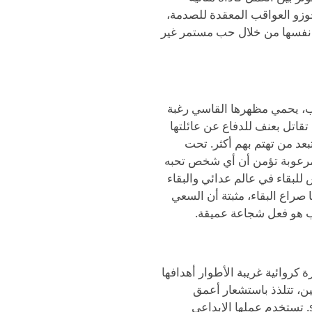
وزو العواقب المعقدة للصدمة،
اء نفسها من خلال حب مستمر غير
ة الغضب، يحمي مظهرها القاسي رغبة
تقاتل بعنف للدفاع عن عائلتها
 تبعد من تهتم بهم أكثر. تحت
رعوبة تؤمن أن أي شخص تحبه
 للبقاء في عالم عدائي والبقاء
صراع البقاء، مثبتة أن السعي
ضب هو فعل شجاعة عميقة.
ساحرة كروائية غريبة الأطوار أهدافها
 حادة كالسكين، تتلذذ باستشعار أعمق
رغبات الناس، وتmanipulate الآخرين بلعب sadistic. تستخدم عملها الإبداعي