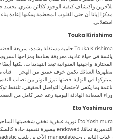
للآخرين واكتشاف كيفية الوجود ككائن بشري. يجسد ج
مذكرًا إيانا أن حتى القلوب المحطمة يمكنها إعادة بن
استغلالي.
Touka Kirishima
Touka Kirishima حامية مستقلة بشدة، سريع
يائسة في حياة عادية. معروفة بعنادها ومزاجها السريع، 
المختارة. واجهتها العدوانية تبعد التهديدات، لكنها أيضًا
مظهرها الشائك يكمن خوف عميق من الهجر — فتاة م
سيتركها في النهاية. قصتها تبرز التوتر بين تصلب النفس
ناعمة بما يكفي لاحتضان التواصل الحقيقي. تلتقط توكا 
وراء السعادة الهادئة اليومية رغم عمر كامل من الغ
Eto Yoshimura
Eto Yoshimura ثورية عبقرية تخفي شخصيتها ال
التدميرية تمامًا. endowed ببصيرة نفسية