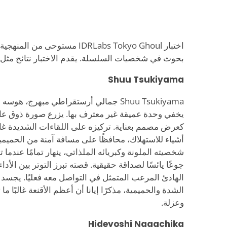
اختبار IDRLabs Tokyo Ghoul مستوح
بحوث في شخصيات السلسلة. يقدم الاختبار نتائج مثل ا
Shuu Tsukiyama
Shuu Tsukiyama جمالي أرستقراطي مبهرج، 
يخفي وحدة عميقة غير معترف بها. يزرع صورة ذوق عا
كعرض مصمم بعناية. تركيزه على اللقاءات الشديدة غالب
أشياء للاستهلاك، محافظًا على مسافة آمنة من الحميمي
شخصيته الملونة وكبريائه الملذاتي، ينهار تمامًا عندما ت
جوعًا يائسًا لصداقة حقيقية. قصته تبرز التوتر بين الأداء
الهادئ المرعب المتمثل في التواصل معه فعليًا. يجسد
الشدة والحميمية، مذكرًا إيانا أن أعظم الأقنعة غالبًا 
وعزلة.
Hideyoshi Nagachika