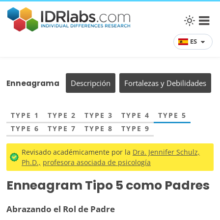
ES
Enneagrama
Descripción
Fortalezas y Debilidades
TYPE 1
TYPE 2
TYPE 3
TYPE 4
TYPE 5
TYPE 6
TYPE 7
TYPE 8
TYPE 9
Revisado académicamente por la
Dra. Jennifer Schulz,
Ph.D.,
profesora asociada de psicología
Enneagram Tipo 5 como Padres
Abrazando el Rol de Padre