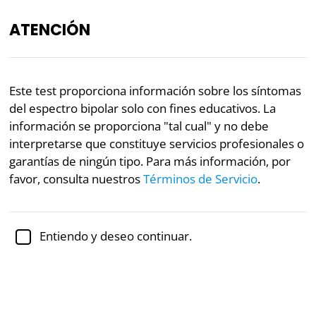
ATENCIÓN
ES
Este test proporciona información sobre los síntomas
del espectro bipolar solo con fines educativos. La
Revisado académicamente por la
Dra. Jennifer Schulz,
Ph.D.,
profesora asociada de psicología
información se proporciona "tal cual" y no debe
interpretarse que constituye servicios profesionales o
Salud mental
Psicología
garantías de ningún tipo. Para más información, por
favor, consulta nuestros
Términos de Servicio
.
Test del Espectro Bipolar
El espectro bipolar abarca una gama de condiciones
Entiendo y deseo continuar.
bipolares, todas las cuales apuntan a la presencia de
trastornos como el bipolar I, el bipolar II y el
ciclotimico. Sin embargo, hay una variación
considerable en el tipo y la gravedad de los
síntomas.