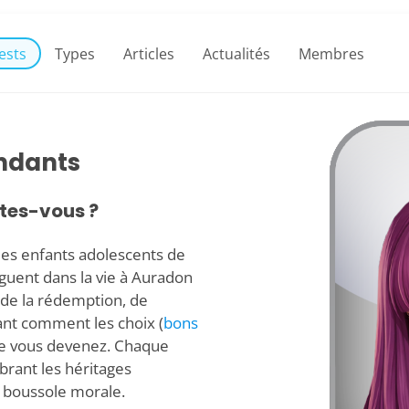
ests
Types
Articles
Actualités
Membres
ndants
tes-vous ?
les enfants adolescents de
iguent dans la vie à Auradon
 de la rédemption, de
rant comment les choix (
bons
ue vous devenez. Chaque
ibrant les héritages
t boussole morale.