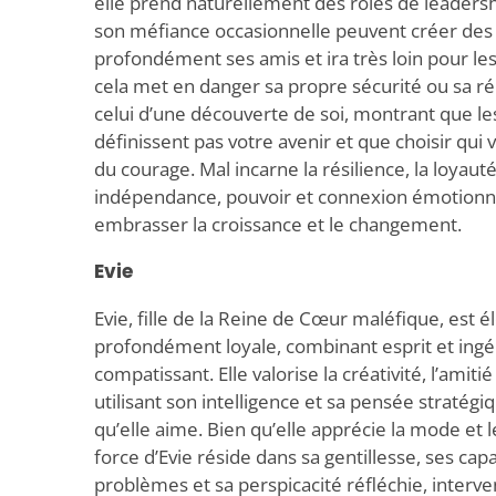
elle prend naturellement des rôles de leadersh
son méfiance occasionnelle peuvent créer des 
profondément ses amis et ira très loin pour l
cela met en danger sa propre sécurité ou sa ré
celui d’une découverte de soi, montrant que l
définissent pas votre avenir et que choisir qu
du courage. Mal incarne la résilience, la loyauté
indépendance, pouvoir et connexion émotionnell
embrasser la croissance et le changement.
Evie
Evie, fille de la Reine de Cœur maléfique, est él
profondément loyale, combinant esprit et ingé
compatissant. Elle valorise la créativité, l’amitié
utilisant son intelligence et sa pensée stratég
qu’elle aime. Bien qu’elle apprécie la mode et l
force d’Evie réside dans sa gentillesse, ses cap
problèmes et sa perspicacité réfléchie, interv