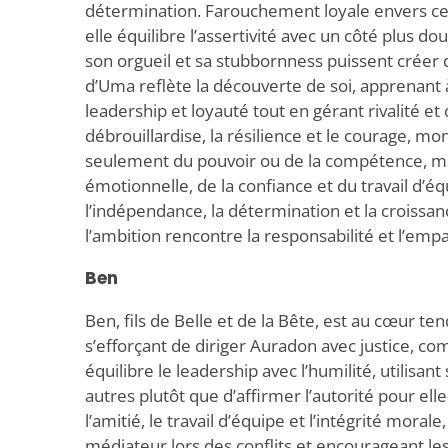
détermination. Farouchement loyale envers ceu
elle équilibre l’assertivité avec un côté plus do
son orgueil et sa stubbornness puissent créer 
d’Uma reflète la découverte de soi, apprenant à
leadership et loyauté tout en gérant rivalité et c
débrouillardise, la résilience et le courage, mo
seulement du pouvoir ou de la compétence, mais
émotionnelle, de la confiance et du travail d’
l’indépendance, la détermination et la croissan
l’ambition rencontre la responsabilité et l’empa
Ben
Ben, fils de Belle et de la Bête, est au cœur te
s’efforçant de diriger Auradon avec justice, comp
équilibre le leadership avec l’humilité, utilisant
autres plutôt que d’affirmer l’autorité pour el
l’amitié, le travail d’équipe et l’intégrité moral
médiateur lors des conflits et encourageant les