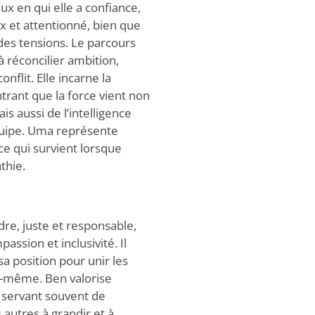
x en qui elle a confiance,
ux et attentionné, bien que
des tensions. Le parcours
 réconcilier ambition,
onflit. Elle incarne la
ntrant que la force vient non
 aussi de l’intelligence
équipe. Uma représente
ce qui survient lorsque
thie.
ndre, juste et responsable,
assion et inclusivité. Il
 sa position pour unir les
le-même. Ben valorise
e, servant souvent de
 autres à grandir et à