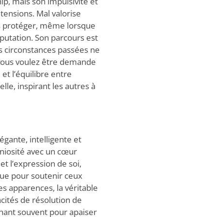
ip, mais son impulsivité et
tensions. Mal valorise
es protéger, même lorsque
putation. Son parcours est
es circonstances passées ne
i vous voulez être demande
 et l’équilibre entre
e, inspirant les autres à
égante, intelligente et
niosité avec un cœur
 et l’expression de soi,
ique pour soutenir ceux
es apparences, la véritable
acités de résolution de
enant souvent pour apaiser