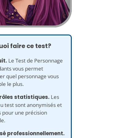
oi faire ce test?
it.
Le Test de Personnage
ants vous permet
rer quel personnage vous
e le plus.
rôles statistiques.
Les
u test sont anonymisés et
s pour une précision
e.
isé professionnellement.