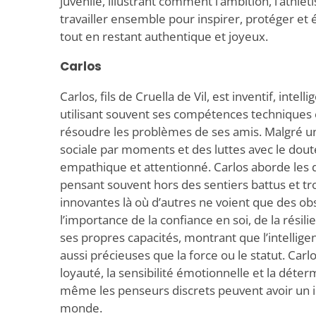
juvénile, illustrant comment l’ambition, l’athl
travailler ensemble pour inspirer, protéger et 
tout en restant authentique et joyeux.
Carlos
Carlos, fils de Cruella de Vil, est inventif, intell
utilisant souvent ses compétences techniques 
résoudre les problèmes de ses amis. Malgré u
sociale par moments et des luttes avec le doute d
empathique et attentionné. Carlos aborde les dé
pensant souvent hors des sentiers battus et tr
innovantes là où d’autres ne voient que des obs
l’importance de la confiance en soi, de la résili
ses propres capacités, montrant que l’intelligen
aussi précieuses que la force ou le statut. Carlo
loyauté, la sensibilité émotionnelle et la déte
même les penseurs discrets peuvent avoir un im
monde.