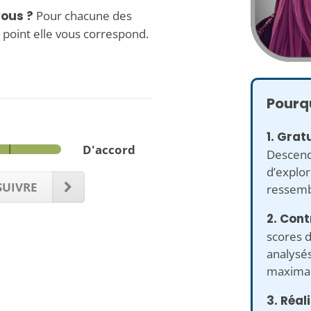
ous ?
Pour chacune des
 point elle vous correspond.
Pourqu
1. Gratu
D'accord
Descend
d’explo
UIVRE
ressembl
2. Cont
scores d
analysé
maximal
3. Réal