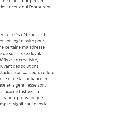
étisme et le cœur peuvent
élever ceux qui l’entourent
igent et très débrouillard,
et son ingéniosité pour
ne certaine maladresse
e soi, il reste loyal,
fis avec créativité,
ouvant des solutions
tacles. Son parcours reflète
ence et de la confiance en
ce et la gentillesse sont
s incarne l’astuce, la
rmination, prouvant que
pact significatif dans le