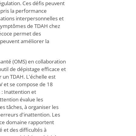
égulation. Ces défis peuvent
mpris la performance
lations interpersonnelles et
s symptômes de TDAH chez
précoce permet des
 peuvent améliorer la
santé (OMS) en collaboration
util de dépistage efficace et
r un TDAH. L'échelle est
IV et se compose de 18
: Inattention et
ttention évalue les
les tâches, à organiser les
s erreurs d'inattention. Les
s ce domaine rapportent
 et des difficultés à