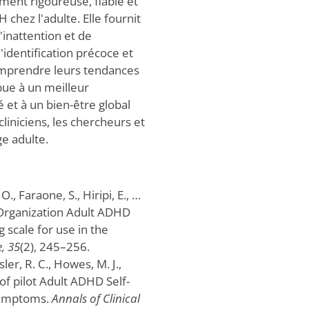
ment rigoureuse, fiable et
chez l'adulte. Elle fournit
inattention et de
identification précoce et
comprendre leurs tendances
bue à un meilleur
 et à un bien-être global
cliniciens, les chercheurs et
ge adulte.
O., Faraone, S., Hiripi, E., …
 Organization Adult ADHD
 scale for use in the
, 35
(2), 245–256.
sler, R. C., Howes, M. J.,
 of pilot Adult ADHD Self-
 symptoms.
Annals of Clinical