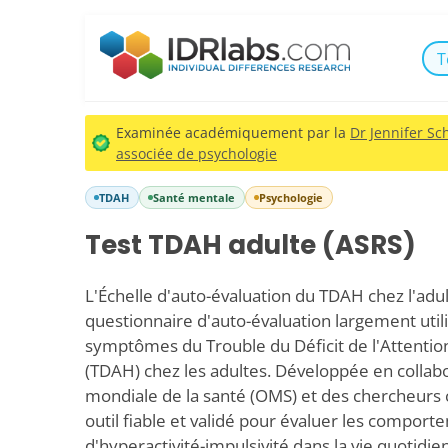
T
Examinée académiquement par la
Dr Jennifer Sch
associée de psychologie
TDAH
Santé mentale
Psychologie
Test TDAH adulte (ASRS)
L'Échelle d'auto-évaluation du TDAH chez l'adul
questionnaire d'auto-évaluation largement utili
symptômes du Trouble du Déficit de l'Attentio
(TDAH) chez les adultes. Développée en collabo
mondiale de la santé (OMS) et des chercheurs c
outil fiable et validé pour évaluer les comport
d'hyperactivité-impulsivité dans la vie quotidie