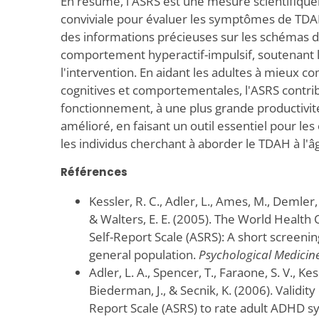
En résumé, l'ASRS est une mesure scientifique
conviviale pour évaluer les symptômes de TDAH 
des informations précieuses sur les schémas d'
comportement hyperactif-impulsif, soutenant l'
l'intervention. En aidant les adultes à mieux 
cognitives et comportementales, l'ASRS contri
fonctionnement, à une plus grande productivité
amélioré, en faisant un outil essentiel pour les 
les individus cherchant à aborder le TDAH à l'â
Références
Kessler, R. C., Adler, L., Ames, M., Demler, 
& Walters, E. E. (2005). The World Health
Self-Report Scale (ASRS): A short screening
general population.
Psychological Medicine
Adler, L. A., Spencer, T., Faraone, S. V., Kes
Biederman, J., & Secnik, K. (2006). Validity
Report Scale (ASRS) to rate adult ADHD