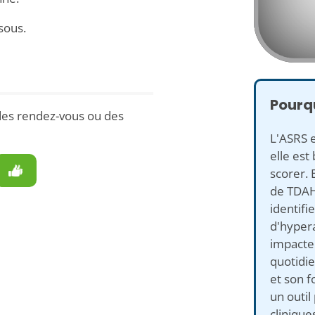
sous.
Pourqu
des rendez-vous ou des
L'ASRS e
elle est 
scorer. 
de TDAH 
identifie
d'hypera
impacte
quotidie
et son f
un outil
clinique