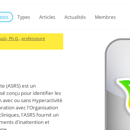
ests
Types
Articles
Actualités
Membres
ulz, Ph.D.,
professeure
te (ASRS) est un
sé conçu pour identifier les
n avec ou sans Hyperactivité
ration avec l'Organisation
liniques, l'ASRS fournit un
ements d'inattention et
nne.