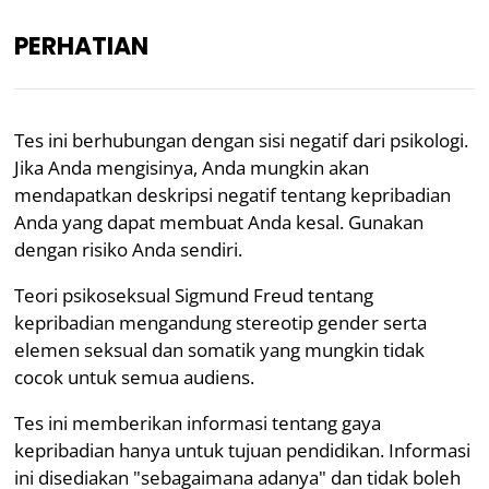
PERHATIAN
ID
Tes ini berhubungan dengan sisi negatif dari psikologi.
“Pertanyaan dan hasil di
tes Freud
mereka
Jika Anda mengisinya, Anda mungkin akan
mengilustrasikan ide-ide Freud dan dapat memicu
mendapatkan deskripsi negatif tentang kepribadian
diskusi kelas.”
Anda yang dapat membuat Anda kesal. Gunakan
— Arcadia University
dengan risiko Anda sendiri.
Ditinjau secara akademis oleh
Dr. Jennifer Schulz,
Teori psikoseksual Sigmund Freud tentang
Ph.D.,
dosen madya psikologi
kepribadian mengandung stereotip gender serta
Kesehatan Mental
Psikologi
elemen seksual dan somatik yang mungkin tidak
cocok untuk semua audiens.
Tes Kepribadian Freudian
Tes ini memberikan informasi tentang gaya
kepribadian hanya untuk tujuan pendidikan. Informasi
Tes Gaya Kepribadian Freudian online gratis dengan
ini disediakan "sebagaimana adanya" dan tidak boleh
48 pertanyaan ini akan memungkinkan Anda untuk