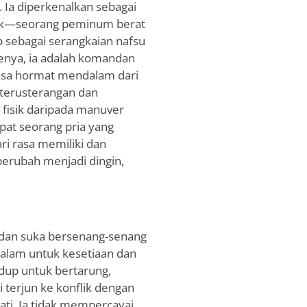
 Ia diperkenalkan sebagai
atik—seorang peminum berat
 sebagai serangkaian nafsu
enya, ia adalah komandan
asa hormat mendalam dari
eterusterangan dan
i fisik daripada manuver
apat seorang pria yang
i rasa memiliki dan
erubah menjadi dingin,
r dan suka bersenang-senang
alam untuk kesetiaan dan
idup untuk bertarung,
 terjun ke konflik dengan
ati. Ia tidak mempercayai