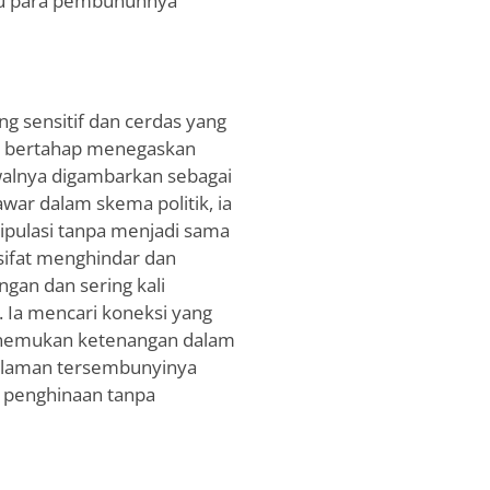
tu para pembunuhnya
ang sensitif dan cerdas yang
ra bertahap menegaskan
walnya digambarkan sebagai
awar dalam skema politik, ia
pulasi tanpa menjadi sama
sifat menghindar dan
an dan sering kali
. Ia mencari koneksi yang
 menemukan ketenangan dalam
alaman tersembunyinya
 penghinaan tanpa