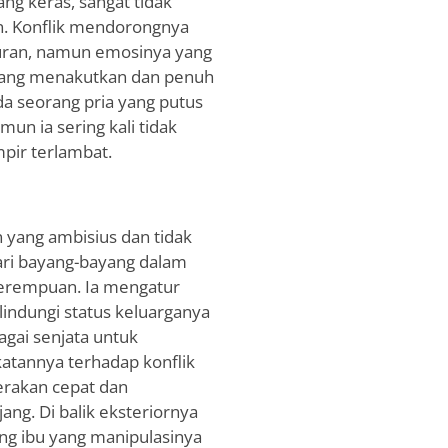
yang keras, sangat tidak
n. Konflik mendorongnya
turan, namun emosinya yang
yang menakutkan dan penuh
ada seorang pria yang putus
un ia sering kali tidak
ir terlambat.
an yang ambisius dan tidak
ari bayang-bayang dalam
perempuan. Ia mengatur
elindungi status keluarganya
gai senjata untuk
katannya terhadap konflik
gerakan cepat dan
ang. Di balik eksteriornya
ang ibu yang manipulasinya