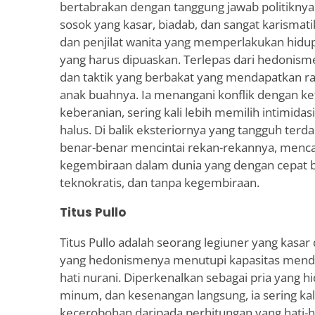
bertabrakan dengan tanggung jawab politiknya.
sosok yang kasar, biadab, dan sangat karism
dan penjilat wanita yang memperlakukan hidup
yang harus dipuaskan. Terlepas dari hedonism
dan taktik yang berbakat yang mendapatkan r
anak buahnya. Ia menangani konflik dengan k
keberanian, sering kali lebih memilih intimidas
halus. Di balik eksteriornya yang tangguh terd
benar-benar mencintai rekan-rekannya, mencar
kegembiraan dalam dunia yang dengan cepat b
teknokratis, dan tanpa kegembiraan.
Titus Pullo
Titus Pullo adalah seorang legiuner yang kasa
yang hedonismenya menutupi kapasitas mend
hati nurani. Diperkenalkan sebagai pria yang h
minum, dan kesenangan langsung, ia sering kali
kecerobohan daripada perhitungan yang hati-h