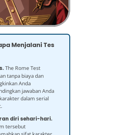
pa Menjalani Tes
s.
The Rome Test
kan tanpa biaya dan
kinkan Anda
dingkan jawaban Anda
karakter dalam serial
.
ran diri sehari-hari.
em tersebut
mahkan sifat karakter