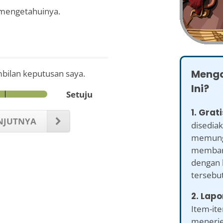
 mengetahuinya.
Menga
bilan keputusan saya.
Ini?
Setuju
1. Grati
NJUTNYA
disedia
memung
memban
dengan 
tersebut
2. Lapo
Item-it
menerje