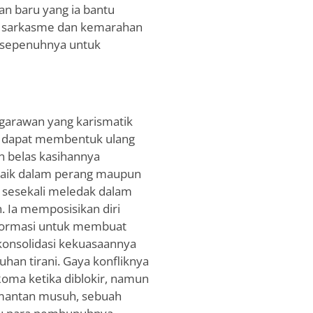
n baru yang ia bantu
n sarkasme dan kemarahan
p sepenuhnya untuk
egarawan yang karismatik
a dapat membentuk ulang
n belas kasihannya
baik dalam perang maupun
n sesekali meledak dalam
 Ia memposisikan diri
formasi untuk membuat
 konsolidasi kekuasaannya
han tirani. Gaya konfliknya
Roma ketika diblokir, namun
mantan musuh, sebuah