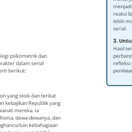
menjadi 
reaksi b
lebih m
serial.
3. Untu
Hasil t
perband
ologi psikometrik dan
refleksi
rakter dalam serial
penilaia
rti berikut:
on yang stoik dan terikat
n kebajikan Republik yang
anati mereka. Ia
p Roma, dewa-dewanya, dan
nghancurkan kebahagiaan