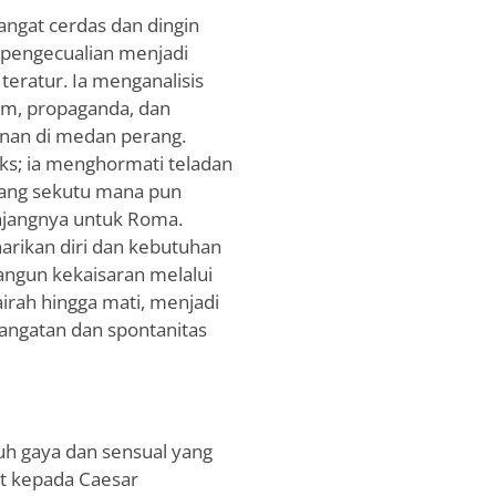
angat cerdas dan dingin
pengecualian menjadi
eratur. Ia menganalisis
kum, propaganda, dan
nan di medan perang.
ks; ia menghormati teladan
ang sekutu mana pun
njangnya untuk Roma.
arikan diri dan kebutuhan
angun kekaisaran melalui
irah hingga mati, menjadi
angatan dan spontanitas
uh gaya dan sensual yang
at kepada Caesar