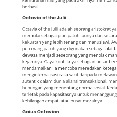
kemurahan hati yang pada akhirnya memban
berhasil.
Octavia of the Julii
Octavia of the Julii adalah seorang aristokrat y
memulai sebagai pion patuh ibunya dan seca
kekuatan yang lebih tenang dan manusiawi. A
putri yang patuh yang digunakan sebagai alat t
dewasa menjadi seseorang yang menolak mani
kejamnya. Gaya konfliknya sebagian besar ber
mendamaikan; ia mencoba meredakan ketegang
menginternalisasi rasa sakit daripada melawan
autentik dalam dunia aliansi transaksional,
hubungan yang menentang norma sosial. Ked
terletak pada kapasitasnya untuk menanggung
kehilangan empati atau pusat moralnya.
Gaius Octavian