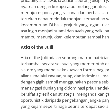
pribadinya. Di awal, ia adalah seorang disiplin 
nyaman dengan korupsi atau melanggar atura
menuju respons yang rasional dan berbasis a
tertekan dapat meledak menjadi kemarahan 
kecemburuan. Di balik prajurit yang tegar itu 
asa ingin menjadi suami dan ayah yang baik, nam
mampu menunjukkan kelembutan sampai hamp
Atia of the Julii
Atia of the Julii adalah seorang matron patrici
terhambat secara seksual yang memerintah d
sistem yang menolak kekuasaan formal bagi 
aliansi melalui rayuan, suap, dan intimidasi, m
dengan gigih sambil menggunakan pesona seba
menavigasi dunia yang didominasi pria. Pende
bersifat agresif dan strategis, mengandalkan 
oportunistik daripada pengekangan jangka panj
yang kejam seperti naga betina terdapat seor